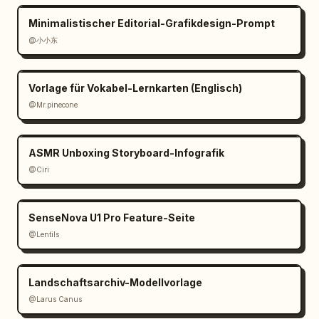
Minimalistischer Editorial-Grafikdesign-Prompt
@小小东
Vorlage für Vokabel-Lernkarten (Englisch)
@Mr.pinecone
ASMR Unboxing Storyboard-Infografik
@Ciri
SenseNova U1 Pro Feature-Seite
@Lentils
Landschaftsarchiv-Modellvorlage
@Larus Canus