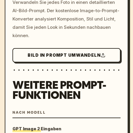
Verwandeln Sie jedes Foto in einen detaillierten
c, cyberpunk sunset, neon
AI-Bild-Prompt. Der kostenlose Image-to-Prompt-
colors, 8k --v 6.0
Konverter analysiert Komposition, Stil und Licht,
damit Sie jeden Look in Sekunden nachbauen
können.
BILD IN PROMPT UMWANDELN
WEITERE PROMPT-
FUNKTIONEN
NACH MODELL
GPT Image 2 Eingaben