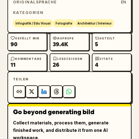
ORIGINALSPRACHE
EN
KATEGORIEN
Infografik / Edu Visual
Fotografie
Architektur / Interieur
GEFÄLLT MIR
AUFRUFE
GETEILT
90
39.4K
5
KOMMENTARE
LESEZEICHEN
ZITATE
11
26
4
TEILEN
Go beyond generating bild
Collect materials, process them, generate
finished work, and distribute it from one AI
workspace.