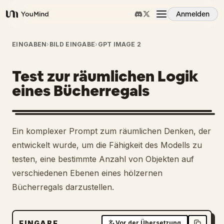
Anmelden
YouMind
Übersicht
EINGABEN
›
BILD EINGABE
›
GPT IMAGE 2
Test zur räumlichen Logik
Anwendungsfälle
eines Bücherregals
Fähigkeiten
Ein komplexer Prompt zum räumlichen Denken, der
Prompts
entwickelt wurde, um die Fähigkeit des Modells zu
testen, eine bestimmte Anzahl von Objekten auf
verschiedenen Ebenen eines hölzernen
Preise
Bücherregals darzustellen.
Download
EINGABE
Vor der Übersetzung