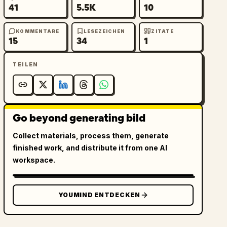
41
5.5K
10
KOMMENTARE
LESEZEICHEN
ZITATE
15
34
1
TEILEN
Go beyond generating bild
Collect materials, process them, generate
finished work, and distribute it from one AI
workspace.
YOUMIND ENTDECKEN