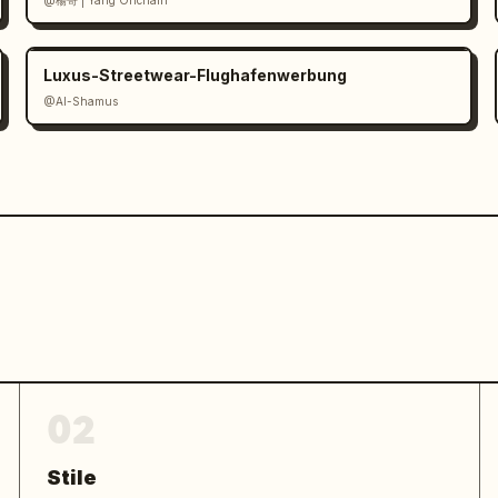
@楊哥 | Yang Onchain
Luxus-Streetwear-Flughafenwerbung
@Al-Shamus
02
Stile