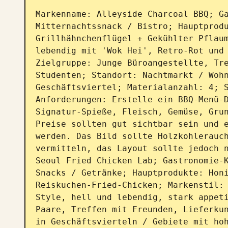
Markenname: Alleyside Charcoal BBQ; Ga
Mitternachtssnack / Bistro; Hauptprod
Grillhähnchenflügel + Gekühlter Pflaum
lebendig mit 'Wok Hei', Retro-Rot und 
Zielgruppe: Junge Büroangestellte, Tre
Studenten; Standort: Nachtmarkt / Wohn
Geschäftsviertel; Materialanzahl: 4; S
Anforderungen: Erstelle ein BBQ-Menü-D
Signatur-Spieße, Fleisch, Gemüse, Grun
Preise sollten gut sichtbar sein und e
werden. Das Bild sollte Holzkohlerauch
vermitteln, das Layout sollte jedoch n
Seoul Fried Chicken Lab; Gastronomie-K
Snacks / Getränke; Hauptprodukte: Hon
Reiskuchen-Fried-Chicken; Markenstil:
Style, hell und lebendig, stark appeti
Paare, Treffen mit Freunden, Lieferkun
in Geschäftsvierteln / Gebiete mit hoh