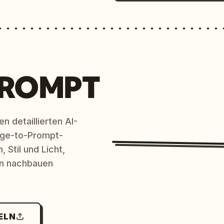
PROMPT
n detaillierten AI-
age-to-Prompt-
 Stil und Licht,
en nachbauen
ELN