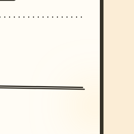
/imagine prompt: cinematic, cyberpunk s
unset, neon colors, 8k --v 6.0