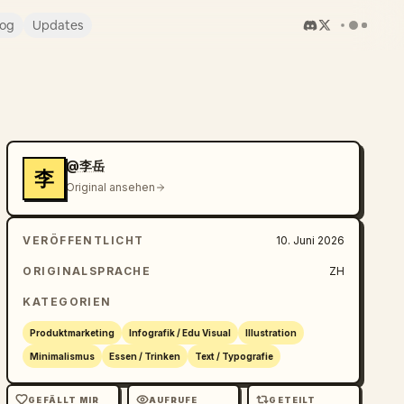
log
Updates
@李岳
李
Original ansehen
VERÖFFENTLICHT
10. Juni 2026
ORIGINALSPRACHE
ZH
KATEGORIEN
Produktmarketing
Infografik / Edu Visual
Illustration
Minimalismus
Essen / Trinken
Text / Typografie
GEFÄLLT MIR
AUFRUFE
GETEILT