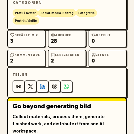
KATEGORIEN
Profil / Avatar
Social-Media-Beitrag
Fotografie
Porträt / Selfie
GEFÄLLT MIR
AUFRUFE
GETEILT
3
28
0
KOMMENTARE
LESEZEICHEN
ZITATE
2
2
0
TEILEN
Go beyond generating bild
Collect materials, process them, generate
finished work, and distribute it from one AI
workspace.