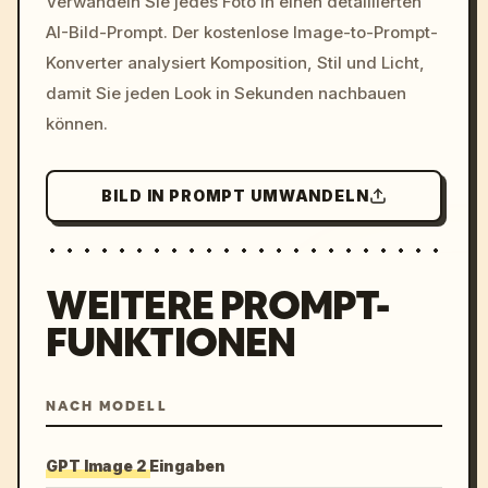
Verwandeln Sie jedes Foto in einen detaillierten
c, cyberpunk sunset, neon
AI-Bild-Prompt. Der kostenlose Image-to-Prompt-
colors, 8k --v 6.0
Konverter analysiert Komposition, Stil und Licht,
damit Sie jeden Look in Sekunden nachbauen
können.
BILD IN PROMPT UMWANDELN
WEITERE PROMPT-
FUNKTIONEN
NACH MODELL
GPT Image 2 Eingaben