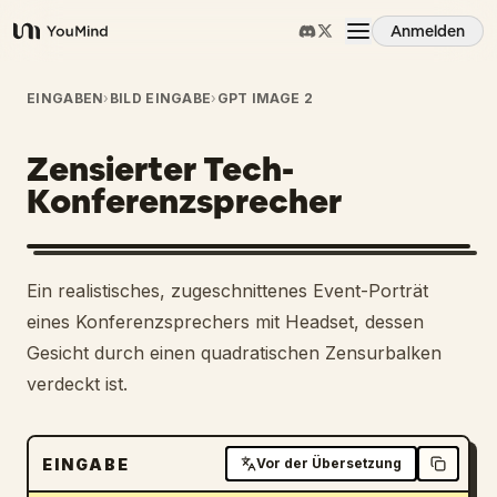
Anmelden
YouMind
Übersicht
EINGABEN
›
BILD EINGABE
›
GPT IMAGE 2
Zensierter Tech-
Anwendungsfälle
Konferenzsprecher
Fähigkeiten
Ein realistisches, zugeschnittenes Event-Porträt
Prompts
eines Konferenzsprechers mit Headset, dessen
Gesicht durch einen quadratischen Zensurbalken
verdeckt ist.
Preise
Download
EINGABE
Vor der Übersetzung