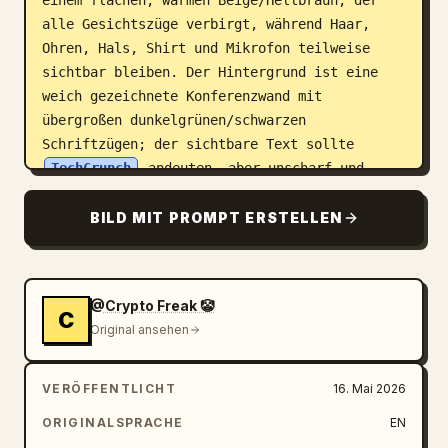
einem flachen, warmen Beige/Hellbraun, der 
alle Gesichtszüge verbirgt, während Haar, 
Ohren, Hals, Shirt und Mikrofon teilweise 
sichtbar bleiben. Der Hintergrund ist eine 
weich gezeichnete Konferenzwand mit 
übergroßen dunkelgrünen/schwarzen 
Schriftzügen; der sichtbare Text sollte 
TechCrunch
 andeuten, aber unscharf und 
teilweise angeschnitten bleiben. Verwende 
eine geringe Schärfentiefe, natürliche 
BILD MIT PROMPT ERSTELLEN
Bühnenbeleuchtung, einen gedämpften grün-
grauen Hintergrund, realistische DSLR-/Event-
Fotografie, zentrierte Komposition, 4:3-
@Crypto Freak 🤡
Seitenverhältnis, keine zusätzlichen 
C
Original ansehen
Bildunterschriften, kein Wasserzeichen.
VERÖFFENTLICHT
16. Mai 2026
ORIGINALSPRACHE
EN