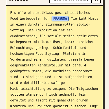
Blog
Erstelle ein erstklassiges, cineastisches 
Food-Werbeposter für 
PRASUMA
 Tiefkühl-Momos 
Updates
in einem dunklen, stimmungsvollen Studio-
Setting. Die Komposition ist ein 
quadratisches, für soziale Medien optimiertes 
Werbeposter mit luxuriöser, kontrastreicher 
Beleuchtung, geringer Schärfentiefe und 
hochwertigem Food-Styling. Platziere im 
Vordergrund einen rustikalen, cremefarbenen, 
gesprenkelten Keramikteller mit genau 4 
gedämpften Momos, die natürlich angeordnet 
sind; 3 sind ganz und 1 ist aufgeschnitten, 
um die detaillierte, saftige 
Hackfleischfüllung zu zeigen. Die Teigtaschen 
sollten glänzend, frisch gedämpft, fein 
gefaltet und leicht mit gehackten grünen 
Kräutern und Gewürzen garniert aussehen. Füge 