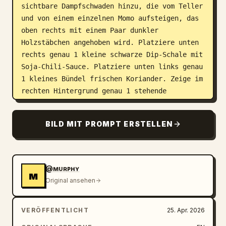
sichtbare Dampfschwaden hinzu, die vom Teller 
und von einem einzelnen Momo aufsteigen, das 
oben rechts mit einem Paar dunkler 
Holzstäbchen angehoben wird. Platziere unten 
rechts genau 1 kleine schwarze Dip-Schale mit 
Soja-Chili-Sauce. Platziere unten links genau 
1 kleines Bündel frischen Koriander. Zeige im 
rechten Hintergrund genau 1 stehende 
Einzelhandelsverpackung für Hähnchen-Momos, 
schwarz mit einem magentafarbenen Etikett 
BILD MIT PROMPT ERSTELLEN
oben und einem Serviervorschlag auf der 
Packung. Verwende eine strukturierte 
anthrazitfarbene Steintischplatte und einen 
fast schwarzen Hintergrund für eine 
@ᴍᴜʀᴘʜʏ
ᴍ
raffinierte Gourmet-Stimmung. Überlagere das 
Original ansehen
Bild mit eleganter redaktioneller Typografie 
in einer Mischung aus luxuriöser 
VERÖFFENTLICHT
25. Apr. 2026
Serifenschrift und klarer serifenloser 
Schrift: große zentrale Überschrift mit dem 