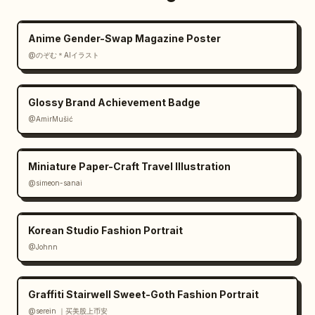
Anime Gender-Swap Magazine Poster
@のぞむ＊AIイラスト
Glossy Brand Achievement Badge
@AmirMušić
Miniature Paper-Craft Travel Illustration
@simeon-sanai
Korean Studio Fashion Portrait
@Johnn
Graffiti Stairwell Sweet-Goth Fashion Portrait
@serein ｜买美股上币安