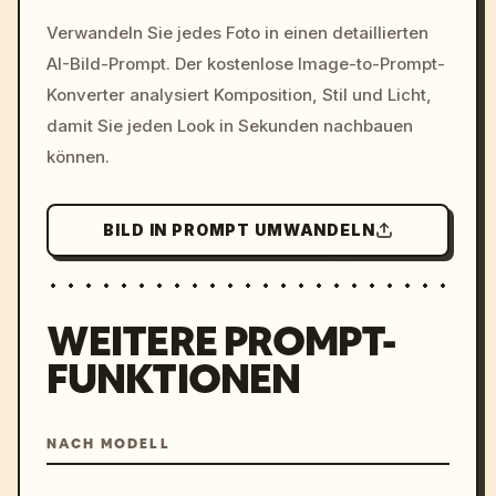
/imagine prompt: cinemati
Verwandeln Sie jedes Foto in einen detaillierten
c, cyberpunk sunset, neon
AI-Bild-Prompt. Der kostenlose Image-to-Prompt-
colors, 8k --v 6.0
Konverter analysiert Komposition, Stil und Licht,
damit Sie jeden Look in Sekunden nachbauen
können.
BILD IN PROMPT UMWANDELN
WEITERE PROMPT-
FUNKTIONEN
NACH MODELL