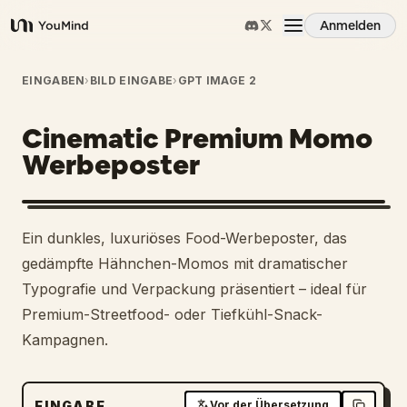
Anmelden
YouMind
Übersicht
EINGABEN
›
BILD EINGABE
›
GPT IMAGE 2
Cinematic Premium Momo
Anwendungsfälle
Werbeposter
Fähigkeiten
Ein dunkles, luxuriöses Food-Werbeposter, das
Prompts
gedämpfte Hähnchen-Momos mit dramatischer
Typografie und Verpackung präsentiert – ideal für
Premium-Streetfood- oder Tiefkühl-Snack-
Preise
Kampagnen.
Download
EINGABE
Vor der Übersetzung