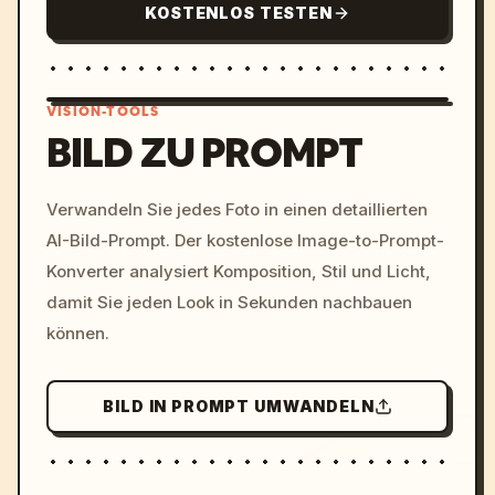
KOSTENLOS TESTEN
VISION-TOOLS
BILD ZU PROMPT
/imagine prompt: cinemati
Verwandeln Sie jedes Foto in einen detaillierten
c, cyberpunk sunset, neon
AI-Bild-Prompt. Der kostenlose Image-to-Prompt-
colors, 8k --v 6.0
Konverter analysiert Komposition, Stil und Licht,
damit Sie jeden Look in Sekunden nachbauen
können.
BILD IN PROMPT UMWANDELN