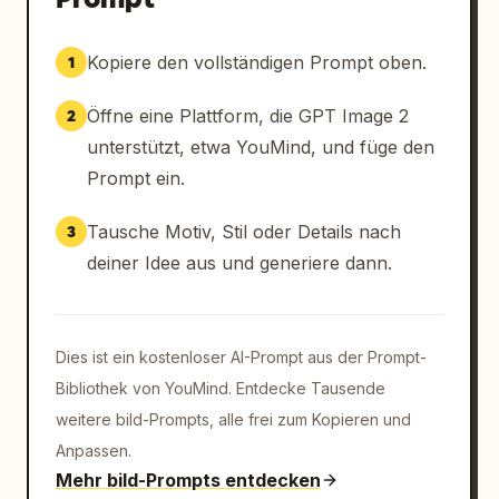
Negativer Prompt:

Kopiere den vollständigen Prompt oben.
1
Verändern Sie nicht die Hintergrundfarbe oder 
Öffne eine Plattform, die GPT Image 2
2
die Studio-Umgebung. Ändern Sie nicht die 
unterstützt, etwa YouMind, und füge den
Pose, den Bildausschnitt, den Zuschnitt, die 
Perspektive, den Abstand zum Subjekt, die 
Prompt ein.
Lichtrichtung oder den Blick. Modifizieren 
Sie nicht die Gesichtsidentität, 
Tausche Motiv, Stil oder Details nach
3
Gesichtsproportionen, Hauttöne oder Frisuren. 
deiner Idee aus und generiere dann.
Vermeiden Sie übermäßige Retusche, künstliche 
Hautglättung, stilisierte 
Illustrationseffekte, übertriebene Schärfung, 
Dies ist ein kostenloser AI-Prompt aus der Prompt-
zusätzliche Accessoires, Texteinblendungen, 
Logos, Wasserzeichen, doppelte Subjekte oder 
Bibliothek von YouMind. Entdecke Tausende
unrealistische Kleiderphysik.
weitere bild-Prompts, alle frei zum Kopieren und
Anpassen.
Mehr bild-Prompts entdecken