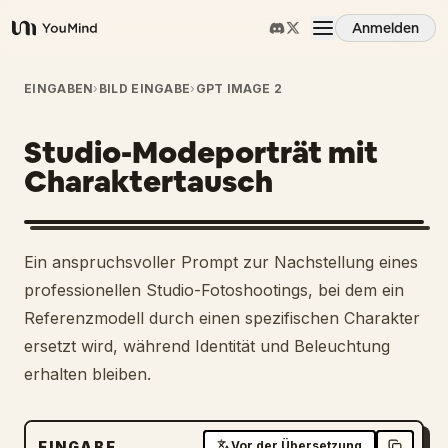
Anmelden
YouMind
Übersicht
EINGABEN
›
BILD EINGABE
›
GPT IMAGE 2
Studio-Modeporträt mit
Anwendungsfälle
Charaktertausch
Fähigkeiten
2
Ein anspruchsvoller Prompt zur Nachstellung eines
Prompts
professionellen Studio-Fotoshootings, bei dem ein
Referenzmodell durch einen spezifischen Charakter
ersetzt wird, während Identität und Beleuchtung
Preise
erhalten bleiben.
Download
EINGABE
Vor der Übersetzung