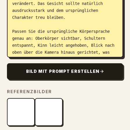
verändert. Das Gesicht sollte natürlich 
ausdrucksstark und dem ursprünglichen 
Charakter treu bleiben.

Passen Sie die ursprüngliche Körpersprache 
genau an: Oberkörper sichtbar, Schultern 
entspannt, Kinn leicht angehoben, Blick nach 
oben über die Kamera hinaus gerichtet, was 
ruhiges Selbstvertrauen und Kontemplation 
vermittelt. Behalten Sie das gleiche Gefühl 
BILD MIT PROMPT ERSTELLEN
von Präsenz und räumlicher Positionierung 
innerhalb des Rahmens bei.

REFERENZBILDER
Behalten Sie den satten kobaltblauen 
Studiohintergrund und die raffinierte 
redaktionelle Atmosphäre bei. Reproduzieren 
Sie das ursprüngliche Licht-Setup mit 
weicher, gerichteter Beleuchtung, subtilen 
Gesichtshighlights, realistischen Reflexionen 