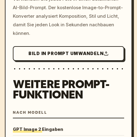
c, cyberpunk sunset, neon
AI-Bild-Prompt. Der kostenlose Image-to-Prompt-
colors, 8k --v 6.0
Konverter analysiert Komposition, Stil und Licht,
damit Sie jeden Look in Sekunden nachbauen
können.
BILD IN PROMPT UMWANDELN
WEITERE PROMPT-
FUNKTIONEN
NACH MODELL
GPT Image 2 Eingaben