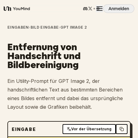
Anmelden
YouMind
Übersicht
EINGABEN
›
BILD EINGABE
›
GPT IMAGE 2
Entfernung von
Anwendungsfälle
Handschrift und
Bildbereinigung
Fähigkeiten
Ein Utility-Prompt für GPT Image 2, der
Prompts
handschriftlichen Text aus bestimmten Bereichen
eines Bildes entfernt und dabei das ursprüngliche
Preise
Layout sowie die Grafiken beibehält.
Download
EINGABE
Vor der Übersetzung