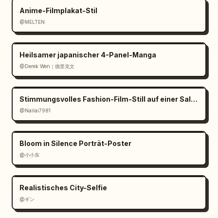
Anime-Filmplakat-Stil
@MELTEN
Heilsamer japanischer 4-Panel-Manga
@Derek Wen｜德里克文
Stimmungsvolles Fashion-Film-Still auf einer Salzpfanne
@Nailai7981
Bloom in Silence Porträt-Poster
@小小东
Realistisches City-Selfie
@ギン