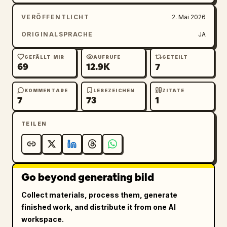
VERÖFFENTLICHT
2. Mai 2026
ORIGINALSPRACHE
JA
GEFÄLLT MIR
AUFRUFE
GETEILT
69
12.9K
7
KOMMENTARE
LESEZEICHEN
ZITATE
7
73
1
TEILEN
Go beyond generating bild
Collect materials, process them, generate
finished work, and distribute it from one AI
workspace.