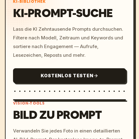
KI-BIBLIOTHEK
KI-PROMPT-SUCHE
Lass die KI Zehntausende Prompts durchsuchen.
Filtere nach Modell, Zeitraum und Keywords und
sortiere nach Engagement — Aufrufe,
Lesezeichen, Reposts und mehr.
KOSTENLOS TESTEN
VISION-TOOLS
BILD ZU PROMPT
/imagine prompt: cinemati
Verwandeln Sie jedes Foto in einen detaillierten
c, cyberpunk sunset, neon