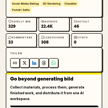
kombiniert mit hochwertiger stilisierter 3D-
Social-Media-Beitrag
3D-Rendering
Charakter
Animation. Kein winziger Begleiter, kein 
Porträt / Selfie
Maskottchen an der Seite, keine 
unzusammenhängende Pose, keine separat 
GEFÄLLT MIR
AUFRUFE
GETEILT
329
22.4K
46
stehende Figur, keine Spielzeugproportionen, 
kein Plastikpuppen-Look, kein Ersetzen der 
ursprünglichen Person.
KOMMENTARE
LESEZEICHEN
ZITATE
33
308
0
TEILEN
Go beyond generating bild
Collect materials, process them, generate
finished work, and distribute it from one AI
workspace.