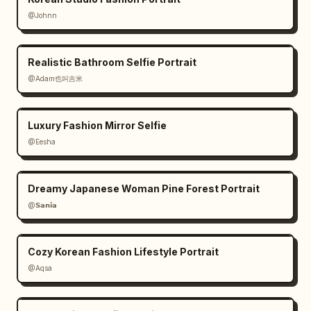
@Johnn
Realistic Bathroom Selfie Portrait
@Adam也叫吉米
Luxury Fashion Mirror Selfie
@Eesha
Dreamy Japanese Woman Pine Forest Portrait
@𝗦𝗮𝗻𝗶𝗮
Cozy Korean Fashion Lifestyle Portrait
@Aqsa