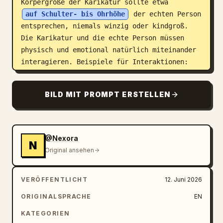
Körpergröße der Karikatur sollte etwa 
auf Schulter- bis Ohrhöhe
 der echten Person 
entsprechen, niemals winzig oder kindgroß. 
Die Karikatur und die echte Person müssen 
physisch und emotional natürlich miteinander 
interagieren. Beispiele für Interaktionen: 
Händchenhalten, sich ansehen, zusammen gehen, 
ein Objekt teilen, sich anlehnen, verspielte 
BILD MIT PROMPT ERSTELLEN
Pose, Schulter berühren, spiegelnde Pose, 
aufeinander reagieren, ungezwungene Chemie, 
natürliche Kameradschaft. Die Karikatur 
sollte sich wie eine lebendige, animierte 
@Nexora
N
Version derselben Person anfühlen, die in 
Original ansehen
derselben Welt existiert. Bewahre nach 
Möglichkeit die ursprüngliche Szene, 
VERÖFFENTLICHT
12. Juni 2026
Beleuchtung und Perspektive. Professionelle 
Fotografie-Komposition, filmische 
ORIGINALSPRACHE
EN
Beleuchtung, realistische Schatten, 
KATEGORIEN
luxuriöser redaktioneller Realismus 