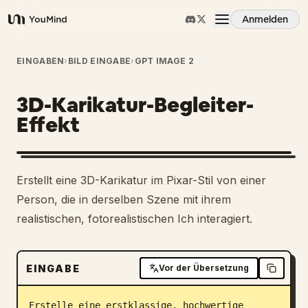
Anmelden
YouMind
Übersicht
EINGABEN
›
BILD EINGABE
›
GPT IMAGE 2
3D-Karikatur-Begleiter-
Anwendungsfälle
Effekt
Fähigkeiten
Erstellt eine 3D-Karikatur im Pixar-Stil von einer
Prompts
Person, die in derselben Szene mit ihrem
realistischen, fotorealistischen Ich interagiert.
Preise
EINGABE
Vor der Übersetzung
Download
Erstelle eine erstklassige, hochwertige 