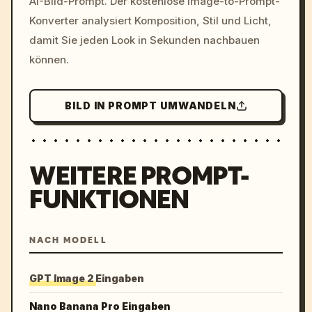
AI-Bild-Prompt. Der kostenlose Image-to-Prompt-
colors, 8k --v 6.0
Konverter analysiert Komposition, Stil und Licht,
damit Sie jeden Look in Sekunden nachbauen
können.
BILD IN PROMPT UMWANDELN
WEITERE PROMPT-
FUNKTIONEN
NACH MODELL
GPT Image 2 Eingaben
Nano Banana Pro Eingaben