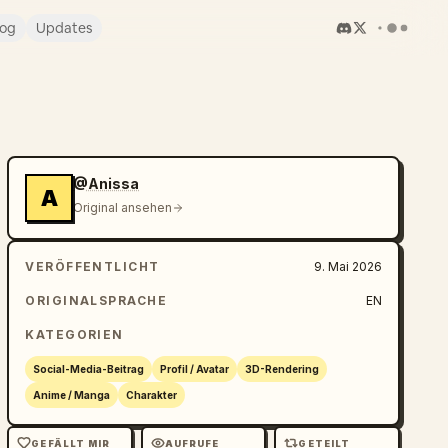
log
Updates
@Anissa
A
Original ansehen
VERÖFFENTLICHT
9. Mai 2026
ORIGINALSPRACHE
EN
KATEGORIEN
Social-Media-Beitrag
Profil / Avatar
3D-Rendering
Anime / Manga
Charakter
GEFÄLLT MIR
AUFRUFE
GETEILT