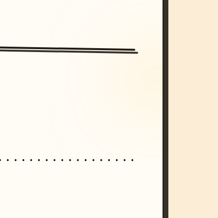
/imagine prompt: cinematic, cyberpunk s
unset, neon colors, 8k --v 6.0