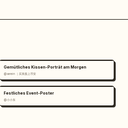
Gemütliches Kissen-Porträt am Morgen
@serein ｜买美股上币安
Festliches Event-Poster
@小小东