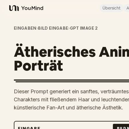
Übersicht
A
YouMind
EINGABEN
›
BILD EINGABE
›
GPT IMAGE 2
Ätherisches Ani
Porträt
Dieser Prompt generiert ein sanftes, verträumt
Charakters mit fließendem Haar und leuchtender
künstlerische Fan-Art und ätherische Ästhetik.
EINGABE
BILD 