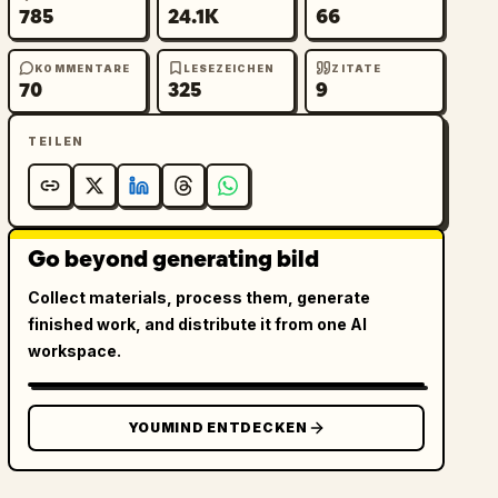
785
24.1K
66
KOMMENTARE
LESEZEICHEN
ZITATE
70
325
9
TEILEN
Go beyond generating bild
Collect materials, process them, generate
finished work, and distribute it from one AI
workspace.
YOUMIND ENTDECKEN