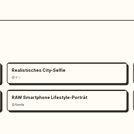
Realistisches City-Selfie
@ギン
RAW Smartphone Lifestyle-Porträt
@𝗦𝗮𝗻𝗶𝗮