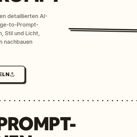
n detaillierten AI-
age-to-Prompt-
 Stil und Licht,
en nachbauen
ELN
 PROMPT-