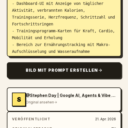
- Dashboard-UI mit Anzeige von täglicher 
Aktivität, verbrannten Kalorien, 
Trainingsserie, Herzfrequenz, Schrittzahl und 
Fortschrittsringen

- Trainingsprogramm-Karten für Kraft, Cardio, 
Mobilität und Erholung

- Bereich zur Ernährungstracking mit Makro-
Aufschlüsselung und Wasseraufnahme

- Fortschrittsdiagramme und Analyse-Widgets

- Trainer-/Community-Bereich mit Profilkarten 
BILD MIT PROMPT ERSTELLEN
und Erfahrungsberichten

- Preisübersicht und Hinweis zum Download/App 
Store

- Mobile App-Screens, die neben dem Webdesign 
@Stephen Day | Google AI, Agents & Vibe Coding
S
für ein kohärentes Produkt-Ökosystem gezeigt 
Original ansehen
werden

VERÖFFENTLICHT
21. Apr. 2026
Stilvorgaben:

- Schlankes, minimalistisches, modernes 