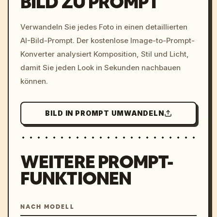
BILD ZU PROMPT
/imagine prompt: cinemati
Verwandeln Sie jedes Foto in einen detaillierten
c, cyberpunk sunset, neon
AI-Bild-Prompt. Der kostenlose Image-to-Prompt-
colors, 8k --v 6.0
Konverter analysiert Komposition, Stil und Licht,
damit Sie jeden Look in Sekunden nachbauen
können.
BILD IN PROMPT UMWANDELN
WEITERE PROMPT-
FUNKTIONEN
NACH MODELL