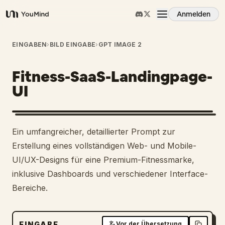
Anmelden
YouMind
Übersicht
EINGABEN
›
BILD EINGABE
›
GPT IMAGE 2
Fitness-SaaS-Landingpage-
Anwendungsfälle
UI
Fähigkeiten
Ein umfangreicher, detaillierter Prompt zur
Prompts
Erstellung eines vollständigen Web- und Mobile-
UI/UX-Designs für eine Premium-Fitnessmarke,
inklusive Dashboards und verschiedener Interface-
Preise
Bereiche.
Download
EINGABE
Vor der Übersetzung