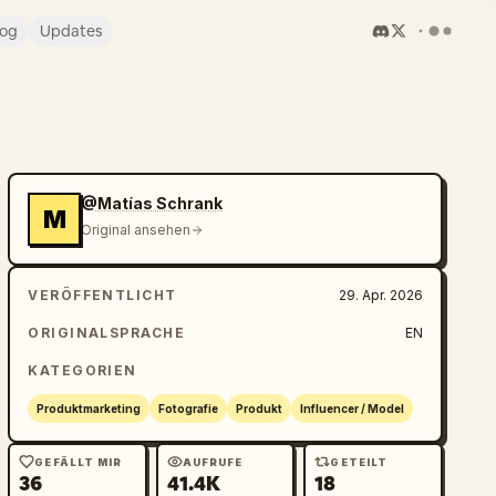
log
Updates
@Matías Schrank
M
Original ansehen
VERÖFFENTLICHT
29. Apr. 2026
ORIGINALSPRACHE
EN
KATEGORIEN
Produktmarketing
Fotografie
Produkt
Influencer / Model
GEFÄLLT MIR
AUFRUFE
GETEILT
36
41.4K
18