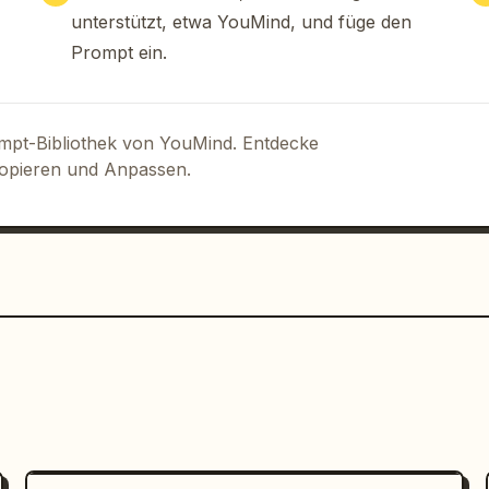
arz, Grau, gedämpftes 
unterstützt, etwa YouMind, und füge den
nge Schärfentiefe bei Lifestyle-
Prompt ein.
spect ratio":"16:9"},"customization":
er Rucksack
","product color":"
schwarz
mefarbenes Sweatshirt
"}}
ompt-Bibliothek von YouMind. Entdecke
Kopieren und Anpassen.