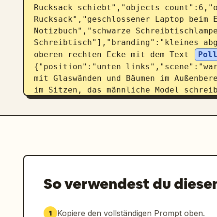
Rucksack schiebt","objects count":6,"o
Rucksack","geschlossener Laptop beim E
Notizbuch","schwarze Schreibtischlampe
Schreibtisch"],"branding":"kleines abg
oberen rechten Ecke mit dem Text 
Pol
{"position":"unten links","scene":"war
mit Glaswänden und Bäumen im Außenbere
im Sitzen, das männliche Model schreib
neben einem geöffneten Laptop, der Ruc
Tisch","objects count":5,"objects":["o
Laptop","Schreibtischlampe","Notizbuch
Rucksack"]},{"position":"unten rechts
Produktaufnahme auf hellgrauem Hinterg
Dreiviertelansicht des aufrecht stehen
Schatten darunter, erstklassige E-Com
So verwendest du diese
{"look":"Premium-E-Commerce-Kampagne, 
poliertes Lifestyle-Branding","lightin
den Lifestyle-Panels, gleichmäßige Stu
Kopiere den vollständigen Prompt oben.
1