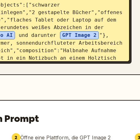
bjects":["schwarzer 
inlegen","2 gestapelte Bücher","offenes 
","flaches Tablet oder Laptop auf dem 
erundetes weißes Abzeichen in der 
lo AI
 und darunter 
GPT Image 2
"},
mer, sonnendurchfluteter Arbeitsbereich 
ich","composition":"Halbnahe Aufnahme 
t in ein Notizbuch an einem Holztisch 
ksack steht rechts auf dem 
ffener 
","Stapel von 2 Büchern","schwarzer 
","scene":"saubere Studio-
rund","composition":"isolierte 
den Rucksacks, Gurte sichtbar, weicher 
merce-Beleuchtung"}]},"style":
n Prompt
minimalistische Startup-Anzeige, 
g":"weiches natürliches Tageslicht in 
diobeleuchtung im Produkt-Panel","color 
Öffne eine Plattform, die GPT Image 2
2