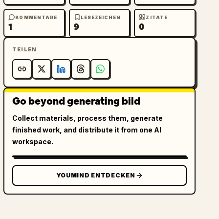
KOMMENTARE
LESEZEICHEN
ZITATE
1
9
0
TEILEN
Go beyond generating bild
Collect materials, process them, generate
finished work, and distribute it from one AI
workspace.
YOUMIND ENTDECKEN