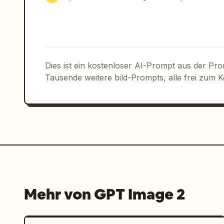
palette":"neutrales Beige, Creme, Schw
Grün","camera":"fotorealistisch, geri
Aufnahmen, scharfe Produktdetails","a
{"product":"
minimalistischer schwarz
","model outfit top":"
übergroßes cre
Dies ist ein kostenloser AI-Prompt aus der Pr
Tausende weitere bild-Prompts, alle frei zum 
Mehr von GPT Image 2