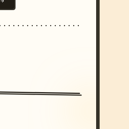
N
/imagine prompt: cinematic, cyberpunk s
unset, neon colors, 8k --v 6.0