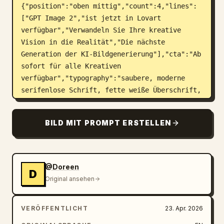
{"position":"oben mittig","count":4,"lines":
["GPT Image 2","ist jetzt in Lovart 
verfügbar","Verwandeln Sie Ihre kreative 
Vision in die Realität","Die nächste 
Generation der KI-Bildgenerierung"],"cta":"Ab 
sofort für alle Kreativen 
verfügbar","typography":"saubere, moderne 
serifenlose Schrift, fette weiße Überschrift, 
kleinerer weißer und hellgrauer Untertext, 
leuchtender abgerundeter Button"},"layout":
BILD MIT PROMPT ERSTELLEN
{"centerpiece":"große, leuchtende Desktop-
App-Oberfläche, die in der Mitte schwebt, mit 
violetter Kantenbeleuchtung und geschwungenen 
Energiespuren, die alle umliegenden Assets 
@Doreen
D
verbinden","sections":[{"title":"links 
Original ansehen
schwebende Poster und 
Geräte","position":"linke 
VERÖFFENTLICHT
23. Apr. 2026
Seite","count":5,"labels":["BEYOND POSSIBLE 
vertikales Sci-Fi-Poster mit futuristischer 