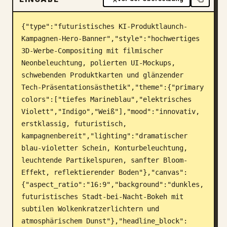
Blog
{"type":"futuristisches KI-Produktlaunch-
Kampagnen-Hero-Banner","style":"hochwertiges 
Updates
3D-Werbe-Compositing mit filmischer 
Neonbeleuchtung, polierten UI-Mockups, 
schwebenden Produktkarten und glänzender 
Tech-Präsentationsästhetik","theme":{"primary 
colors":["tiefes Marineblau","elektrisches 
Violett","Indigo","Weiß"],"mood":"innovativ, 
erstklassig, futuristisch, 
kampagnenbereit","lighting":"dramatischer 
blau-violetter Schein, Konturbeleuchtung, 
leuchtende Partikelspuren, sanfter Bloom-
Effekt, reflektierender Boden"},"canvas":
{"aspect_ratio":"16:9","background":"dunkles, 
futuristisches Stadt-bei-Nacht-Bokeh mit 
subtilen Wolkenkratzerlichtern und 
atmosphärischem Dunst"},"headline_block":