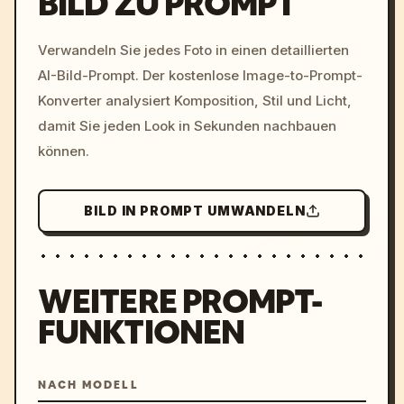
BILD ZU PROMPT
/imagine prompt: cinemati
Verwandeln Sie jedes Foto in einen detaillierten
c, cyberpunk sunset, neon
AI-Bild-Prompt. Der kostenlose Image-to-Prompt-
colors, 8k --v 6.0
Konverter analysiert Komposition, Stil und Licht,
damit Sie jeden Look in Sekunden nachbauen
können.
BILD IN PROMPT UMWANDELN
WEITERE PROMPT-
FUNKTIONEN
NACH MODELL