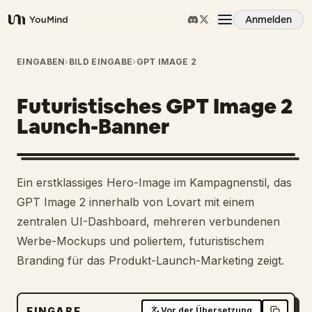
Anmelden
YouMind
Übersicht
EINGABEN
›
BILD EINGABE
›
GPT IMAGE 2
Futuristisches GPT Image 2
Anwendungsfälle
Launch-Banner
Fähigkeiten
Ein erstklassiges Hero-Image im Kampagnenstil, das
Prompts
GPT Image 2 innerhalb von Lovart mit einem
zentralen UI-Dashboard, mehreren verbundenen
Werbe-Mockups und poliertem, futuristischem
Preise
Branding für das Produkt-Launch-Marketing zeigt.
Download
EINGABE
Vor der Übersetzung