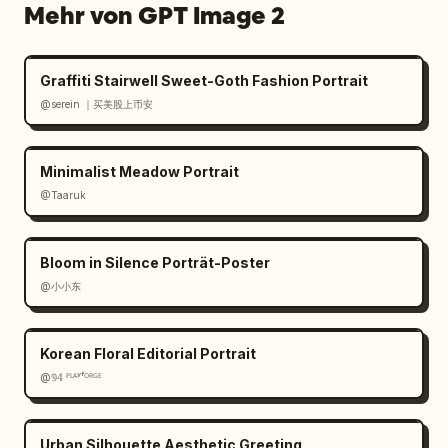
Mehr von GPT Image 2
Kampagnenkomposition, zentrales Software-
Dashboard größer als alle anderen Elemente, 
verbunden mit umliegenden Postern und 
Graffiti Stairwell Sweet-Goth Fashion Portrait
Produkt-Mockups durch mehrere fließende, 
@serein ｜买美股上币安
leuchtende Bänder, reflektierende Bodenebene 
unter allen Objekten, klar lesbarer Text, 
erstklassige Launch-Ankündigungs-
Minimalist Meadow Portrait
Ästhetik","quality":"ultra-detailliert, 
@Taaruk
scharfe Typografie, realistische Reflexionen, 
sauberes Interface-Design, kommerzielle 
Produktvisualisierung"}
Bloom in Silence Porträt-Poster
@小小东
Korean Floral Editorial Portrait
@𝟡𝟜 ᴾᴸᴬʸᶠᴼᴿᴳᴱ
Urban Silhouette Aesthetic Greeting