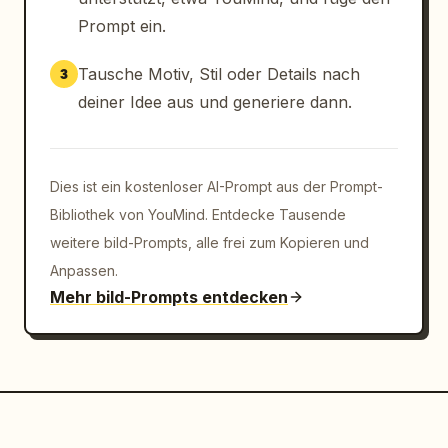
Level.'","großes Plakat im Billboard-Stil mit 
Prompt ein.
der Aufschrift 'Inspirieren. Erschaffen. 
Wiederholen.' mit einem violetten 
Tausche Motiv, Stil oder Details nach
3
Blumenbild","Handy-Karte mit der Aufschrift 
deiner Idee aus und generiere dann.
'Deine Vision, perfekt umgesetzt.'","hohe 
Produktverpackung mit der Aufschrift 'Focus 
Fuel'","Präsentationstafel mit der Aufschrift 
'Pitch-Deck-Vorlage' mit leuchtenden 
Dies ist ein kostenloser AI-Prompt aus der Prompt-
Wireframe-Würfeln"]}]},"ui_details":
Bibliothek von YouMind. Entdecke Tausende
{"app_brand":"Lovart","main_panel_title":"Ers
weitere bild-Prompts, alle frei zum Kopieren und
chaffe 
Anpassen.
alles","prompt_placeholder":"Beschreibe deine 
Mehr bild-Prompts entdecken
kreative 
Vision...","left_sidebar_count":6,"left_sideb
ar_labels":
["Lovart","Startseite","Erstellen","Projekte"
,"Assets","Vorlagen"],"top_right_user_label":
"Creator Pro 
Plan"},"composition":"symmetrische 