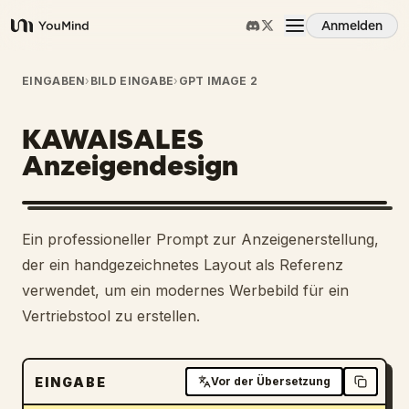
Anmelden
YouMind
Übersicht
EINGABEN
›
BILD EINGABE
›
GPT IMAGE 2
KAWAISALES
Anwendungsfälle
Anzeigendesign
Fähigkeiten
1
Ein professioneller Prompt zur Anzeigenerstellung,
Prompts
der ein handgezeichnetes Layout als Referenz
verwendet, um ein modernes Werbebild für ein
Vertriebstool zu erstellen.
Preise
Download
EINGABE
Vor der Übersetzung