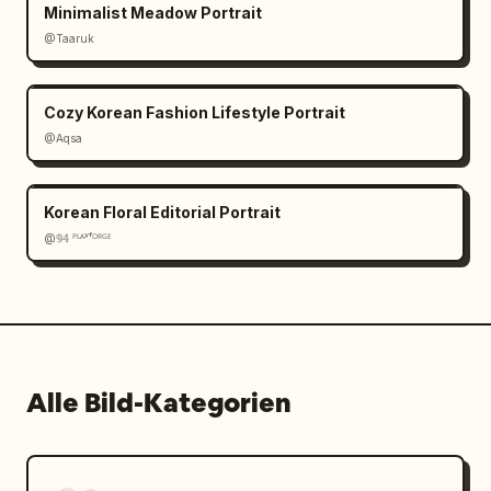
Minimalist Meadow Portrait
@Taaruk
Cozy Korean Fashion Lifestyle Portrait
@Aqsa
Korean Floral Editorial Portrait
@𝟡𝟜 ᴾᴸᴬʸᶠᴼᴿᴳᴱ
Alle Bild-Kategorien