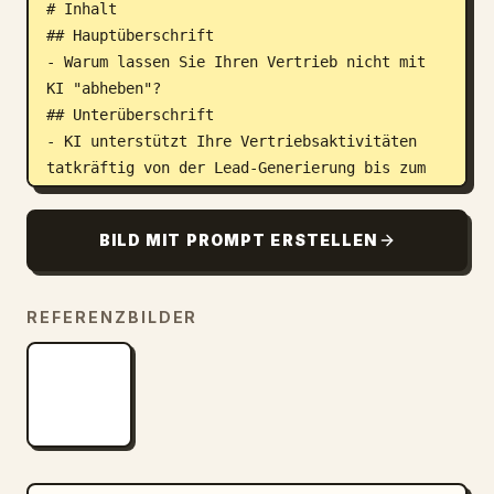
# Inhalt

## Hauptüberschrift

- Warum lassen Sie Ihren Vertrieb nicht mit 
KI "abheben"?

## Unterüberschrift

- KI unterstützt Ihre Vertriebsaktivitäten 
tatkräftig von der Lead-Generierung bis zum 
Abschluss!

## CTA

BILD MIT PROMPT ERSTELLEN
- Jetzt kostenlose Demo erleben! ## Eye-
Catcher 1

- Ein fotorealistischer, stilvoller 
REFERENZBILDER
Vertriebsmitarbeiter und eine 
Vertriebsmitarbeiterin in den 30ern in 
Anzügen, die lächelnd ein Online-
Geschäftstreffen mit einem Kunden am Laptop 
abhalten.

## Eye-Catcher 2

- Abstrakte Illustrationen oder Formen, die 