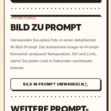
VISION-TOOLS
BILD ZU PROMPT
/imagine prompt: cinemati
Verwandeln Sie jedes Foto in einen detaillierten
c, cyberpunk sunset, neon
AI-Bild-Prompt. Der kostenlose Image-to-Prompt-
colors, 8k --v 6.0
Konverter analysiert Komposition, Stil und Licht,
damit Sie jeden Look in Sekunden nachbauen
können.
BILD IN PROMPT UMWANDELN
WEITERE PROMPT-