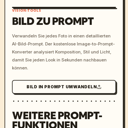
VISION-TOOLS
BILD ZU PROMPT
/imagine prompt: cinemati
Verwandeln Sie jedes Foto in einen detaillierten
c, cyberpunk sunset, neon
AI-Bild-Prompt. Der kostenlose Image-to-Prompt-
colors, 8k --v 6.0
Konverter analysiert Komposition, Stil und Licht,
damit Sie jeden Look in Sekunden nachbauen
können.
BILD IN PROMPT UMWANDELN
WEITERE PROMPT-
FUNKTIONEN