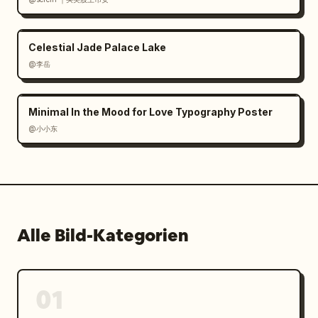
Celestial Jade Palace Lake
@李岳
Minimal In the Mood for Love Typography Poster
@小小东
Alle Bild-Kategorien
01