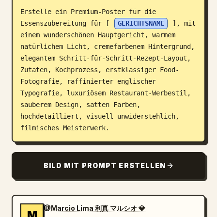
Erstelle ein Premium-Poster für die 
Blog
Essenszubereitung für [ 
GERICHTSNAME
 ], mit 
einem wunderschönen Hauptgericht, warmem 
Updates
natürlichem Licht, cremefarbenem Hintergrund, 
elegantem Schritt-für-Schritt-Rezept-Layout, 
Zutaten, Kochprozess, erstklassiger Food-
Fotografie, raffinierter englischer 
Typografie, luxuriösem Restaurant-Werbestil, 
sauberem Design, satten Farben, 
hochdetailliert, visuell unwiderstehlich, 
filmisches Meisterwerk.
BILD MIT PROMPT ERSTELLEN
@Marcio Lima 利真 マルシオ 💎
M