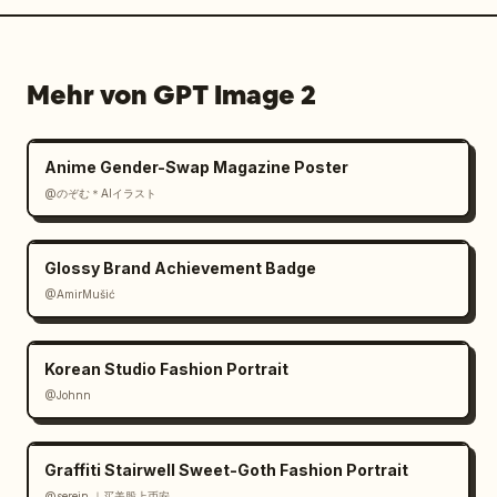
Mehr von GPT Image 2
Anime Gender-Swap Magazine Poster
@のぞむ＊AIイラスト
Glossy Brand Achievement Badge
@AmirMušić
Korean Studio Fashion Portrait
@Johnn
Graffiti Stairwell Sweet-Goth Fashion Portrait
@serein ｜买美股上币安