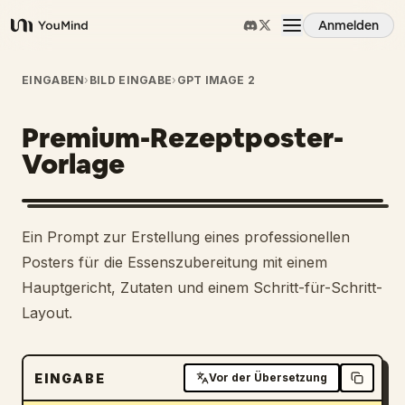
Anmelden
YouMind
Übersicht
EINGABEN
›
BILD EINGABE
›
GPT IMAGE 2
Premium-Rezeptposter-
Anwendungsfälle
Vorlage
Fähigkeiten
Ein Prompt zur Erstellung eines professionellen
Prompts
Posters für die Essenszubereitung mit einem
Hauptgericht, Zutaten und einem Schritt-für-Schritt-
Layout.
Preise
Download
EINGABE
Vor der Übersetzung