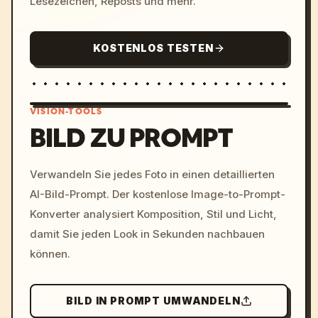
Lesezeichen, Reposts und mehr.
KOSTENLOS TESTEN
VISION-TOOLS
BILD ZU PROMPT
/imagine prompt: cinemati
Verwandeln Sie jedes Foto in einen detaillierten
c, cyberpunk sunset, neon
AI-Bild-Prompt. Der kostenlose Image-to-Prompt-
colors, 8k --v 6.0
Konverter analysiert Komposition, Stil und Licht,
damit Sie jeden Look in Sekunden nachbauen
können.
BILD IN PROMPT UMWANDELN