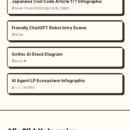
Japanese Civil Code Article 177 Infographic
@Saika Shiva(司馬彩花)@行政書士受験生
Friendly ChatGPT Robot Intro Scene
@White
Gothic AI Stack Diagram
@Auny 🧡
AI Agent LP Ecosystem Infographic
@ハル | AI活用沼