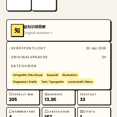
4K Ultra HD-Auflösung.

Direkte Bildgenerierung.

Thema: 
Erster Sino-Japanischer Krieg
Seitenverhältnis: 
3:4
@知识猫图解
知
Original ansehen
VERÖFFENTLICHT
30. Apr. 2026
ORIGINALSPRACHE
ZH
KATEGORIEN
Infografik / Edu Visual
Aquarell
Illustration
Diagramm / Grafik
Text / Typografie
Landschaft / Natur
GEFÄLLT MIR
AUFRUFE
GETEILT
205
13.3K
33
KOMMENTARE
LESEZEICHEN
ZITATE
4
167
1