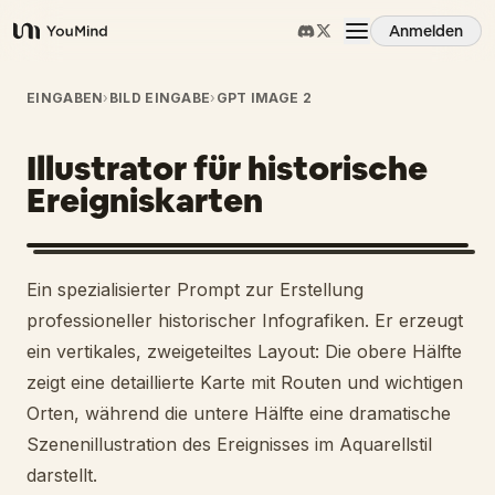
Anmelden
YouMind
Übersicht
EINGABEN
›
BILD EINGABE
›
GPT IMAGE 2
Illustrator für historische
Anwendungsfälle
Ereigniskarten
Fähigkeiten
2
Ein spezialisierter Prompt zur Erstellung
Prompts
professioneller historischer Infografiken. Er erzeugt
ein vertikales, zweigeteiltes Layout: Die obere Hälfte
zeigt eine detaillierte Karte mit Routen und wichtigen
Preise
Orten, während die untere Hälfte eine dramatische
Szenenillustration des Ereignisses im Aquarellstil
Download
darstellt.