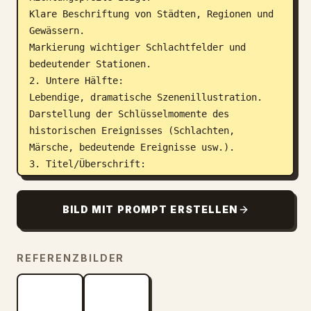
Klare Beschriftung von Städten, Regionen und 
Gewässern.

Markierung wichtiger Schlachtfelder und 
bedeutender Stationen.

2. Untere Hälfte:

Lebendige, dramatische Szenenillustration.

Darstellung der Schlüsselmomente des 
historischen Ereignisses (Schlachten, 
Märsche, bedeutende Ereignisse usw.).

3. Titel/Überschrift:

Fetter Titel mit der Anzeige „
ERSTER SINO-JAPANISCHER KRIEG
“

BILD MIT PROMPT ERSTELLEN
Beinhaltet Untertitel und Daten.

Anforderungen an den visuellen Stil:

Warme Aquarell-Illustrationstextur.

REFERENZBILDER
Präzise historische Details.

Klares typografisches Design.

Vertikales Format.
