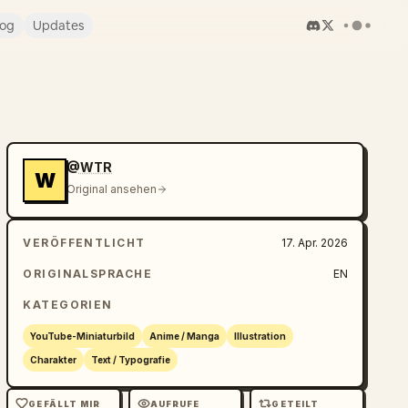
log
Updates
@WTR
W
Original ansehen
VERÖFFENTLICHT
17. Apr. 2026
ORIGINALSPRACHE
EN
KATEGORIEN
YouTube-Miniaturbild
Anime / Manga
Illustration
Charakter
Text / Typografie
GEFÄLLT MIR
AUFRUFE
GETEILT