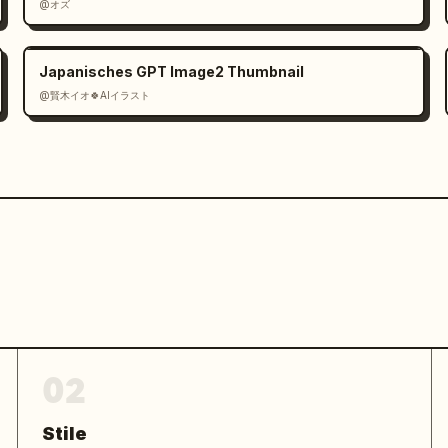
@オズ
Japanisches GPT Image2 Thumbnail
@賢木イオ🍀AIイラスト
02
Stile