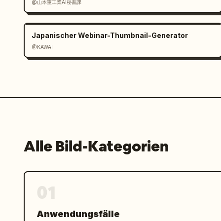
@山本重工業AI秘書課
Japanischer Webinar-Thumbnail-Generator
@KAWAI
Alle Bild-Kategorien
01
Anwendungsfälle