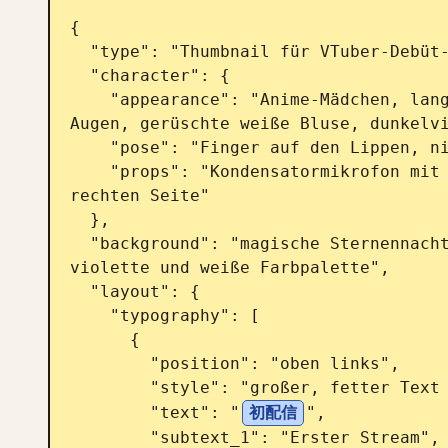
{

  "type": "Thumbnail für VTuber-Debüt-Stream",

  "character": {

    "appearance": "Anime-Mädchen, langes dunkelviolettes Haar, violette 
Augen, gerüschte weiße Bluse, dunkelvi
    "pose": "Finger auf den Lippen, niedlicher Ausdruck",

    "props": "Kondensatormikrofon mit Pop-Schutz und violettem Band auf der 
rechten Seite"

  },

  "background": "magische Sternennacht, Glitzer, leuchtende Schmetterlinge, 
violette und weiße Farbpalette",

  "layout": {

    "typography": [

      {

        "position": "oben links",

        "style": "großer, fetter Text mit kursivem Englisch darüber",

        "text": "
初配信
",

        "subtext_1": "Erster Stream",
