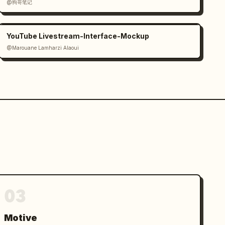
@狗哥笔记
YouTube Livestream-Interface-Mockup
@Marouane Lamharzi Alaoui
03
Motive