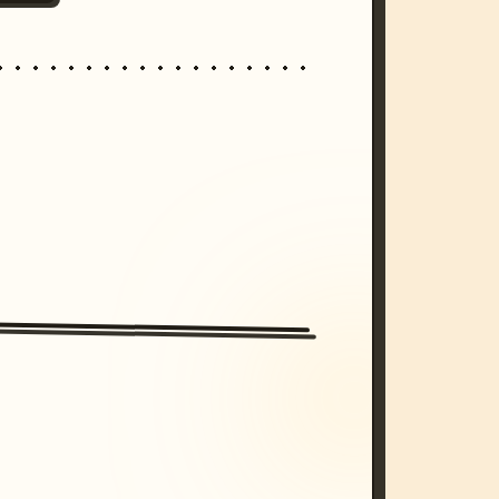
/imagine prompt: cinematic, cyberpunk s
unset, neon colors, 8k --v 6.0