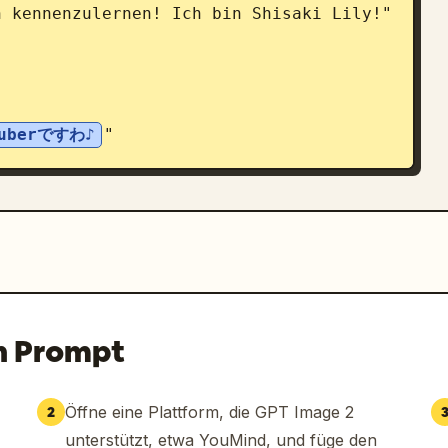
berですわ♪
"

n Prompt
ときをお届けしますわ♪
"

Öffne eine Plattform, die GPT Image 2
2
unterstützt, etwa YouMind, und füge den