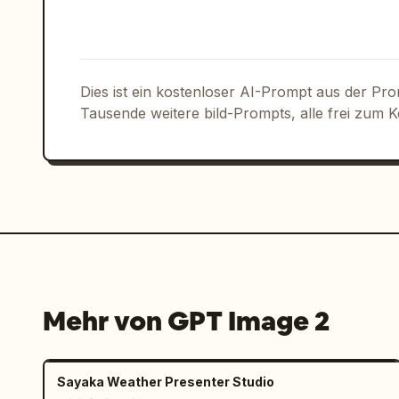
      {

        "position": "unten rechts",

        "style": "dekorative Pillenform",

        "text": "
4.21 SUN 21:00~
",

        "subtext": "✦ START ✦"

Dies ist ein kostenloser AI-Prompt aus der Pr
      }

Tausende weitere bild-Prompts, alle frei zum 
    ]

  }

}
Mehr von GPT Image 2
Sayaka Weather Presenter Studio