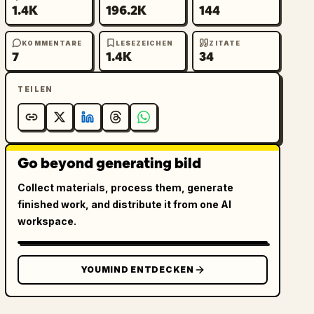
1.4K
196.2K
144
KOMMENTARE
LESEZEICHEN
ZITATE
7
1.4K
34
TEILEN
Go beyond generating bild
Collect materials, process them, generate
finished work, and distribute it from one AI
workspace.
YOUMIND ENTDECKEN