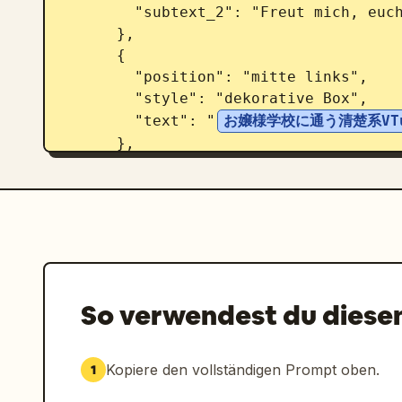
        "subtext_2": "Freut mich, euch kennenzulernen! Ich bin Shisaki Lily!"

      },

      {

        "position": "mitte links",

        "style": "dekorative Box",

        "text": "
お嬢様学校に通う清楚系VTu
      },

      {

        "position": "unten links",

        "style": "Logo-Stil",

        "text": "
紫咲リリー
",

        "subtext": "Shisaki Lily"

      },

      {

So verwendest du diese
        "position": "oben rechts",

        "style": "vertikaler Text",

        "text": "
皆さまの心に、優雅なひと
Kopiere den vollständigen Prompt oben.
1
      },
