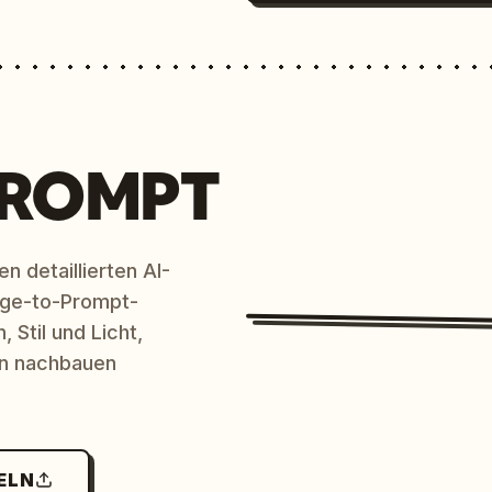
PROMPT
n detaillierten AI-
age-to-Prompt-
 Stil und Licht,
en nachbauen
ELN