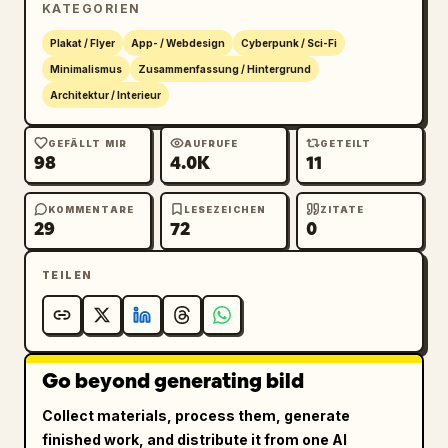
KATEGORIEN
Text, subtil und der Grafik untergeordnet. 
Rendering-Stil: Octane Render, 
Plakat / Flyer
App- / Webdesign
Cyberpunk / Sci-Fi
Punktwolkensimulation, Partikelsystem-Render, 
Minimalismus
Zusammenfassung / Hintergrund
volumetrische Dispersion, prozedurale Punkte, 
Architektur / Interieur
kinoreife Beleuchtung, ultra-detailliert, 
abstrakter Minimalismus. Negativer Prompt: 
GEFÄLLT MIR
AUFRUFE
GETEILT
98
4.0K
11
realistische Schattierung, malerische 
Texturen, farbige Hintergründe, niedriger 
Kontrast, Fotorealismus, unordentliche 
KOMMENTARE
LESEZEICHEN
ZITATE
29
72
0
Komposition, zusätzliche Objekte, Unschärfe, 
verrauschte Artefakte, niedrige Auflösung.
TEILEN
Go beyond generating bild
Collect materials, process them, generate
finished work, and distribute it from one AI