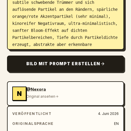
subtile schwebende Trümmer und sich 
auflösende Partikel an den Rändern, spärliche 
orange/rote Akzentpartikel (sehr minimal), 
kinoreifer Negativraum, ultra-minimalistisch, 
sanfter Bloom-Effekt auf dichten 
Partikelbereichen, Tiefe durch Partikeldichte 
erzeugt, abstrakte aber erkennbare 
Silhouette, keine realistischen Texturen, 
keine Farben außer Schwarz, Weiß und winzigen 
BILD MIT PROMPT ERSTELLEN
orangen Akzenten, brutalistische 
futuristische Design-Ästhetik, klare 
Komposition, vertikales Poster-Layout, 
leichter Voxel-/Punktwolken-Rendering-Effekt, 
@Nexora
N
hoher Kontrast, generativer KI-Kunststil, 
Original ansehen
experimentelle Architekturvisualisierungs-
Ästhetik. Typografie: kleine, dünne 
VERÖFFENTLICHT
4. Juni 2026
Monospace-Typografie, minimal auf der linken 
und rechten Seite platziert, ähnlich wie bei 
ORIGINALSPRACHE
EN
futuristischen Design-Postern, nur weißer 