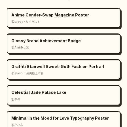
Anime Gender-Swap Magazine Poster
@のぞむ＊AIイラスト
Glossy Brand Achievement Badge
@AmirMušić
Graffiti Stairwell Sweet-Goth Fashion Portrait
@serein ｜买美股上币安
Celestial Jade Palace Lake
@李岳
Minimal In the Mood for Love Typography Poster
@小小东