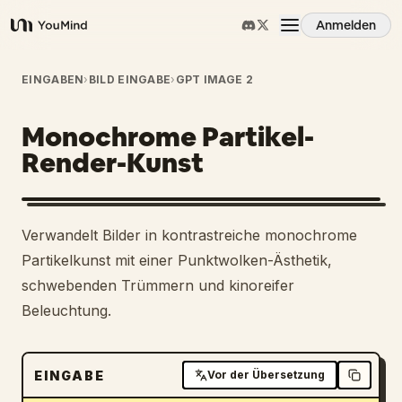
Anmelden
YouMind
Übersicht
EINGABEN
›
BILD EINGABE
›
GPT IMAGE 2
Monochrome Partikel-
Anwendungsfälle
Render-Kunst
Fähigkeiten
Verwandelt Bilder in kontrastreiche monochrome
Prompts
Partikelkunst mit einer Punktwolken-Ästhetik,
schwebenden Trümmern und kinoreifer
Beleuchtung.
Preise
Download
EINGABE
Vor der Übersetzung