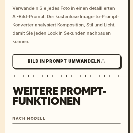
/imagine prompt: cinemati
Verwandeln Sie jedes Foto in einen detaillierten
c, cyberpunk sunset, neon
AI-Bild-Prompt. Der kostenlose Image-to-Prompt-
colors, 8k --v 6.0
Konverter analysiert Komposition, Stil und Licht,
damit Sie jeden Look in Sekunden nachbauen
können.
BILD IN PROMPT UMWANDELN
WEITERE PROMPT-
FUNKTIONEN
NACH MODELL