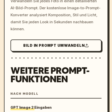
Verwandeln Sie jedes Foto in einen detaillierten
c, cyberpunk sunset, neon
AI-Bild-Prompt. Der kostenlose Image-to-Prompt-
colors, 8k --v 6.0
Konverter analysiert Komposition, Stil und Licht,
damit Sie jeden Look in Sekunden nachbauen
können.
BILD IN PROMPT UMWANDELN
WEITERE PROMPT-
FUNKTIONEN
NACH MODELL
GPT Image 2 Eingaben