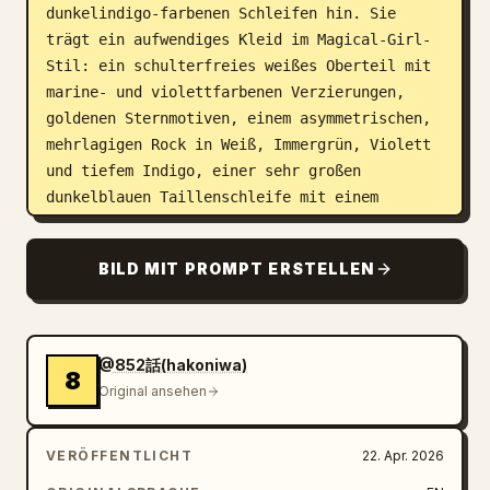
dunkelindigo-farbenen Schleifen hin. Sie 
trägt ein aufwendiges Kleid im Magical-Girl-
Stil: ein schulterfreies weißes Oberteil mit 
marine- und violettfarbenen Verzierungen, 
goldenen Sternmotiven, einem asymmetrischen, 
mehrlagigen Rock in Weiß, Immergrün, Violett 
und tiefem Indigo, einer sehr großen 
dunkelblauen Taillenschleife mit einem 
goldenen Sternjuwel, abnehmbaren fließenden 
Ärmeln, goldenen Ketten mit kleinen 
BILD MIT PROMPT ERSTELLEN
Sternanhängern an der Hüfte, weißen 
oberschenkelhohen Strümpfen und einem blauen 
sternförmigen Strumpfband an einem 
Oberschenkel. Ihr Stab ist hoch und elegant, 
@852話(hakoniwa)
8
mit einem dunklen Schaft, goldenen 
Original ansehen
Rahmenelementen und einem schwebenden, 
facettierten blauen Kristall nahe der Spitze, 
VERÖFFENTLICHT
22. Apr. 2026
verziert mit Schleifen und Sternakzenten. Der 
Hintergrund ist eine luftige Fantasy-Skyline 