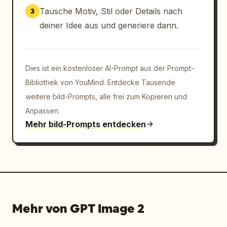
Pastell-Fantasy-Atmosphäre, eleganter 
Tausche Motiv, Stil oder Details nach
3
Komposition, glatten Linien und Farben, 
deiner Idee aus und generiere dann.
weichem Cel-Shading, zarter Stoffbewegung, 
glänzenden Highlights, komplexen 
Kostümdetails, sauberem Typografie-Layout und 
einem raffinierten kommerziellen Poster-
Dies ist ein kostenloser AI-Prompt aus der Prompt-
Finish.
Bibliothek von YouMind. Entdecke Tausende
weitere bild-Prompts, alle frei zum Kopieren und
Anpassen.
Mehr bild-Prompts entdecken
Mehr von GPT Image 2