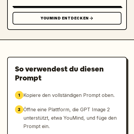
auf der linken Seite einen vertikalen 
japanischen Textblock hinzu, der neben dem 
Charakter nach unten verläuft. Integriere 
YOUMIND ENTDECKEN
unten rechts 3 kleine Porträt-Einschübe 
desselben Mädchens, diagonal gestapelt: 1 
ruhiger Gesichtsausdruck von vorne, 1 ernster 
Gesichtsausdruck im Seitenprofil und 1 
lächelnder Gesichtsausdruck mit geschlossenen 
Augen. Platziere unten links den großen 
japanischen Titel „星紡ぐレガシア“ mit dem 
So verwendest du diesen
englischen Untertitel „— LEGACIA: Weave the 
Prompt
Stars —“ darunter. Füge unten rechts den 
Datumstext „2025. 夏“ und eine kurze 
japanische Slogan-Zeile darunter hinzu. Füge 
Kopiere den vollständigen Prompt oben.
1
ganz unten am Rand links 2 kleine Infoblöcke 
für soziale Medien oder Websites und rechts 
Öffne eine Plattform, die GPT Image 2
2
eine winzige Copyright-Zeile ein. Rendere es 
unterstützt, etwa YouMind, und füge den
im hochwertigen, modernen Anime-
Prompt ein.
Werbeillustrationsstil mit leuchtender 