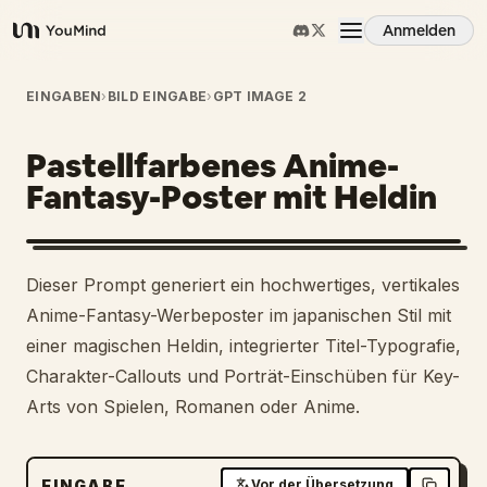
Anmelden
YouMind
Übersicht
EINGABEN
›
BILD EINGABE
›
GPT IMAGE 2
Pastellfarbenes Anime-
Anwendungsfälle
Fantasy-Poster mit Heldin
Fähigkeiten
Dieser Prompt generiert ein hochwertiges, vertikales
Prompts
Anime-Fantasy-Werbeposter im japanischen Stil mit
einer magischen Heldin, integrierter Titel-Typografie,
Charakter-Callouts und Porträt-Einschüben für Key-
Preise
Arts von Spielen, Romanen oder Anime.
Download
EINGABE
Vor der Übersetzung