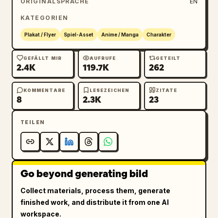
ORIGINALSPRACHE
EN
aus weißen Türmen, kathedralenartigen 
KATEGORIEN
Spitzen, Wolken, Federn und umherwehenden 
rosa Blütenblättern, mit hellem, ätherischem 
Plakat / Flyer
Spiel-Asset
Anime / Manga
Charakter
Gegenlicht und einer verträumten, 
heldenhaften Atmosphäre. Gestalte es wie ein 
GEFÄLLT MIR
AUFRUFE
GETEILT
2.4K
119.7K
262
poliertes Key-Visual-Poster mit reichlich 
japanischer Typografie, die in das Kunstwerk 
KOMMENTARE
LESEZEICHEN
ZITATE
integriert ist. Platziere oben links den 
8
2.3K
23
japanischen Slogan „願いが、未来を照らす。“ mit 
zwei kleineren Zeilen darunter. Platziere 
TEILEN
oben rechts ein sternförmiges Emblem, den 
großen Charakternamen „ルミナ“, den Untertitel 
„— Lumina —“ und eine kleinere Zeile für den 
Synchronsprecher-Credit. Füge auf der rechten 
Go beyond generating bild
Seite 3 vertikal gestapelte Feature-Callouts 
hinzu, jeweils mit einem kleinen Icon und 
Collect materials, process them, generate
einer fetten japanischen Überschrift, gefolgt 
finished work, and distribute it from one AI
von 2 kurzen Zeilen mit kleinerem Text. Füge 
workspace.