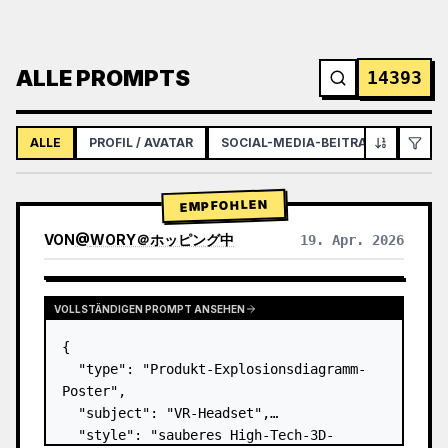
ALLE PROMPTS
14393
ALLE
PROFIL / AVATAR
SOCIAL-MEDIA-BEITRAG
INFOGR
EMPFOHLEN
VON
@
WORY＠ホッピング中
19. Apr. 2026
VOLLSTÄNDIGEN PROMPT ANSEHEN
{

  "type": "Produkt-Explosionsdiagramm-
Poster",

  "subject": "VR-Headset",

  "style": "sauberes High-Tech-3D-