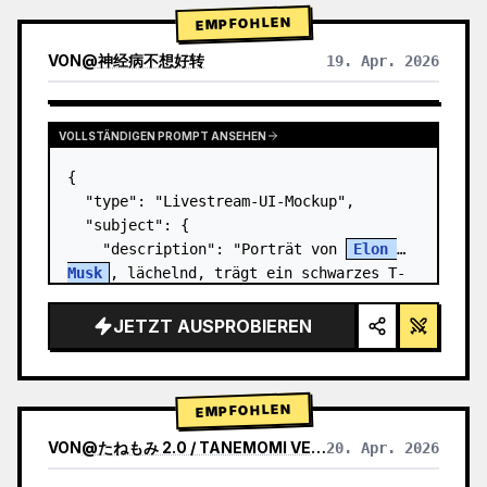
EMPFOHLEN
VON
@
神经病不想好转
19. Apr. 2026
VOLLSTÄNDIGEN PROMPT ANSEHEN
{

  "type": "Livestream-UI-Mockup",

  "subject": {

    "description": "Porträt von 
Elon 
Musk
, lächelnd, trägt ein schwarzes T-
Shirt mit einer weißen technischen 
Grafik",

JETZT AUSPROBIEREN
    "background": "linke Seite zeigt 
einen Bilds…
EMPFOHLEN
VON
@
たねもみ 2.0 / TANEMOMI VER2.0
20. Apr. 2026