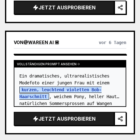
Motiv ist {argument name="character 
JETZT AUSPROBIEREN
name"…
VON
@
WAREEN AI 💟
vor 6 Tagen
VOLLSTÄNDIGEN PROMPT ANSEHEN
Ein dramatisches, ultrarealistisches 
Modefoto einer jungen Frau mit einem 
kurzen, leuchtend violetten Bob-
Haarschnitt
, weichem Pony, heller Haut, 
natürlichen Sommersprossen auf Wangen 
und Nase sowie ausdrucksstarken braun…
JETZT AUSPROBIEREN