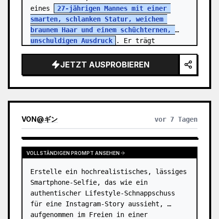
eines 
27-jährigen Mannes mit einer 
smarten, schlanken Statur, weichem 
braunem Haar und einem schüchternen, 
unschuldigen Ausdruck
. Er trägt 
einfache Bürokleidung, die den monotonen 
Allta…
JETZT AUSPROBIEREN
VON
@
ギン
vor 7 Tagen
VOLLSTÄNDIGEN PROMPT ANSEHEN
Erstelle ein hochrealistisches, lässiges 
Smartphone-Selfie, das wie ein 
authentischer Lifestyle-Schnappschuss 
für eine Instagram-Story aussieht, 
aufgenommen im Freien in einer 