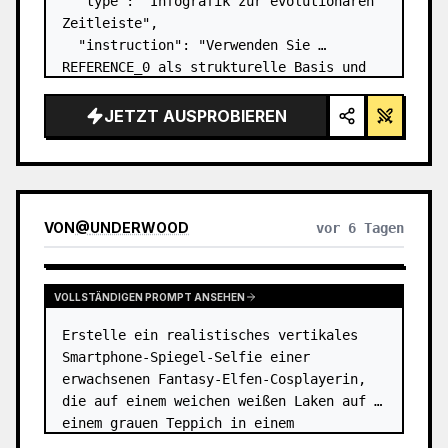
  "type": "Infografik zur evolutionären 
Zeitleiste",

  "instruction": "Verwenden Sie 
REFERENCE_0 als strukturelle Basis und 
verwandeln Sie das flache Vektordesign 
in eine hochrealistische 3D-Infografik. 
JETZT AUSPROBIEREN
Ersetzen Sie die glatten Rampen durch 
markante Steinstu…
VON
@
UNDERWOOD
vor 6 Tagen
VOLLSTÄNDIGEN PROMPT ANSEHEN
Erstelle ein realistisches vertikales 
Smartphone-Spiegel-Selfie einer 
erwachsenen Fantasy-Elfen-Cosplayerin, 
die auf einem weichen weißen Laken auf 
einem grauen Teppich in einem 
minimalistischen beigen Raum sitzt. Das 