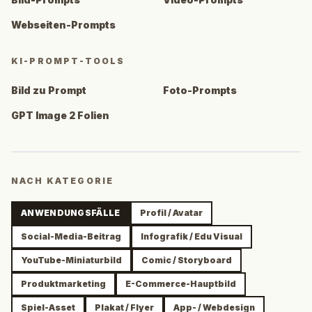
Webseiten-Prompts
KI-PROMPT-TOOLS
Bild zu Prompt
Foto-Prompts
GPT Image 2 Folien
NACH KATEGORIE
ANWENDUNGSFÄLLE
Profil / Avatar
Social-Media-Beitrag
Infografik / Edu Visual
YouTube-Miniaturbild
Comic / Storyboard
Produktmarketing
E-Commerce-Hauptbild
Spiel-Asset
Plakat / Flyer
App- / Webdesign