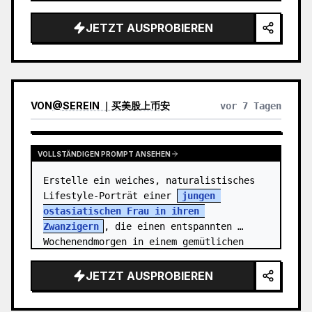
japanischen Stadt. Die Person ist eine 
fröhliche junge Frau, {argument 
JETZT AUSPROBIEREN
name="charact…
VON
@
SEREIN ｜买美股上币安
vor 7 Tagen
VOLLSTÄNDIGEN PROMPT ANSEHEN
Erstelle ein weiches, naturalistisches 
Lifestyle-Porträt einer 
jungen 
ostasiatischen Frau in ihren 
Zwanzigern
, die einen entspannten 
Wochenendmorgen in einem gemütlichen 
Vintage-Schlafzimmer verbringt. Sie 
steh…
JETZT AUSPROBIEREN