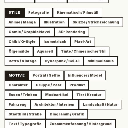
STILE
Fotografie
Kinematisch / Filmstill
Anime / Manga
Illustration
Skizze / Strichzeichnung
Comic / Graphic Novel
3D-Rendering
Chibi / Q-Style
Isometrisch
Pixel-Art
Ölgemälde
Aquarell
Tinte / Chinesischer Stil
Retro / Vintage
Cyberpunk / Sci-Fi
Minimalismus
MOTIVE
Porträt / Selfie
Influencer / Model
Charakter
Gruppe / Paar
Produkt
Essen / Trinken
Modeartikel
Tier / Kreatur
Fahrzeug
Architektur / Interieur
Landschaft / Natur
Stadtbild / Straße
Diagramm / Grafik
Text / Typografie
Zusammenfassung / Hintergrund