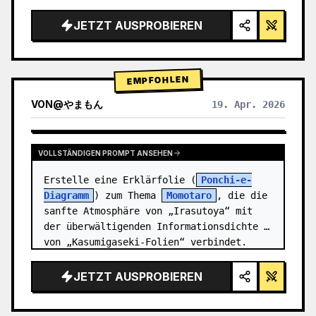
Rendering, Studiobeleuchtung, leuchtende 
Akzente",

JETZT AUSPROBIEREN
  "background": "{argument 
name=\"background color\" 
default=\"sanfter violetter und blauer 
EMPFOHLEN
Verlauf…
VON
@
やまもん
19. Apr. 2026
ERGEBNISSE ANDERER MODELLE ANZEIGEN
VOLLSTÄNDIGEN PROMPT ANSEHEN
Erstelle eine Erklärfolie (
Ponchi-e-
Diagramm
) zum Thema 
Momotaro
, die die 
sanfte Atmosphäre von „Irasutoya“ mit 
der überwältigenden Informationsdichte 
von „Kasumigaseki-Folien“ verbindet.
JETZT AUSPROBIEREN