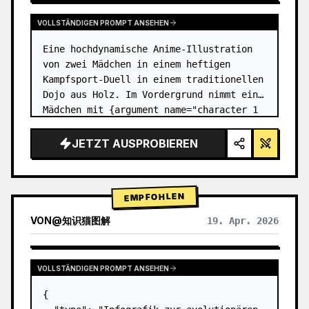
VOLLSTÄNDIGEN PROMPT ANSEHEN
Eine hochdynamische Anime-Illustration 
von zwei Mädchen in einem heftigen 
Kampfsport-Duell in einem traditionellen 
Dojo aus Holz. Im Vordergrund nimmt ein 
Mädchen mit {argument name="character 1 
hair" default="schwarzem Haar in einem 
hohen Dutt mit roten Bände…
JETZT AUSPROBIEREN
EMPFOHLEN
VON
@
知识猫图解
19. Apr. 2026
VOLLSTÄNDIGEN PROMPT ANSEHEN
{
