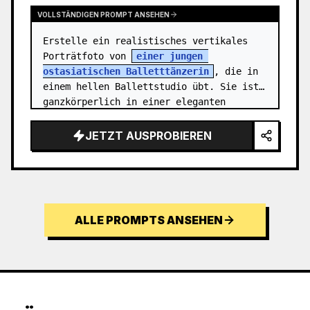
VOLLSTÄNDIGEN PROMPT ANSEHEN
Erstelle ein realistisches vertikales 
Porträtfoto von 
einer jungen 
ostasiatischen Balletttänzerin
, die in 
einem hellen Ballettstudio übt. Sie ist 
ganzkörperlich in einer eleganten 
Standspagat-Pose zu sehen: ein Fuß steht 
en…
JETZT AUSPROBIEREN
ALLE PROMPTS ANSEHEN