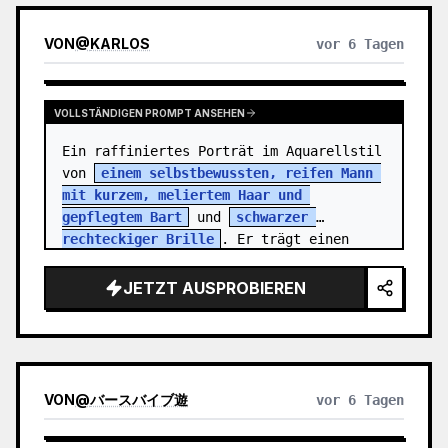
VON
@
KARLOS
vor 6 Tagen
VOLLSTÄNDIGEN PROMPT ANSEHEN
Ein raffiniertes Porträt im Aquarellstil 
von 
einem selbstbewussten, reifen Mann 
mit kurzem, meliertem Haar und 
gepflegtem Bart
 und 
schwarzer 
rechteckiger Brille
. Er trägt einen 
anthraz…
JETZT AUSPROBIEREN
VON
@
バースバイブ遊
vor 6 Tagen