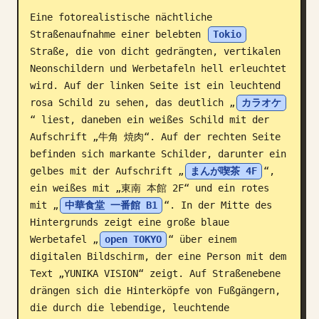
Eine fotorealistische nächtliche 
Blog
Straßenaufnahme einer belebten 
Tokio
Straße, die von dicht gedrängten, vertikalen 
Updates
Neonschildern und Werbetafeln hell erleuchtet 
wird. Auf der linken Seite ist ein leuchtend 
rosa Schild zu sehen, das deutlich „
カラオケ
“ liest, daneben ein weißes Schild mit der 
Aufschrift „牛角 焼肉“. Auf der rechten Seite 
befinden sich markante Schilder, darunter ein 
gelbes mit der Aufschrift „
まんが喫茶 4F
“, 
ein weißes mit „東南 本館 2F“ und ein rotes 
mit „
中華食堂 一番館 B1
“. In der Mitte des 
Hintergrunds zeigt eine große blaue 
Werbetafel „
open TOKYO
“ über einem 
digitalen Bildschirm, der eine Person mit dem 
Text „YUNIKA VISION“ zeigt. Auf Straßenebene 
drängen sich die Hinterköpfe von Fußgängern, 
die durch die lebendige, leuchtende 