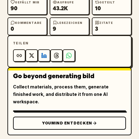
GEFÄLLT MIR
AUFRUFE
GETEILT
90
43.2K
10
KOMMENTARE
LESEZEICHEN
ZITATE
0
9
3
TEILEN
Go beyond generating bild
Collect materials, process them, generate
finished work, and distribute it from one AI
workspace.
YOUMIND ENTDECKEN