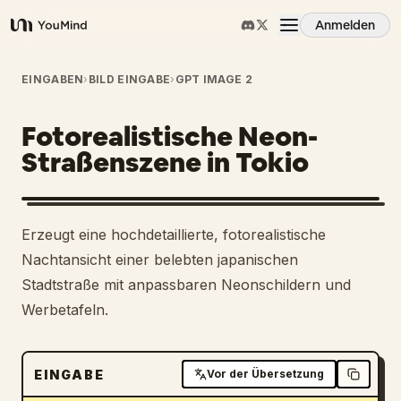
Anmelden
YouMind
Übersicht
EINGABEN
›
BILD EINGABE
›
GPT IMAGE 2
Fotorealistische Neon-
Anwendungsfälle
Straßenszene in Tokio
Fähigkeiten
Erzeugt eine hochdetaillierte, fotorealistische
Prompts
Nachtansicht einer belebten japanischen
Stadtstraße mit anpassbaren Neonschildern und
Werbetafeln.
Preise
Download
EINGABE
Vor der Übersetzung