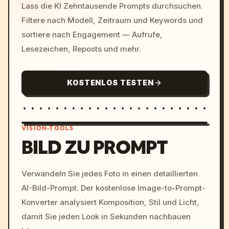
Lass die KI Zehntausende Prompts durchsuchen.
Filtere nach Modell, Zeitraum und Keywords und
sortiere nach Engagement — Aufrufe,
Lesezeichen, Reposts und mehr.
KOSTENLOS TESTEN
VISION-TOOLS
BILD ZU PROMPT
/imagine prompt: cinemati
Verwandeln Sie jedes Foto in einen detaillierten
c, cyberpunk sunset, neon
AI-Bild-Prompt. Der kostenlose Image-to-Prompt-
colors, 8k --v 6.0
Konverter analysiert Komposition, Stil und Licht,
damit Sie jeden Look in Sekunden nachbauen