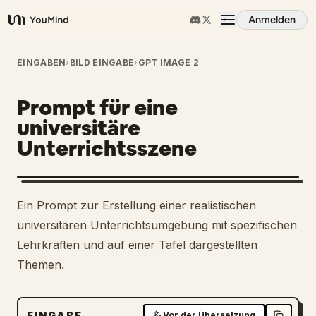
Anmelden
YouMind
Übersicht
EINGABEN
›
BILD EINGABE
›
GPT IMAGE 2
Prompt für eine
Anwendungsfälle
universitäre
Unterrichtsszene
Fähigkeiten
Prompts
Ein Prompt zur Erstellung einer realistischen
universitären Unterrichtsumgebung mit spezifischen
Preise
Lehrkräften und auf einer Tafel dargestellten
Themen.
Download
EINGABE
Vor der Übersetzung