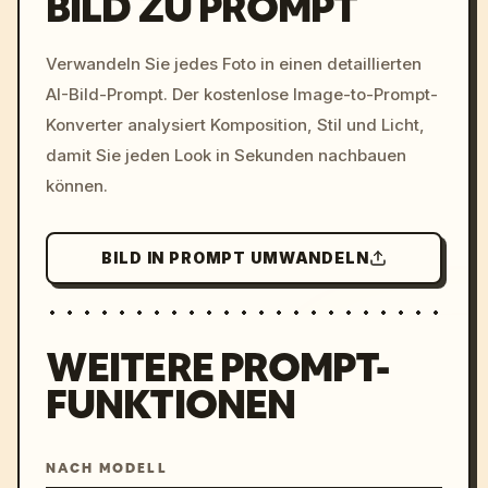
BILD ZU PROMPT
/imagine prompt: cinemati
Verwandeln Sie jedes Foto in einen detaillierten
c, cyberpunk sunset, neon
AI-Bild-Prompt. Der kostenlose Image-to-Prompt-
colors, 8k --v 6.0
Konverter analysiert Komposition, Stil und Licht,
damit Sie jeden Look in Sekunden nachbauen
können.
BILD IN PROMPT UMWANDELN
WEITERE PROMPT-
FUNKTIONEN
NACH MODELL