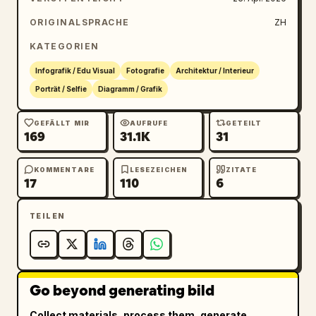
ORIGINALSPRACHE
ZH
KATEGORIEN
Infografik / Edu Visual
Fotografie
Architektur / Interieur
Porträt / Selfie
Diagramm / Grafik
GEFÄLLT MIR
AUFRUFE
GETEILT
169
31.1K
31
KOMMENTARE
LESEZEICHEN
ZITATE
17
110
6
TEILEN
Go beyond generating bild
Collect materials, process them, generate