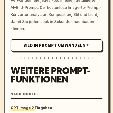
Verwandeln Sie jedes Foto in einen detaillierten
c, cyberpunk sunset, neon
AI-Bild-Prompt. Der kostenlose Image-to-Prompt-
colors, 8k --v 6.0
Konverter analysiert Komposition, Stil und Licht,
damit Sie jeden Look in Sekunden nachbauen
können.
BILD IN PROMPT UMWANDELN
WEITERE PROMPT-
FUNKTIONEN
NACH MODELL
GPT Image 2 Eingaben