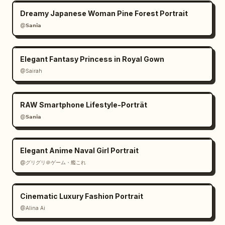
Dreamy Japanese Woman Pine Forest Portrait
@𝗦𝗮𝗻𝗶𝗮
Elegant Fantasy Princess in Royal Gown
@Sairah
RAW Smartphone Lifestyle-Porträt
@𝗦𝗮𝗻𝗶𝗮
Elegant Anime Naval Girl Portrait
@グリグリ＠ゲーム・艦これ
Cinematic Luxury Fashion Portrait
@Alina Ai