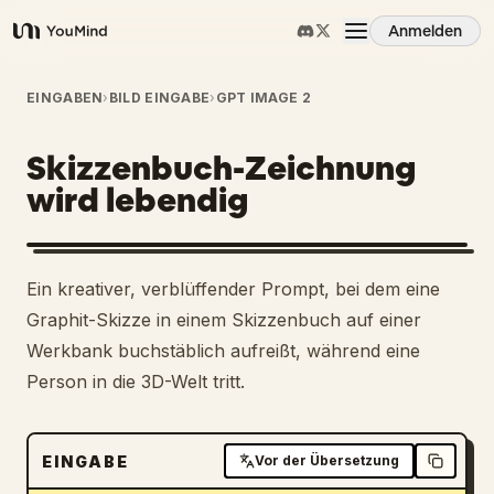
Anmelden
YouMind
Übersicht
EINGABEN
›
BILD EINGABE
›
GPT IMAGE 2
Skizzenbuch-Zeichnung
Anwendungsfälle
wird lebendig
Fähigkeiten
Ein kreativer, verblüffender Prompt, bei dem eine
Prompts
Graphit-Skizze in einem Skizzenbuch auf einer
Werkbank buchstäblich aufreißt, während eine
Person in die 3D-Welt tritt.
Preise
Download
EINGABE
Vor der Übersetzung