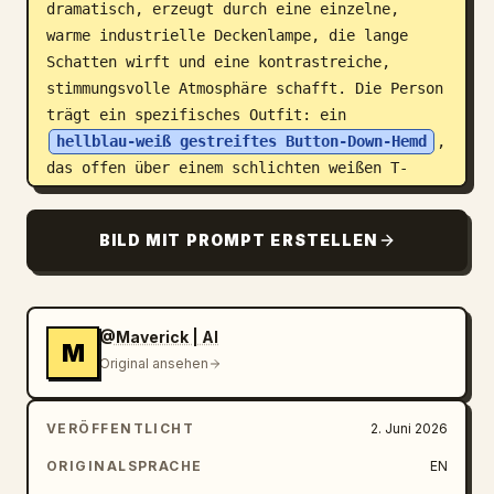
dramatisch, erzeugt durch eine einzelne, 
warme industrielle Deckenlampe, die lange 
Schatten wirft und eine kontrastreiche, 
stimmungsvolle Atmosphäre schafft. Die Person 
trägt ein spezifisches Outfit: ein 
hellblau-weiß gestreiftes Button-Down-Hemd
, 
das offen über einem schlichten weißen T-
Shirt mit Rundhalsausschnitt getragen wird. 
Eine strukturierte Umhängetasche aus braunem 
BILD MIT PROMPT ERSTELLEN
Lederimitat wird quer über der Brust 
getragen. Dazu trägt die Person eine 
klassische, mittelblaue Slim-Fit-Jeans und 
saubere, weiße Ledersneaker. Eine schwarze 
@Maverick | AI
M
Digitaluhr ist am linken Handgelenk sichtbar. 
Original ansehen
Die Umgebung ist detailreich gestaltet: Auf 
der zerkratzten Werkbank liegen verstreut 
VERÖFFENTLICHT
2. Juni 2026
dicke Kohlestifte, ein gesprenkelter 
Keramikbecher, ein Stapel alter 
ORIGINALSPRACHE
EN
ledergebundener Bücher und eine 