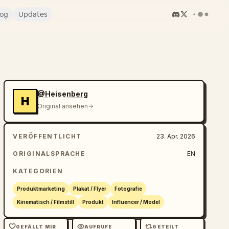
log
Updates
@Heisenberg
H
Original ansehen
VERÖFFENTLICHT
23. Apr. 2026
ORIGINALSPRACHE
EN
KATEGORIEN
Produktmarketing
Plakat / Flyer
Fotografie
Kinematisch / Filmstill
Produkt
Influencer / Model
GEFÄLLT MIR
AUFRUFE
GETEILT