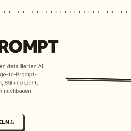
PROMPT
n detaillierten AI-
age-to-Prompt-
 Stil und Licht,
en nachbauen
ELN