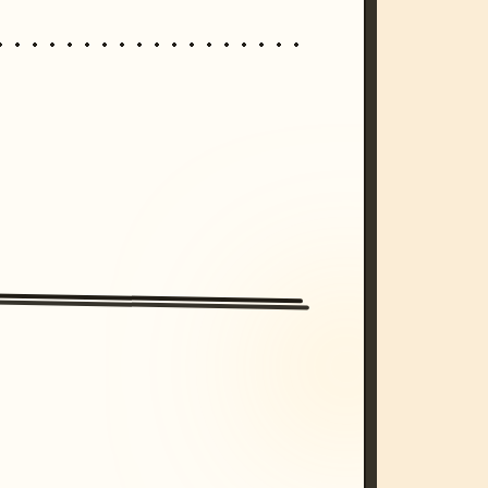
/imagine prompt: cinematic, cyberpunk s
unset, neon colors, 8k --v 6.0