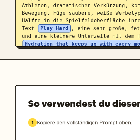
Athleten, dramatischer Verkürzung, kom
Bewegung. Füge saubere, weiße Werbetyp
Hälfte in die Spielfeldoberfläche inte
Text 
Play Hard
, eine sehr große, fet
und eine kleinere Unterzeile mit dem 
Hydration that keeps up with every m
in Weiß oben rechts und eine kleine We
Text 
www.aqua.com
.
So verwendest du diese
Kopiere den vollständigen Prompt oben.
1