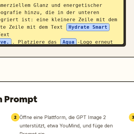
merziellem Glanz und energetischer 
ografie hinzu, die in der unteren 
griert ist: eine kleinere Zeile mit dem 
te Zeile mit dem Text 
Hydrate Smart
Text 
ove.
. Platziere das 
Aqua
-Logo erneut 
bsite-URL in Weiß unten rechts mit dem 
n Prompt
Öffne eine Plattform, die GPT Image 2
2
unterstützt, etwa YouMind, und füge den