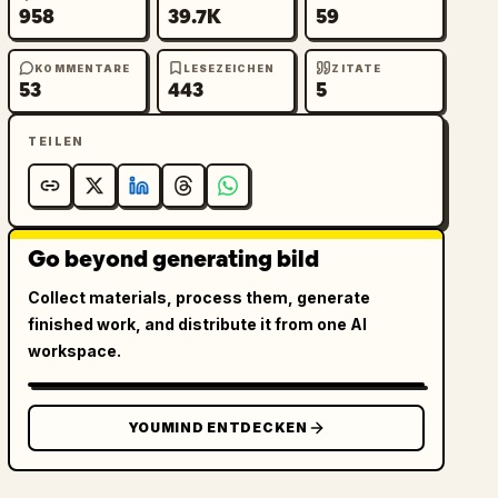
958
39.7K
59
KOMMENTARE
LESEZEICHEN
ZITATE
53
443
5
TEILEN
Go beyond generating bild
Collect materials, process them, generate
finished work, and distribute it from one AI
workspace.
YOUMIND ENTDECKEN