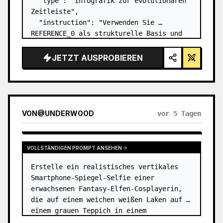
  "type": "Infografik zur evolutionären 
Zeitleiste",

  "instruction": "Verwenden Sie 
REFERENCE_0 als strukturelle Basis und 
verwandeln Sie das flache Vektordesign 
in eine hochrealistische 3D-Infografik. 
JETZT AUSPROBIEREN
Ersetzen Sie die glatten Rampen durch 
markante Steinstu…
VON
@
UNDERWOOD
vor 5 Tagen
VOLLSTÄNDIGEN PROMPT ANSEHEN
Erstelle ein realistisches vertikales 
Smartphone-Spiegel-Selfie einer 
erwachsenen Fantasy-Elfen-Cosplayerin, 
die auf einem weichen weißen Laken auf 
einem grauen Teppich in einem 
minimalistischen beigen Raum sitzt. Das 