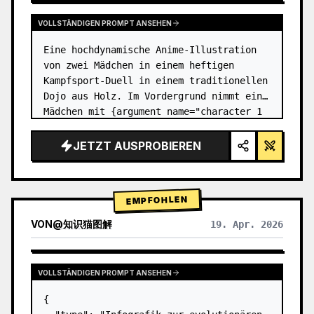
VOLLSTÄNDIGEN PROMPT ANSEHEN
Eine hochdynamische Anime-Illustration 
von zwei Mädchen in einem heftigen 
Kampfsport-Duell in einem traditionellen 
Dojo aus Holz. Im Vordergrund nimmt ein 
Mädchen mit {argument name="character 1 
hair" default="schwarzem Haar in einem 
hohen Dutt mit roten Bände…
JETZT AUSPROBIEREN
EMPFOHLEN
VON
@
知识猫图解
19. Apr. 2026
VOLLSTÄNDIGEN PROMPT ANSEHEN
{
