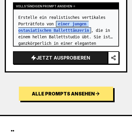
VOLLSTÄNDIGEN PROMPT ANSEHEN
Erstelle ein realistisches vertikales 
Porträtfoto von 
einer jungen 
ostasiatischen Balletttänzerin
, die in 
einem hellen Ballettstudio übt. Sie ist 
ganzkörperlich in einer eleganten 
Standspagat-Pose zu sehen: ein Fuß steht 
en…
JETZT AUSPROBIEREN
ALLE PROMPTS ANSEHEN