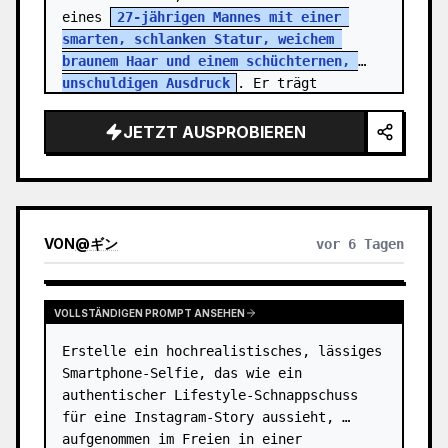
eines 
27-jährigen Mannes mit einer 
smarten, schlanken Statur, weichem 
braunem Haar und einem schüchternen, 
unschuldigen Ausdruck
. Er trägt 
einfache Bürokleidung, die den monotonen 
Allta…
JETZT AUSPROBIEREN
VON
@
ギン
vor 6 Tagen
VOLLSTÄNDIGEN PROMPT ANSEHEN
Erstelle ein hochrealistisches, lässiges 
Smartphone-Selfie, das wie ein 
authentischer Lifestyle-Schnappschuss 
für eine Instagram-Story aussieht, 
aufgenommen im Freien in einer 