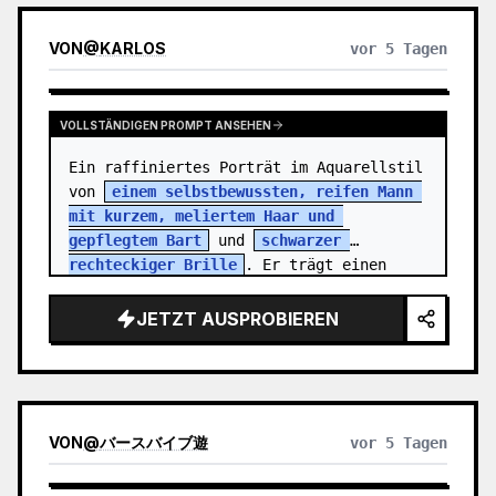
VON
@
KARLOS
vor 5 Tagen
VOLLSTÄNDIGEN PROMPT ANSEHEN
Ein raffiniertes Porträt im Aquarellstil 
von 
einem selbstbewussten, reifen Mann 
mit kurzem, meliertem Haar und 
gepflegtem Bart
 und 
schwarzer 
rechteckiger Brille
. Er trägt einen 
anthraz…
JETZT AUSPROBIEREN
VON
@
バースバイブ遊
vor 5 Tagen