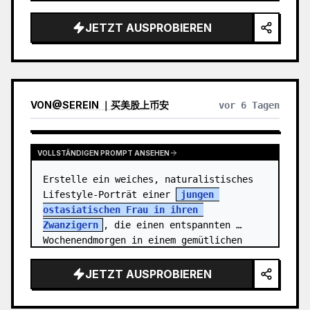
japanischen Stadt. Die Person ist eine 
fröhliche junge Frau, {argument 
JETZT AUSPROBIEREN
name="charact…
VON
@
SEREIN ｜买美股上币安
vor 6 Tagen
VOLLSTÄNDIGEN PROMPT ANSEHEN
Erstelle ein weiches, naturalistisches 
Lifestyle-Porträt einer 
jungen 
ostasiatischen Frau in ihren 
Zwanzigern
, die einen entspannten 
Wochenendmorgen in einem gemütlichen 
Vintage-Schlafzimmer verbringt. Sie 
steh…
JETZT AUSPROBIEREN