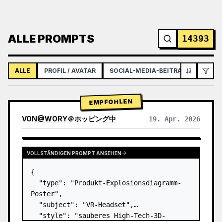
ALLE PROMPTS
14393
ALLE
PROFIL / AVATAR
SOCIAL-MEDIA-BEITRAG
INFOGR
EMPFOHLEN
VON
@
WORY＠ホッピング中
19. Apr. 2026
VOLLSTÄNDIGEN PROMPT ANSEHEN
{

  "type": "Produkt-Explosionsdiagramm-
Poster",

  "subject": "VR-Headset",

  "style": "sauberes High-Tech-3D-