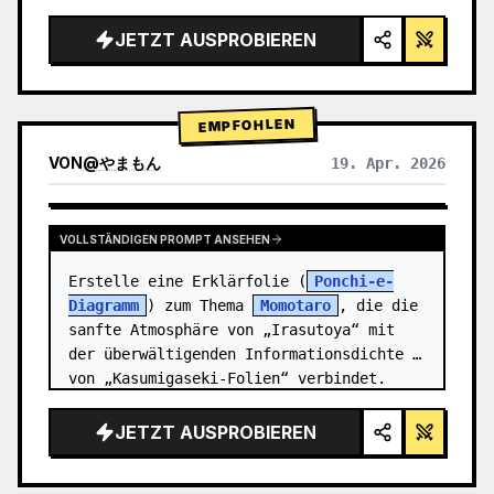
Rendering, Studiobeleuchtung, leuchtende 
Akzente",

JETZT AUSPROBIEREN
  "background": "{argument 
name=\"background color\" 
default=\"sanfter violetter und blauer 
EMPFOHLEN
Verlauf…
VON
@
やまもん
19. Apr. 2026
ERGEBNISSE ANDERER MODELLE ANZEIGEN
VOLLSTÄNDIGEN PROMPT ANSEHEN
Erstelle eine Erklärfolie (
Ponchi-e-
Diagramm
) zum Thema 
Momotaro
, die die 
sanfte Atmosphäre von „Irasutoya“ mit 
der überwältigenden Informationsdichte 
von „Kasumigaseki-Folien“ verbindet.
JETZT AUSPROBIEREN