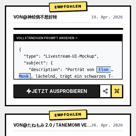
EMPFOHLEN
VON
@
神经病不想好转
19. Apr. 2026
VOLLSTÄNDIGEN PROMPT ANSEHEN
{

  "type": "Livestream-UI-Mockup",

  "subject": {

    "description": "Porträt von 
Elon 
Musk
, lächelnd, trägt ein schwarzes T-
Shirt mit einer weißen technischen 
Grafik",

JETZT AUSPROBIEREN
    "background": "linke Seite zeigt 
einen Bilds…
EMPFOHLEN
VON
@
たねもみ 2.0 / TANEMOMI VER2.0
20. Apr. 2026