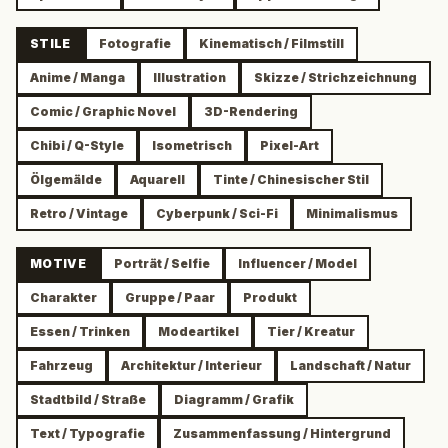
STILE
Fotografie
Kinematisch / Filmstill
Anime / Manga
Illustration
Skizze / Strichzeichnung
Comic / Graphic Novel
3D-Rendering
Chibi / Q-Style
Isometrisch
Pixel-Art
Ölgemälde
Aquarell
Tinte / Chinesischer Stil
Retro / Vintage
Cyberpunk / Sci-Fi
Minimalismus
MOTIVE
Porträt / Selfie
Influencer / Model
Charakter
Gruppe / Paar
Produkt
Essen / Trinken
Modeartikel
Tier / Kreatur
Fahrzeug
Architektur / Interieur
Landschaft / Natur
Stadtbild / Straße
Diagramm / Grafik
Text / Typografie
Zusammenfassung / Hintergrund