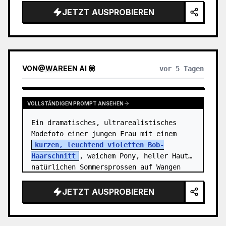
Motiv ist {argument name="character 
JETZT AUSPROBIEREN
name"…
VON
@
WAREEN AI 💟
vor 5 Tagen
VOLLSTÄNDIGEN PROMPT ANSEHEN
Ein dramatisches, ultrarealistisches 
Modefoto einer jungen Frau mit einem 
kurzen, leuchtend violetten Bob-
Haarschnitt
, weichem Pony, heller Haut, 
natürlichen Sommersprossen auf Wangen 
und Nase sowie ausdrucksstarken braun…
JETZT AUSPROBIEREN