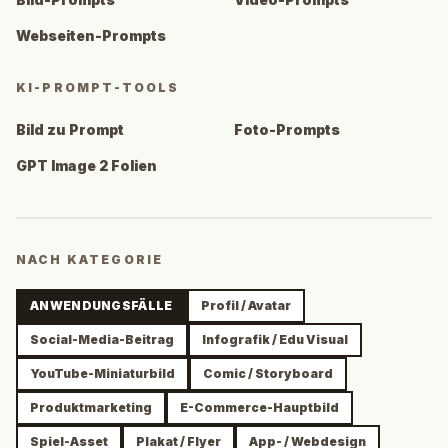
Webseiten-Prompts
KI-PROMPT-TOOLS
Bild zu Prompt
Foto-Prompts
GPT Image 2 Folien
NACH KATEGORIE
ANWENDUNGSFÄLLE
Profil / Avatar
Social-Media-Beitrag
Infografik / Edu Visual
YouTube-Miniaturbild
Comic / Storyboard
Produktmarketing
E-Commerce-Hauptbild
Spiel-Asset
Plakat / Flyer
App- / Webdesign