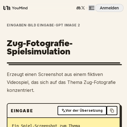
Anmelden
YouMind
Übersicht
EINGABEN
›
BILD EINGABE
›
GPT IMAGE 2
Zug-Fotografie-
Anwendungsfälle
Spielsimulation
Fähigkeiten
Erzeugt einen Screenshot aus einem fiktiven
Prompts
Videospiel, das sich auf das Thema Zug-Fotografie
konzentriert.
Preise
EINGABE
Vor der Übersetzung
Download
Ein Spiel-Screenshot zum Thema 