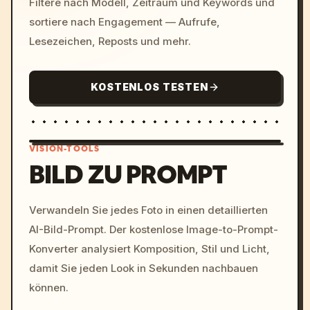
Filtere nach Modell, Zeitraum und Keywords und
sortiere nach Engagement — Aufrufe,
Lesezeichen, Reposts und mehr.
KOSTENLOS TESTEN
VISION-TOOLS
BILD ZU PROMPT
/imagine prompt: cinemati
Verwandeln Sie jedes Foto in einen detaillierten
c, cyberpunk sunset, neon
AI-Bild-Prompt. Der kostenlose Image-to-Prompt-
colors, 8k --v 6.0
Konverter analysiert Komposition, Stil und Licht,
damit Sie jeden Look in Sekunden nachbauen
können.