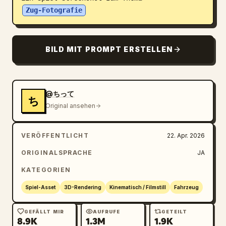
Zug-Fotografie
Blog
Updates
BILD MIT PROMPT ERSTELLEN
@ちって
ち
Original ansehen
VERÖFFENTLICHT
22. Apr. 2026
ORIGINALSPRACHE
JA
KATEGORIEN
Spiel-Asset
3D-Rendering
Kinematisch / Filmstill
Fahrzeug
GEFÄLLT MIR
AUFRUFE
GETEILT
8.9K
1.3M
1.9K