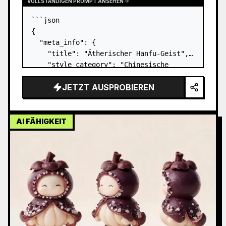
VOLLSTÄNDIGEN PROMPT ANSEHEN
```json

{

  "meta_info": {

    "title": "Ätherischer Hanfu-Geist",

    "style_category": "Chinesische 
Fantasy / Abstrakte Digitale Kunst",

JETZT AUSPROBIEREN
    "aspect_ratio": "3:1"

  },

  "visual_elements": {

    "subject": {

AI FÄHIGKEIT
      "description": "Silhouette in 
Kleidung, die…