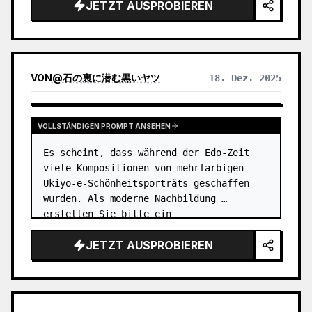
JETZT AUSPROBIEREN
VON
@
石の裏に潜む黒いヤツ
18. Dez. 2025
VOLLSTÄNDIGEN PROMPT ANSEHEN
Es scheint, dass während der Edo-Zeit 
viele Kompositionen von mehrfarbigen 
Ukiyo-e-Schönheitsporträts geschaffen 
wurden. Als moderne Nachbildung 
erstellen Sie bitte ein 
**Illustrations**porträt einer schönen 
JETZT AUSPROBIEREN
Frau, die farbenfrohe und aufwendig 
gemusterte Kleid…