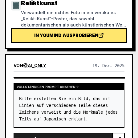
Reliktkunst
Verwandelt ein echtes Foto in ein vertikales
„Relikt-Kunst“-Poster, das sowohl
dokumentarischen als auch künstlerischen Wert
hat: Oben bleibt das unveränderte Originalfoto
IN YOUMIND AUSPROBIEREN
erhalten, unten wird auf warmem Papier oder in
einem zurückhaltenden Lichtraum ein aus dem
Foto abgeleitetes Erinnerungsmotiv komprimiert.
Es ist kein gewöhnliches Illustrations- oder
Dekoposter, sondern extrahiert mit wenigen
VON
@
AI_ONLY
19. Dez. 2025
Tintenflächen, weichen Kanten, weißen
Schnitten und spärlichen Linien Beziehungen
von Architektur, Stadt, Wasser, Straßen,
menschlichem Maßstab, Horizont und Licht,
VOLLSTÄNDIGEN PROMPT ANSEHEN
sodass das Motiv auch in Miniaturansichten
Bitte erstellen Sie ein Bild, das mit 
erkennbar bleibt. Das Gesamtbild betont Ruhe,
Zurückhaltung und eine moderne druckgrafische
Linien auf verschiedene Teile dieses 
Qualität. Die Farben werden aus dem
Zeichens verweist und die Merkmale jedes 
Originalfoto übernommen, mit tiefem Blau,
Teils auf Japanisch erklärt.
Tintenschwarz, Graugrün, Steinfarben oder
gedeckten warmen Tönen, und bei passender
Gelegenheit wird ein kleiner warmer Farbakzent