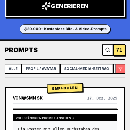
GENERIEREN
30.000+ Kostenlose Bild- & Video-Prompts
PROMPTS
71
ALLE
PROFIL / AVATAR
SOCIAL-MEDIA-BEITRAG
INFOGR
EMPFOHLEN
VON
@
SMN SK
17. Dez. 2025
GPTIMAGE15PROMPTS.PROMPTCARD.VIEWOTHERMODELRESULTS
VOLLSTÄNDIGEN PROMPT ANSEHEN
Ein Poster mit allen Buchstaben des 