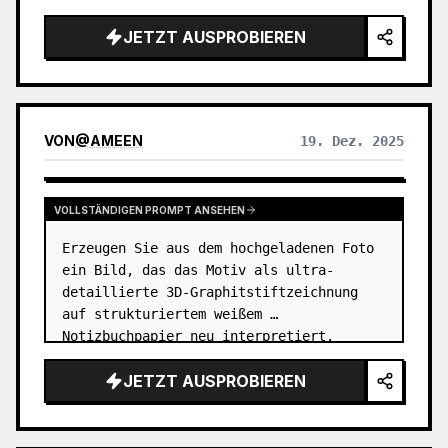
dem sie zu einer Harajuku-Modeikone 
JETZT AUSPROBIEREN
geworden ist? 【Ableitbare Punkte】 
Outfit…
VON
@
AMEEN
19. Dez. 2025
VOLLSTÄNDIGEN PROMPT ANSEHEN
Erzeugen Sie aus dem hochgeladenen Foto 
ein Bild, das das Motiv als ultra-
detaillierte 3D-Graphitstiftzeichnung 
auf strukturiertem weißem 
Notizbuchpapier neu interpretiert. 
Betonen Sie die knackige Papierkörnung, 
JETZT AUSPROBIEREN
subtile Unvollkommenheiten und 
natürliche Oberf…