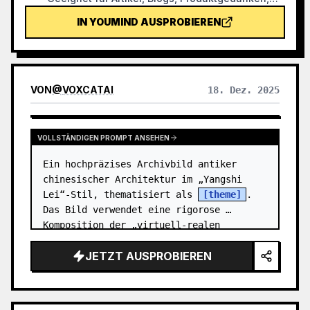
KI-Workflows, Methoden und Wissensnotizen;
IN YOUMIND AUSPROBIEREN
die Mini-Box bleibt immer geschlossen und führt
selbst Kernaktionen wie Sammeln, Filtern,
Organisieren, Reparieren oder Übergeben aus.
VON
@
VOXCATAI
18. Dez. 2025
VOLLSTÄNDIGEN PROMPT ANSEHEN
Ein hochpräzises Archivbild antiker 
chinesischer Architektur im „Yangshi 
Lei“-Stil, thematisiert als 
[theme]
. 
Das Bild verwendet eine rigorose 
Komposition der „virtuell-realen 
Dekonstruktion“: Der Hintergrund ist 
JETZT AUSPROBIEREN
altes, goldge…