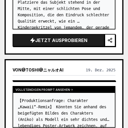
Platziere das Subjekt stehend in der 
Mitte, mit einer schlichten Pose und 
Komposition, die den Eindruck schlechter 
Qualität erweckt, wie ein 
Kindergekritzel von jemandem, der gerade 
erst mit dem Zeichnen begonnen hat. Der 
JETZT AUSPROBIEREN
Stil sollte eine handgezeichnete, farb…
VON
@
TOSHI@ニャルオAI
19. Dez. 2025
VOLLSTÄNDIGEN PROMPT ANSEHEN
【Produktionsanfrage: Charakter 
„Kawaii“-Remix】 Könnten Sie anhand des 
beigefügten Bildes des Charakters 
(Aniko) als Modell ein sehr dichtes und 
lebendiges Poster-Artwork zeichnen, auf 