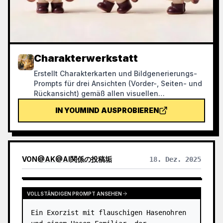
Charakterwerkstatt
Erstellt Charakterkarten und Bildgenerierungs-
Prompts für drei Ansichten (Vorder-, Seiten- und
Rückansicht) gemäß allen visuellen
Spezifikationen des Projekts „Die Mikrowelt der
IN YOUMIND AUSPROBIEREN
Früchte“, erzeugt die Bilder und prüft sie anhand
einer Checkliste. Mit diesem Skill können Sie
unnötigen Creditverbrauch während der
Bilderzeugung sinnvoll vermeiden.
VON
@
AK@AI関係の投稿垢
18. Dez. 2025
VOLLSTÄNDIGEN PROMPT ANSEHEN
Ein Exorzist mit flauschigen Hasenohren 