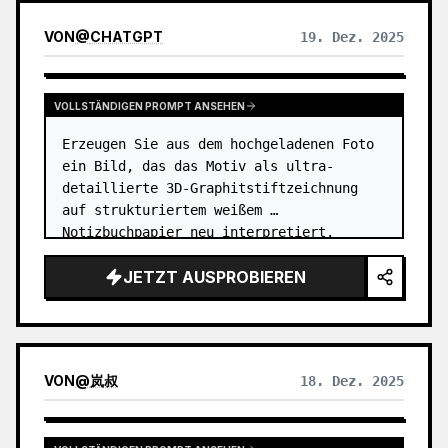
VON
@
CHATGPT
19. Dez. 2025
VOLLSTÄNDIGEN PROMPT ANSEHEN
Erzeugen Sie aus dem hochgeladenen Foto 
ein Bild, das das Motiv als ultra-
detaillierte 3D-Graphitstiftzeichnung 
auf strukturiertem weißem 
Notizbuchpapier neu interpretiert. 
Betonen Sie die knackige Papierstruktur, 
JETZT AUSPROBIEREN
subtile Unvollkommenheiten und 
natürliche Ober…
VON
@
岚叔
18. Dez. 2025