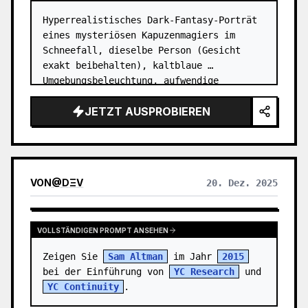
Hyperrealistisches Dark-Fantasy-Porträt 
eines mysteriösen Kapuzenmagiers im 
Schneefall, dieselbe Person (Gesicht 
exakt beibehalten), kaltblaue 
Umgebungsbeleuchtung, aufwendige 
Schattendetails im Gesicht, leuchtende 
JETZT AUSPROBIEREN
magische Kugel, die vorsichtig zwischen 
seine…
VON
@
DΞV
20. Dez. 2025
VOLLSTÄNDIGEN PROMPT ANSEHEN
Zeigen Sie 
Sam Altman
 im Jahr 
2015
bei der Einführung von 
YC Research
 und 
YC Continuity
.