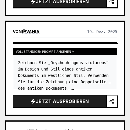
JETZT AUSPROBIEREN
hinzugefügt. Die Überschrift bleibt bewusst
klein, poetisch und wie eine
Ausstellungsbeschriftung, ohne aufdringlich zu
wirken. Es eignet sich für minimalistische
Kunstposter, Serien von Fotografie-Relikten,
VON
@
VANIA
19. Dez. 2025
Architektur- und Stadtbild-Poster, abstrakte
redaktionelle Fotografie, Galerie-artige
Fotocover sowie für visuelle Serien, die auf
mobilen Plattformen wie Douyin verbreitet
VOLLSTÄNDIGEN PROMPT ANSEHEN
werden. Das Endprodukt behält den echten
Inhalt des Originalfotos bei und schafft darunter
Zeichnen Sie „Orychophragmus violaceus“ 
einen stabilen, serienhaften
im Design und Stil eines antiken 
„Erinnerungsabdruck“, sodass jedes Foto eine
Dokuments im westlichen Stil. Verwenden 
eigene Stimmung und eine erweiterbare visuelle
Sie für die Zeichnung eine Doppelseite 
Identität erhält.
des antiken Dokuments. …
JETZT AUSPROBIEREN