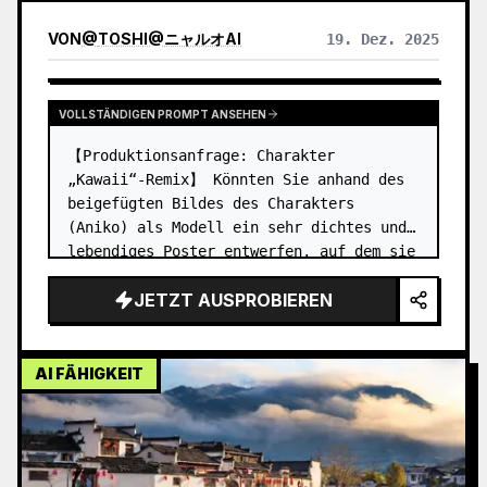
VON
@
TOSHI@ニャルオAI
19. Dez. 2025
VOLLSTÄNDIGEN PROMPT ANSEHEN
【Produktionsanfrage: Charakter 
„Kawaii“-Remix】 Könnten Sie anhand des 
beigefügten Bildes des Charakters 
(Aniko) als Modell ein sehr dichtes und 
lebendiges Poster entwerfen, auf dem sie 
zu einer Harajuku-Modeikone geworden 
JETZT AUSPROBIEREN
ist? 【Ableitungen】 Outfit-Upgrade: Las…
AI FÄHIGKEIT