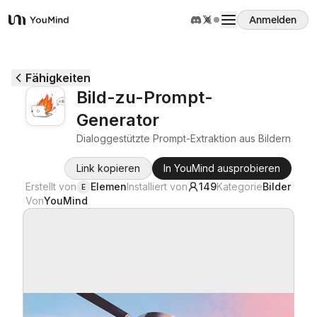
Anmelden
YouMind
Übersicht
Fähigkeiten
Bild-zu-Prompt-
Anwendungsfälle
Generator
Dialoggestützte Prompt-Extraktion aus Bildern
Fähigkeiten
Link kopieren
In YouMind ausprobieren
Erstellt von
Elemen
Installiert von
149
Kategorie
Bilder
E
Prompts
Von
YouMind
Preise
Download