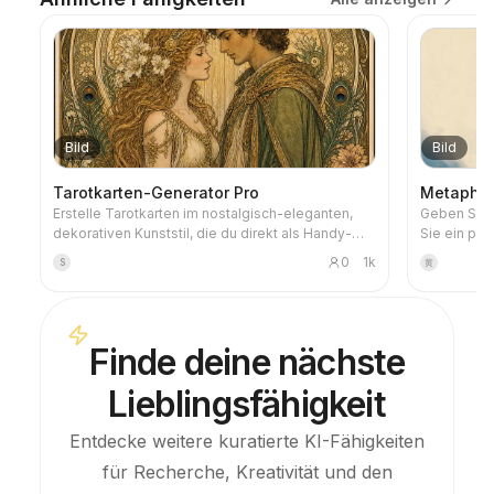
Bild
Bild
Tarotkarten-Generator Pro
Metaphern
Erstelle Tarotkarten im nostalgisch-eleganten,
Geben Sie e
dekorativen Kunststil, die du direkt als Handy-
Sie ein prä
Hintergrund verwenden kannst. Teile dein
Metaphern-C
0
1k
S
黄
Lieblingsthema (z. B. nordische Mythologie, ein
körnige Spr
Anime-/Spiele-IP) oder welche Karten du ziehen
aus Nebelb
möchtest, und es werden stimmige,
eine einzel
bedeutungsvolle Tarotkarten-Bilder generiert.
Weißraum, 1
Finde deine nächste
Unterstützt werden die gesamten 78 Karten,
von Nachric
einzelne Gruppen oder eine eigene Auswahl. Die
Newsletter
Lieblingsfähigkeit
Bilder sind detailreich und ansprechend, ohne
den rohen KI-Kunststoff-Look. Kombinierbar mit
YouMind-Zeitplanung, um jeden Morgen
Entdecke weitere kuratierte KI-Fähigkeiten
automatisch Karten zu ziehen und zu deuten
für Recherche, Kreativität und den
(Zeitplan muss selbst konfiguriert werden).