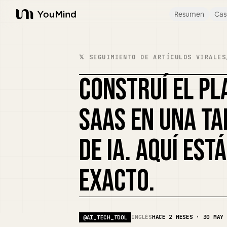
Resumen
Cas
YouMind
𝕏 SEGUIMIENTO DE ARTÍCULOS VIRALES
CONSTRUÍ EL PL
SAAS EN UNA TA
DE IA. AQUÍ EST
EXACTO.
INGLÉS
HACE 2 MESES · 30 MAY 
@
AI_TECH_TOOL