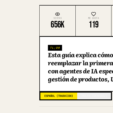
VISTAS
ME GUSTA
656K
119
TL;DR
Esta guía explica cóm
reemplazar la primera
con agentes de IA espe
gestión de productos, 
ESPAÑOL (TRADUCIDO)
INGLÉS (ORIGINAL)