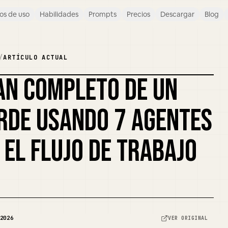
os de uso
Habilidades
Prompts
Precios
Descargar
Blog
/
ARTÍCULO ACTUAL
AN COMPLETO DE UN
REMEZCLAR PORTADA
RDE USANDO 7 AGENTES
Á EL FLUJO DE TRABAJO
2026
VER ORIGINAL