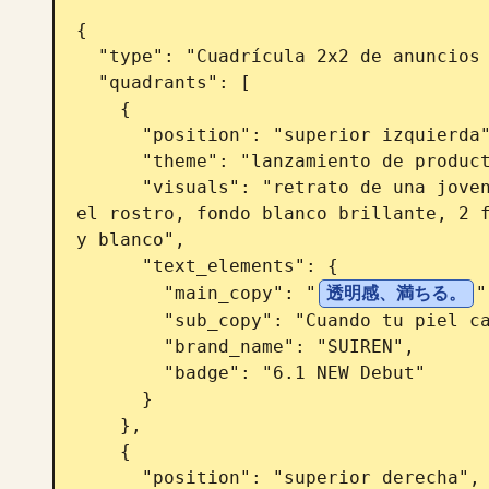
{

  "type": "Cuadrícula 2x2 de anuncios tipo banner japoneses",

  "quadrants": [

    {

      "position": "superior izquierda",

      "theme": "lanzamiento de producto para el cuidado de la piel",

      "visuals": "retrato de una joven japonesa con piel radiante tocándose 
el rostro, fondo blanco brillante, 2 f
y blanco",

      "text_elements": {

        "main_copy": "
透明感、満ちる。
"
        "sub_copy": "Cuando tu piel cambia, tus días cambian.",

        "brand_name": "SUIREN",

        "badge": "6.1 NEW Debut"

      }

    },

    {

      "position": "superior derecha",
