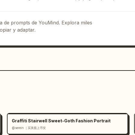
っと美味しく。
",

eca de prompts de YouMind. Explora miles
opiar y adaptar.
¥1,485,606'",

yo, 
今はじめる資産形成
",

Graffiti Stairwell Sweet-Goth Fashion Portrait
@serein ｜买美股上币安