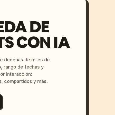
EDA DE
S CON IA
re decenas de miles de
o, rango de fechas y
or interacción:
s, compartidos y más.