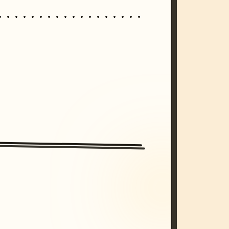
/imagine prompt: cinematic, cyberpunk s
unset, neon colors, 8k --v 6.0