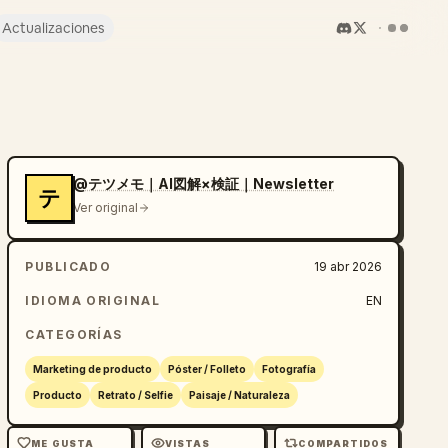
Actualizaciones
@テツメモ｜AI図解×検証｜Newsletter
テ
Ver original
PUBLICADO
19 abr 2026
IDIOMA ORIGINAL
EN
CATEGORÍAS
Marketing de producto
Póster / Folleto
Fotografía
Producto
Retrato / Selfie
Paisaje / Naturaleza
ME GUSTA
VISTAS
COMPARTIDOS