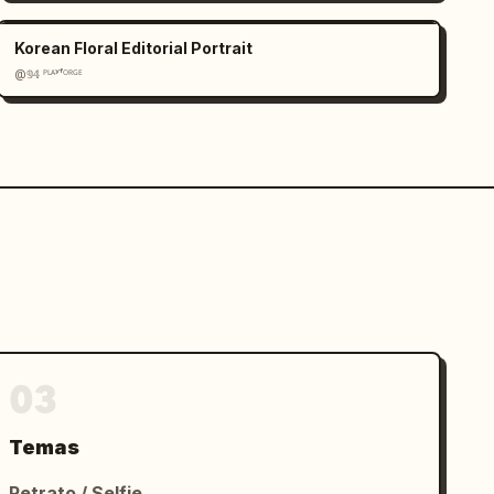
Korean Floral Editorial Portrait
@𝟡𝟜 ᴾᴸᴬʸᶠᴼᴿᴳᴱ
03
Temas
Retrato / Selfie