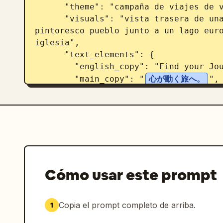
      "theme": "campaña de viajes de verano por Europa",

      "visuals": "vista trasera de una mujer con sombrero de paja mirando un 
pintoresco pueblo junto a un lago euro
iglesia",

      "text_elements": {

        "english_copy": "Find your Journey",

        "main_copy": "
心が動く旅へ。
",

        "badge": "círculo amarillo con '今だけ！最大20%OFF'",

        "footer": "banner azul con '初夏のヨーロッパキャンペーン'"

      }

    },

    {

      "position": "inferior izquierda",

      "theme": "caldo de sopa tradicional japonés",

Cómo usar este prompt
      "visuals": "primer plano de un tazón de arroz blanco cubierto con copos 
de bonito y una yema de huevo cruda, v
paquete de papel marrón de dashi",

Copia el prompt completo de arriba.
1
      "text_elements": {
