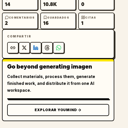
14
10.8K
0
COMENTARIOS
GUARDADOS
CITAS
2
16
1
COMPARTIR
Go beyond generating imagen
Collect materials, process them, generate
finished work, and distribute it from one AI
workspace.
EXPLORAR YOUMIND