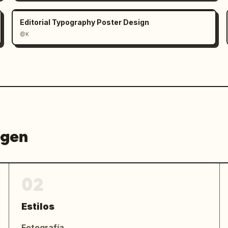
Editorial Typography Poster Design
@K
agen
02
Estilos
Fotografía