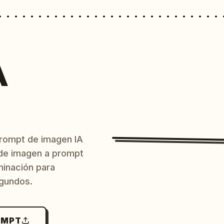
A
prompt de imagen IA
o de imagen a prompt
uminación para
egundos.
OMPT