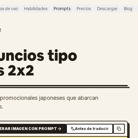
os de uso
Habilidades
Prompts
Precios
Descargar
Blog
2
uncios tipo
s 2x2
s promocionales japoneses que abarcan
s.
ERAR IMAGEN CON PROMPT
Antes de traducir