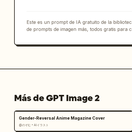
        "main_copy": "
毎日のごはんを、も
        "product_name": "日々のだし",

        "sub_copy": "Todo el sabor de los ingredientes."

      }

Este es un prompt de IA gratuito de la bibliot
    },

de prompts de imagen más, todos gratis para c
    {

      "position": "inferior derecha",

      "theme": "aplicación de inversión",

      "visuals": "teléfono inteligente mostrando un panel financiero con un 
gráfico de líneas azul y un saldo de '
      "text_elements": {

        "brand_name": "
MoneyPath
",

        "main_copy": "Para tu futuro 
        "badge": "círculo azul con '1,000円分のポイントプレゼント！'",

Más de GPT Image 2
        "footer": "banner azul con 4 iconos y texto descriptivo"

      }

    }

Gender-Reversal Anime Magazine Cover
  ]

@のぞむ＊AIイラスト
}