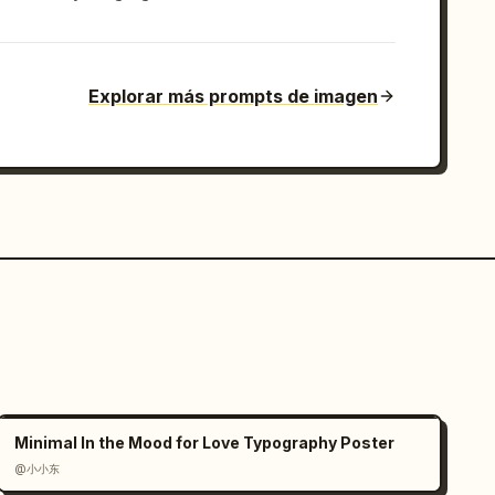
Explorar más prompts de imagen
Minimal In the Mood for Love Typography Poster
@小小东