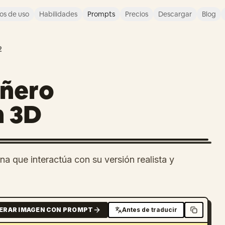
os de uso
Habilidades
Prompts
Precios
Descargar
Blog
2
añero
n 3D
na que interactúa con su versión realista y
ERAR IMAGEN CON PROMPT
Antes de traducir