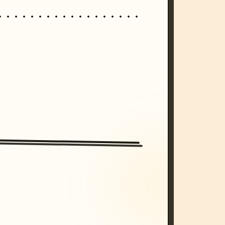
/imagine prompt: cinematic, cyberpunk s
unset, neon colors, 8k --v 6.0