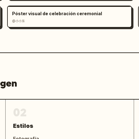
Póster visual de celebración ceremonial
@小小东
agen
02
Estilos
Fotografía