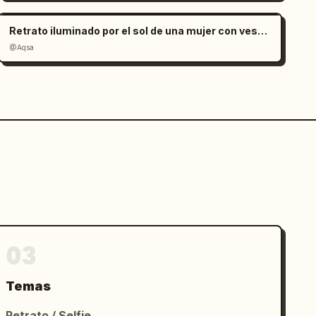
Retrato iluminado por el sol de una mujer con vestido de satén rojo
@Aqsa
03
Temas
Retrato / Selfie