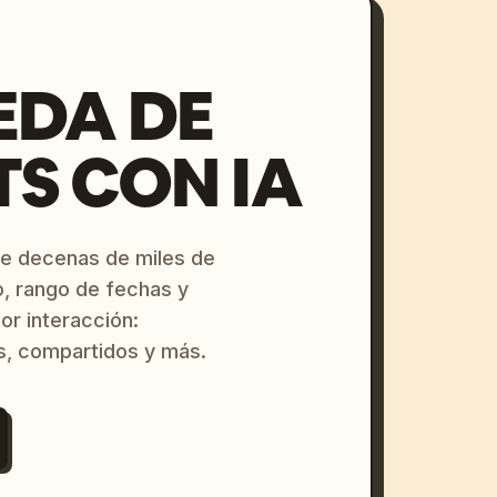
EDA DE
S CON IA
re decenas de miles de
o, rango de fechas y
or interacción:
s, compartidos y más.