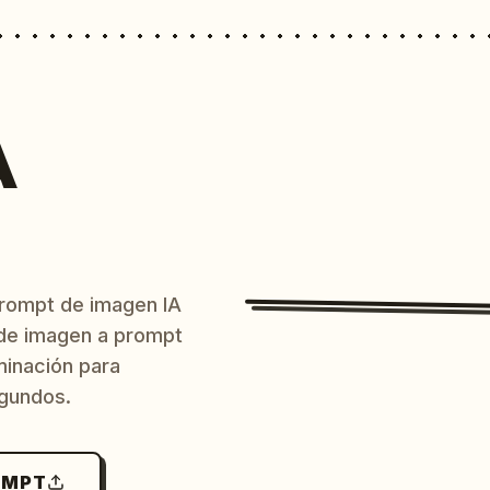
A
prompt de imagen IA
o de imagen a prompt
uminación para
egundos.
OMPT