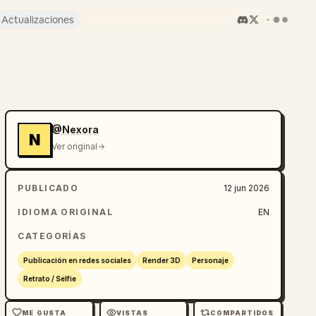
Actualizaciones
@Nexora
N
Ver original
PUBLICADO
12 jun 2026
IDIOMA ORIGINAL
EN
CATEGORÍAS
Publicación en redes sociales
Render 3D
Personaje
Retrato / Selfie
ME GUSTA
VISTAS
COMPARTIDOS