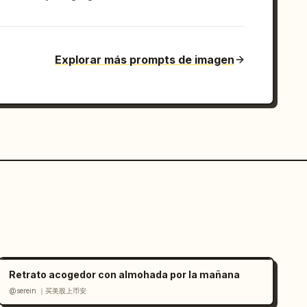
Explorar más prompts de imagen
Retrato acogedor con almohada por la mañana
@serein ｜买美股上币安