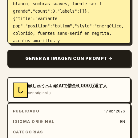
blanco, sombras suaves, fuente serif 
grande","count":0,"labels":[]},
{"title":"variante 
pop","position":"bottom","style":"energético, 
colorido, fuentes sans-serif en negrita, 
acentos amarillos y 
naranjas","count":4,"labels":["Aligera tu 
mente","Vive a tu manera","Sabiduría 
GENERAR IMAGEN CON PROMPT
aprendida de los gatos","Online en grupos 
pequeños"],"badge_style":"rectángulos blancos 
redondeados con iconos y un círculo 
verde"}]}}
@しゅうへい@AIで借金6,000万返す人
し
Ver original
PUBLICADO
17 abr 2026
IDIOMA ORIGINAL
EN
CATEGORÍAS