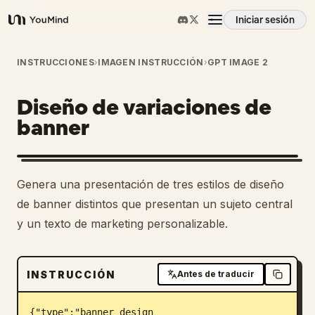
Iniciar sesión
YouMind
Resumen
INSTRUCCIONES
›
IMAGEN INSTRUCCIÓN
›
GPT IMAGE 2
Diseño de variaciones de
Casos de uso
banner
Habilidades
Genera una presentación de tres estilos de diseño
Prompts
de banner distintos que presentan un sujeto central
y un texto de marketing personalizable.
Precios
INSTRUCCIÓN
Antes de traducir
Descargar
{"type":"banner design 