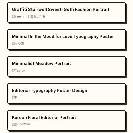
Graffiti Stairwell Sweet-Goth Fashion Portrait
@serein ｜买美股上币安
Minimal In the Mood for Love Typography Poster
@小小东
Minimalist Meadow Portrait
@Taaruk
Editorial Typography Poster Design
@K
Korean Floral Editorial Portrait
@𝟡𝟜 ᴾᴸᴬʸᶠᴼᴿᴳᴱ