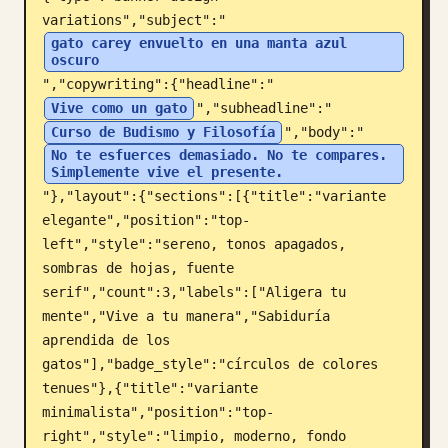
variations","subject":"
Blog
gato carey envuelto en una manta azul 
oscuro
","copywriting":{"headline":"
Actualizaciones
Vive como un gato
","subheadline":"
Curso de Budismo y Filosofía
","body":"
No te esfuerces demasiado. No te compares. 
Simplemente vive el presente.
"},"layout":{"sections":[{"title":"variante 
elegante","position":"top-
left","style":"sereno, tonos apagados, 
sombras de hojas, fuente 
serif","count":3,"labels":["Aligera tu 
mente","Vive a tu manera","Sabiduría 
aprendida de los 
gatos"],"badge_style":"círculos de colores 
tenues"},{"title":"variante 
minimalista","position":"top-
right","style":"limpio, moderno, fondo 