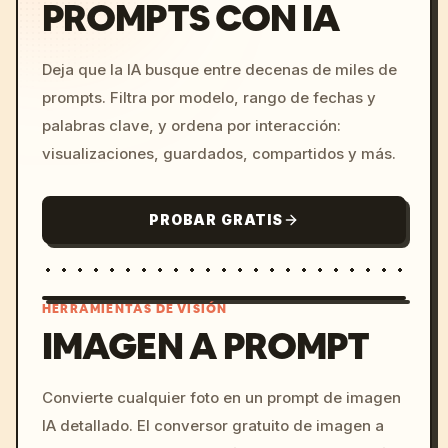
PROMPTS CON IA
Deja que la IA busque entre decenas de miles de
prompts. Filtra por modelo, rango de fechas y
palabras clave, y ordena por interacción:
visualizaciones, guardados, compartidos y más.
PROBAR GRATIS
HERRAMIENTAS DE VISIÓN
IMAGEN A PROMPT
/imagine prompt: cinemati
Convierte cualquier foto en un prompt de imagen
c, cyberpunk sunset, neon
IA detallado. El conversor gratuito de imagen a
colors, 8k --v 6.0