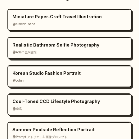
Miniature Paper-Craft Travel Illustration
@simeon-sanai
Realistic Bathroom Selfie Photography
@Adam也叫吉米
Korean Studio Fashion Portrait
@Johnn
Cool-Toned CCD Lifestyle Photography
@李岳
Summer Poolside Reflection Portrait
@Prompt アトリエ｜AI画像プロンプト