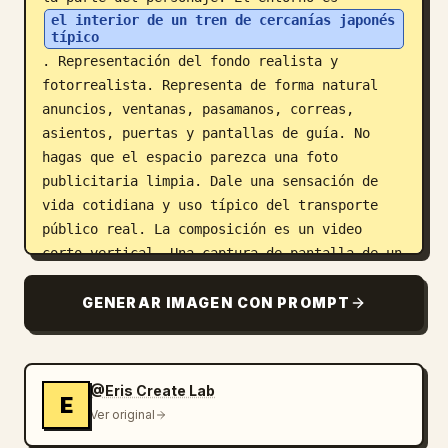
el interior de un tren de cercanías japonés 
típico
. Representación del fondo realista y 
fotorrealista. Representa de forma natural 
anuncios, ventanas, pasamanos, correas, 
asientos, puertas y pantallas de guía. No 
hagas que el espacio parezca una foto 
publicitaria limpia. Dale una sensación de 
vida cotidiana y uso típico del transporte 
público real. La composición es un video 
corto vertical. Una captura de pantalla de un 
video de SNS tomado con un teléfono 
inteligente. El fotógrafo está sentado cerca 
GENERAR IMAGEN CON PROMPT
del asiento opuesto. El personaje está 
sentado en el asiento largo de enfrente. Un 
ángulo natural visto ligeramente desde un 
@Eris Create Lab
lado, no directamente desde el frente. El 
E
Ver original
personaje está mirando un teléfono 
inteligente. No mira a la cámara. No está 