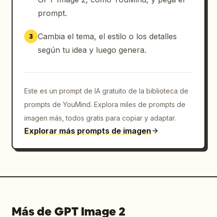
extraído de un video corto. Prohibido el 
prompt.
estilo de póster de película. Prohibida la 
dirección cinematográfica. Prohibida la 
Cambia el tema, el estilo o los detalles
3
iluminación dramática. Prohibidos los efectos 
de profundidad de campo excesivos. No 
según tu idea y luego genera.
sobrecargar con información. Prohibido el 
estilo de foto publicitaria. Evita el 
renderizado brillante específico de la IA. 
Este es un prompt de IA gratuito de la biblioteca de
Prioriza la extraña realidad de "un video 
prompts de YouMind. Explora miles de prompts de
misterioso que apareció accidentalmente en 
imagen más, todos gratis para copiar y adaptar.
las redes sociales", "por alguna razón nadie 
Explorar más prompts de imagen
se sorprende" y "solo la persona misma está 
viviendo normalmente".
Más de GPT Image 2