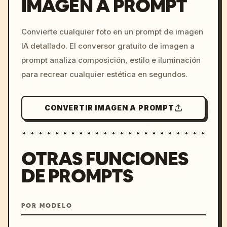
IMAGEN A PROMPT
/imagine prompt: cinemati
Convierte cualquier foto en un prompt de imagen
c, cyberpunk sunset, neon
IA detallado. El conversor gratuito de imagen a
colors, 8k --v 6.0
prompt analiza composición, estilo e iluminación
para recrear cualquier estética en segundos.
CONVERTIR IMAGEN A PROMPT
OTRAS FUNCIONES
DE PROMPTS
POR MODELO