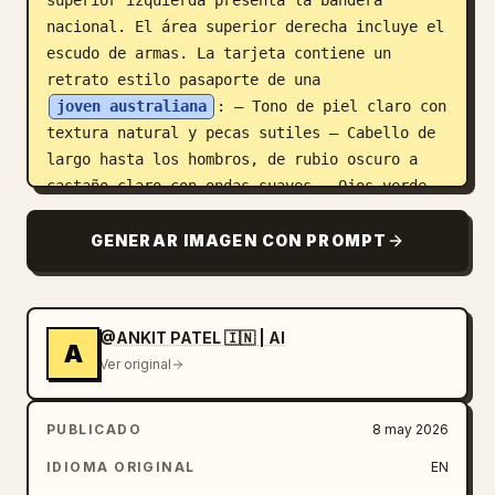
superior izquierda presenta la bandera 
nacional. El área superior derecha incluye el 
escudo de armas. La tarjeta contiene un 
retrato estilo pasaporte de una 
joven australiana
: – Tono de piel claro con 
textura natural y pecas sutiles – Cabello de 
largo hasta los hombros, de rubio oscuro a 
castaño claro con ondas suaves – Ojos verde 
avellana, expresión neutra, mirada directa – 
Maquillaje mínimo, detalles faciales 
GENERAR IMAGEN CON PROMPT
realistas – Viste un blazer oscuro o top 
negro con joyería dorada sutil. Información 
de identidad personal mostrada claramente: – 
@ANKIT PATEL 🇮🇳 | AI
Apellido: 
JOHNSON
 – Nombres: EMILY GRACE – 
A
Ver original
Fecha de nacimiento: 24 ENE 1995 – Lugar de 
nacimiento: MELBOURNE, VIC – Estado de 
ciudadanía: AUSTRALIAN CITIZEN – Número de 
PUBLICADO
8 may 2026
ciudadanía: ACN 1234567 – Fecha de emisión: 
IDIOMA ORIGINAL
EN
15 MAY 2024 – Fecha de caducidad: 15 MAY 2034 