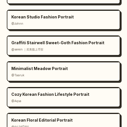
Korean Studio Fashion Portrait
@Johnn
Graffiti Stairwell Sweet-Goth Fashion Portrait
@serein ｜买美股上币安
Minimalist Meadow Portrait
@Taaruk
Cozy Korean Fashion Lifestyle Portrait
@Aqsa
Korean Floral Editorial Portrait
@𝟡𝟜 ᴾᴸᴬʸᶠᴼᴿᴳᴱ