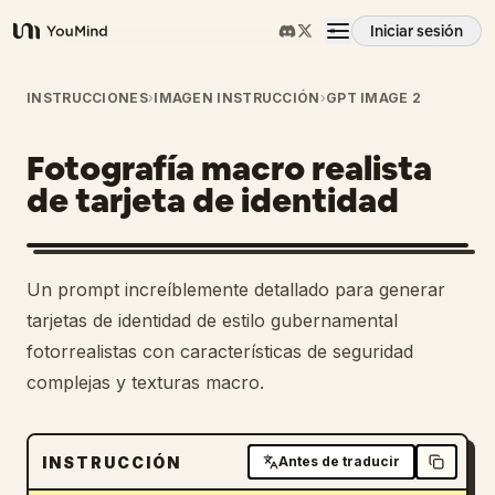
Iniciar sesión
YouMind
Resumen
INSTRUCCIONES
›
IMAGEN INSTRUCCIÓN
›
GPT IMAGE 2
Fotografía macro realista
Casos de uso
de tarjeta de identidad
Habilidades
Un prompt increíblemente detallado para generar
Prompts
tarjetas de identidad de estilo gubernamental
fotorrealistas con características de seguridad
complejas y texturas macro.
Precios
Descargar
INSTRUCCIÓN
Antes de traducir