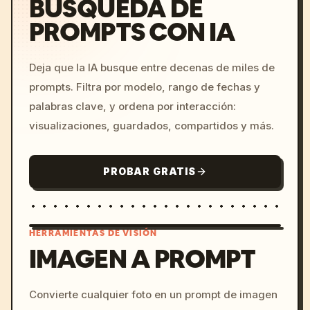
BÚSQUEDA DE
PROMPTS CON IA
Deja que la IA busque entre decenas de miles de
prompts. Filtra por modelo, rango de fechas y
palabras clave, y ordena por interacción:
visualizaciones, guardados, compartidos y más.
PROBAR GRATIS
HERRAMIENTAS DE VISIÓN
IMAGEN A PROMPT
/imagine prompt: cinemati
Convierte cualquier foto en un prompt de imagen
c, cyberpunk sunset, neon