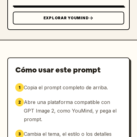
pastel neutros – Textura de tarjeta laminada 
de policarbonato con reflejos realistas – 
EXPLORAR YOUMIND
Lenguaje visual gubernamental limpio. La 
iluminación es suave y uniformemente difusa, 
enfatizando los efectos holográficos, las 
texturas grabadas y los detalles de impresión 
realistas sin sombras duras. No se ven manos. 
Estilo: ultra detallado, fotorrealista, 
resolución 8K, claridad macro, fotografía de 
Cómo usar este prompt
producto profesional, realismo documental, 
diseño de tarjeta de identificación 
gubernamental altamente realista.
Copia el prompt completo de arriba.
1
Abre una plataforma compatible con
2
GPT Image 2, como YouMind, y pega el
prompt.
Cambia el tema, el estilo o los detalles
3