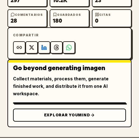
297
10.2K
23
COMENTARIOS
GUARDADOS
CITAS
28
180
0
COMPARTIR
Go beyond generating imagen
Collect materials, process them, generate
finished work, and distribute it from one AI
workspace.
EXPLORAR YOUMIND