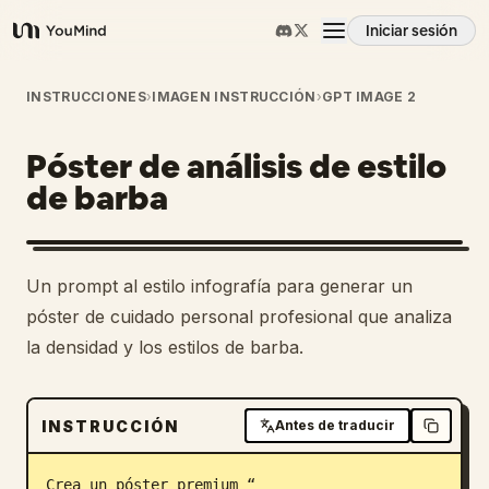
Iniciar sesión
YouMind
Resumen
INSTRUCCIONES
›
IMAGEN INSTRUCCIÓN
›
GPT IMAGE 2
Póster de análisis de estilo
Casos de uso
de barba
Habilidades
Un prompt al estilo infografía para generar un
Prompts
póster de cuidado personal profesional que analiza
la densidad y los estilos de barba.
Precios
INSTRUCCIÓN
Antes de traducir
Descargar
Crea un póster premium “