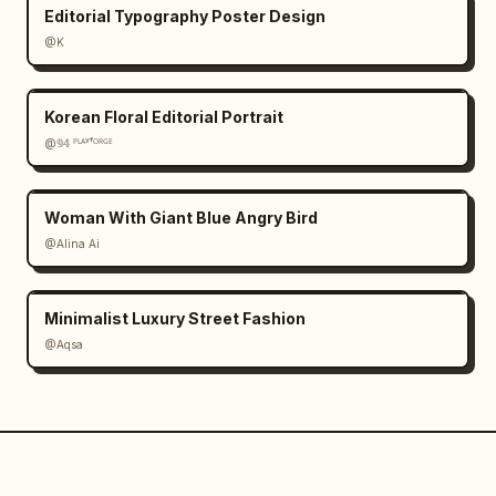
Editorial Typography Poster Design
@K
Korean Floral Editorial Portrait
@𝟡𝟜 ᴾᴸᴬʸᶠᴼᴿᴳᴱ
Woman With Giant Blue Angry Bird
@Alina Ai
Minimalist Luxury Street Fashion
@Aqsa