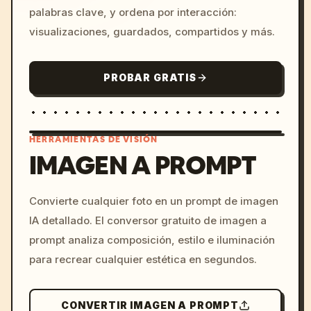
palabras clave, y ordena por interacción:
visualizaciones, guardados, compartidos y más.
PROBAR GRATIS
HERRAMIENTAS DE VISIÓN
IMAGEN A PROMPT
/imagine prompt: cinemati
Convierte cualquier foto en un prompt de imagen
c, cyberpunk sunset, neon
IA detallado. El conversor gratuito de imagen a
colors, 8k --v 6.0
prompt analiza composición, estilo e iluminación
para recrear cualquier estética en segundos.
CONVERTIR IMAGEN A PROMPT