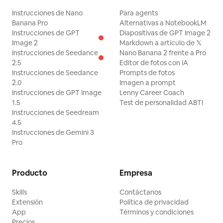
Instrucciones de Nano
Para agents
Banana Pro
Alternativas a NotebookLM
Instrucciones de GPT
Diapositivas de GPT Image 2
Image 2
Markdown a artículo de 𝕏
Instrucciones de Seedance
Nano Banana 2 frente a Pro
2.5
Editor de fotos con IA
Instrucciones de Seedance
Prompts de fotos
2.0
Imagen a prompt
Instrucciones de GPT Image
Lenny Career Coach
1.5
Test de personalidad ABTI
Instrucciones de Seedream
4.5
Instrucciones de Gemini 3
Pro
Producto
Empresa
Skills
Contáctanos
Extensión
Política de privacidad
App
Términos y condiciones
Precios