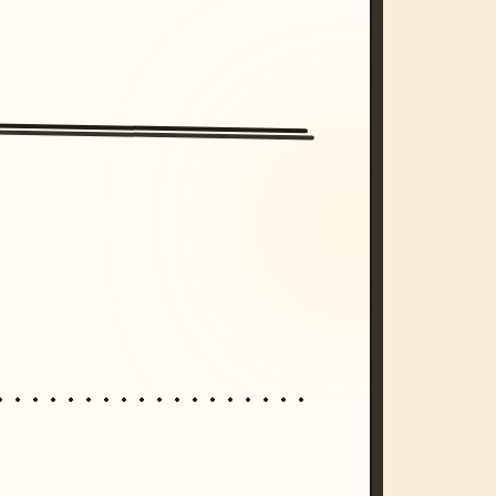
/imagine prompt: cinematic, cyberpunk s
unset, neon colors, 8k --v 6.0