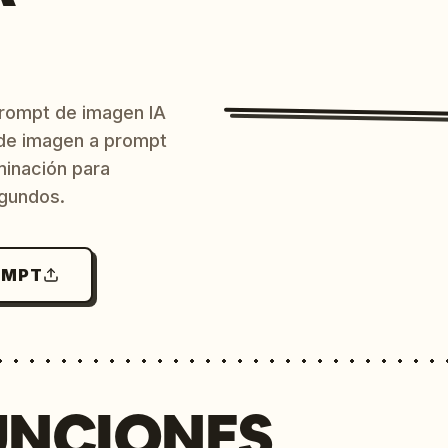
prompt de imagen IA
o de imagen a prompt
uminación para
egundos.
OMPT
UNCIONES