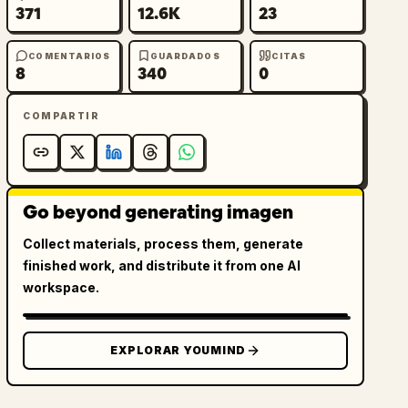
371
12.6K
23
COMENTARIOS
GUARDADOS
CITAS
8
340
0
COMPARTIR
Go beyond generating imagen
Collect materials, process them, generate
finished work, and distribute it from one AI
workspace.
EXPLORAR YOUMIND