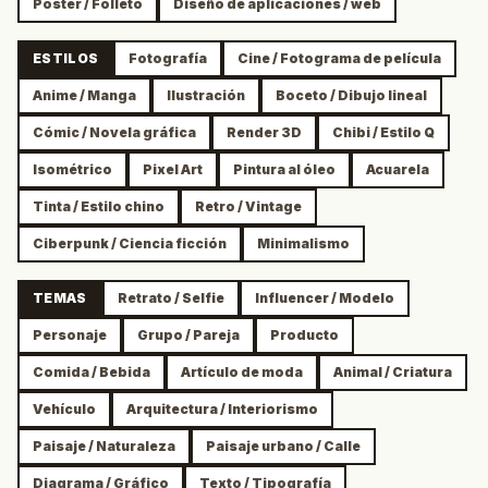
Póster / Folleto
Diseño de aplicaciones / web
ESTILOS
Fotografía
Cine / Fotograma de película
Anime / Manga
Ilustración
Boceto / Dibujo lineal
Cómic / Novela gráfica
Render 3D
Chibi / Estilo Q
Isométrico
Pixel Art
Pintura al óleo
Acuarela
Tinta / Estilo chino
Retro / Vintage
Ciberpunk / Ciencia ficción
Minimalismo
TEMAS
Retrato / Selfie
Influencer / Modelo
Personaje
Grupo / Pareja
Producto
Comida / Bebida
Artículo de moda
Animal / Criatura
Vehículo
Arquitectura / Interiorismo
Paisaje / Naturaleza
Paisaje urbano / Calle
Diagrama / Gráfico
Texto / Tipografía