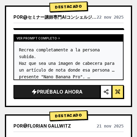
texto)…
DESTACADO
POR
@
セミナー講師専門AIコンシェルジュ｜工藤 晶
22 nov 2025
VER RESULTADOS DE OTROS MODELOS
VER PROMPT COMPLETO
Recrea completamente a la persona 
subida.

Haz que sea una imagen de cabecera para 
un artículo de nota donde esa persona 
presente "Nano Banana Pro". …
PRUÉBALO AHORA
DESTACADO
POR
@
FLORIAN GALLWITZ
21 nov 2025