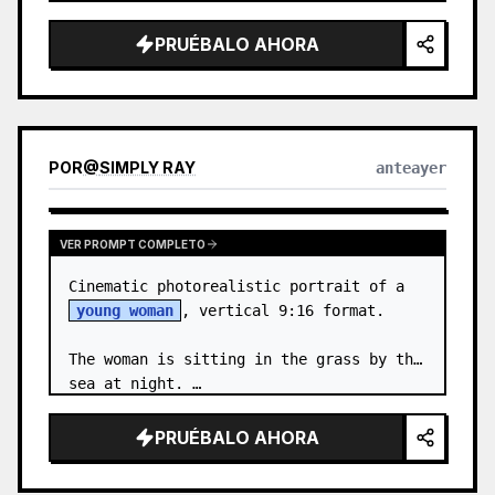
body proportions, hair, its length, 
volume, texture, facial expressi…
PRUÉBALO AHORA
POR
@
SIMPLY RAY
anteayer
VER PROMPT COMPLETO
Cinematic photorealistic portrait of a 
young woman
, vertical 9:16 format.

The woman is sitting in the grass by the 
sea at night. …
PRUÉBALO AHORA