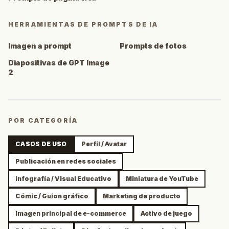
HERRAMIENTAS DE PROMPTS DE IA
Imagen a prompt
Prompts de fotos
Diapositivas de GPT Image
2
POR CATEGORÍA
CASOS DE USO
Perfil / Avatar
Publicación en redes sociales
Infografía / Visual Educativo
Miniatura de YouTube
Cómic / Guion gráfico
Marketing de producto
Imagen principal de e-commerce
Activo de juego