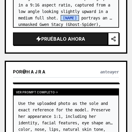
in a 9:16 aspect ratio, captured from a 
low angle looking slightly upward in a 
medium full shot. 
[NAME]
 portrays an 
unmasked Gwen Stacy (Ghost-Spider), 
crouched in a low, heroic la…
PRUÉBALO AHORA
POR
@
H A J R A
anteayer
VER PROMPT COMPLETO
Use the uploaded photo as the sole and 
exact reference for the model. Preserve 
her appearance 1:1, including her 
identity, facial features, eye shape and 
color, nose, lips, natural skin tone, 