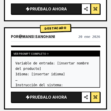
PRUÉBALO AHORA
DESTACADO
POR
@
MANSI SANGHANI
20 ene 2026
VER RESULTADOS DE OTROS MODELOS
VER PROMPT COMPLETO
Variable de entrada: [insertar nombre 
del producto]

Idioma: [insertar idioma]

Instrucción del sistema:

Crear una imagen de una infografía de 
producto premium de rejilla Bento de 
PRUÉBALO AHORA
cristal líquido con 8 módulos (las 
tarjetas 2 a 8 muestran solo títulos de 