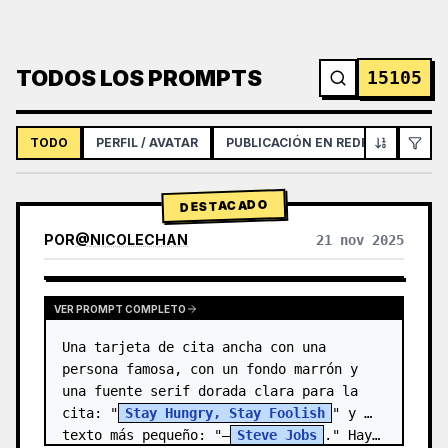
TODOS LOS PROMPTS
15105
TODO
PERFIL / AVATAR
PUBLICACIÓN EN REDES SOCIALES
DESTACADO
POR
@
NICOLECHAN
21 nov 2025
VER RESULTADOS DE OTROS MODELOS
VER PROMPT COMPLETO
Una tarjeta de cita ancha con una 
persona famosa, con un fondo marrón y 
una fuente serif dorada clara para la 
cita: "
Stay Hungry, Stay Foolish
" y 
texto más pequeño: "—
Steve Jobs
." Hay…