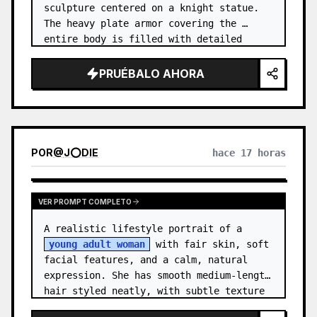
sculpture centered on a knight statue. 
The heavy plate armor covering the 
entire body is filled with detailed 
metal carvings and swirling filigree 
decorations.
PRUÉBALO AHORA
POR
@
J⭕DIE
hace 17 horas
VER PROMPT COMPLETO
A realistic lifestyle portrait of a 
young adult woman
 with fair skin, soft 
facial features, and a calm, natural 
expression. She has smooth medium-length 
hair styled neatly, with subtle texture 
and a relaxed appearance. …