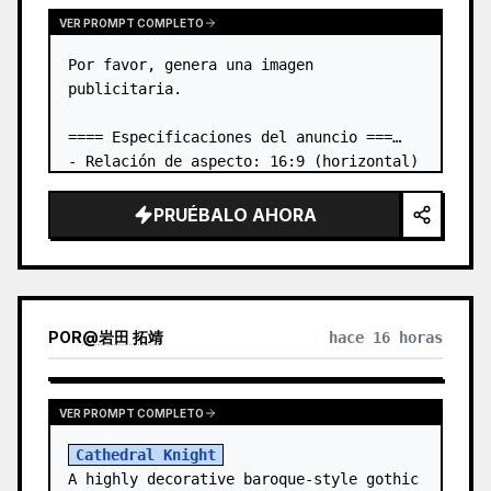
VER PROMPT COMPLETO
Por favor, genera una imagen 
publicitaria.

==== Especificaciones del anuncio ===

- Relación de aspecto: 16:9 (horizontal)

- Producto a anunciar: el libro de la 
primera imagen adjunta

PRUÉBALO AHORA
- Elemento principal que llame la 
atención: colocar el libro de la primera 
i…
POR
@
岩田 拓靖
hace 16 horas
VER PROMPT COMPLETO
Cathedral Knight
A highly decorative baroque-style gothic 