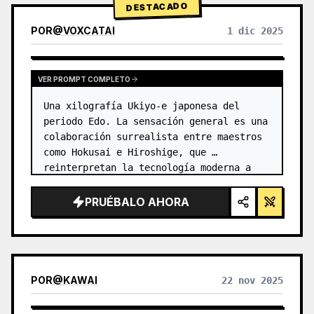
DESTACADO
POR
@
VOXCATAI
1 dic 2025
VER PROMPT COMPLETO
Una xilografía Ukiyo-e japonesa del 
periodo Edo. La sensación general es una 
colaboración surrealista entre maestros 
como Hokusai e Hiroshige, que 
reinterpretan la tecnología moderna a 
través de una lente antigua. …
PRUÉBALO AHORA
POR
@
KAWAI
22 nov 2025