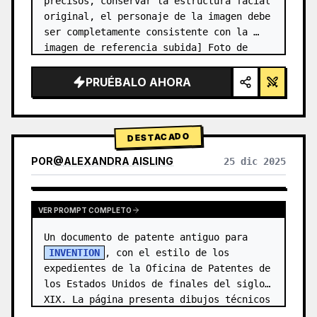
precisos, conservar la estructura facial 
original, el personaje de la imagen debe 
ser completamente consistente con la 
imagen de referencia subida] Foto de 
estudio de alta gama en cuadrícula de 
2x2. Panel superior izquierdo (fo…
PRUÉBALO AHORA
DESTACADO
POR
@
ALEXANDRA AISLING
25 dic 2025
VER RESULTADOS DE OTROS MODELOS
VER PROMPT COMPLETO
Un documento de patente antiguo para 
INVENTION
, con el estilo de los 
expedientes de la Oficina de Patentes de 
los Estados Unidos de finales del siglo 
XIX. La página presenta dibujos técnicos 
precisos con llamadas numeradas…