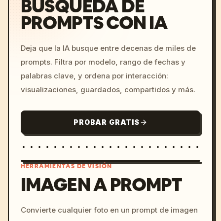
BÚSQUEDA DE
PROMPTS CON IA
Deja que la IA busque entre decenas de miles de
prompts. Filtra por modelo, rango de fechas y
palabras clave, y ordena por interacción:
visualizaciones, guardados, compartidos y más.
PROBAR GRATIS
HERRAMIENTAS DE VISIÓN
IMAGEN A PROMPT
/imagine prompt: cinemati
Convierte cualquier foto en un prompt de imagen
c, cyberpunk sunset, neon