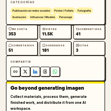
CATEGORÍAS
ropa y el cabello.

Estética de técnica mixta que combina 
Publicación en redes sociales
Póster / Folleto
Fotografía
fotorrealismo de alta gama con elementos de 
Ilustración
Influencer / Modelo
Personaje
ilustración gráfica: incluir garabatos 
dibujados a mano, flechas, líneas de 
ME GUSTA
VISTAS
COMPARTIDOS
353
11.5K
41
movimiento, destellos y superposiciones 
gráficas dinámicas alrededor del sujeto y los 
personajes.

COMENTARIOS
GUARDADOS
CITAS
51
181
3
Ultra detallado, HDR, enfoque nítido, 
composición cinematográfica, calidad de 
COMPARTIR
revista de moda, resolución 8K.
Go beyond generating imagen
Collect materials, process them, generate
finished work, and distribute it from one AI
workspace.