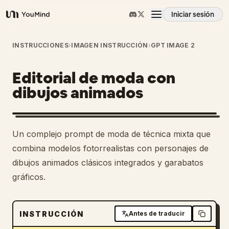
Iniciar sesión
YouMind
Resumen
INSTRUCCIONES
›
IMAGEN INSTRUCCIÓN
›
GPT IMAGE 2
Editorial de moda con
Casos de uso
dibujos animados
Habilidades
Un complejo prompt de moda de técnica mixta que
Prompts
combina modelos fotorrealistas con personajes de
dibujos animados clásicos integrados y garabatos
gráficos.
Precios
Descargar
INSTRUCCIÓN
Antes de traducir