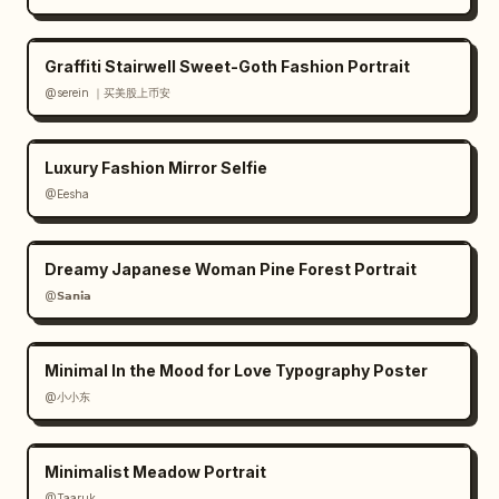
Graffiti Stairwell Sweet-Goth Fashion Portrait
@serein ｜买美股上币安
Luxury Fashion Mirror Selfie
@Eesha
Dreamy Japanese Woman Pine Forest Portrait
@𝗦𝗮𝗻𝗶𝗮
Minimal In the Mood for Love Typography Poster
@小小东
Minimalist Meadow Portrait
@Taaruk