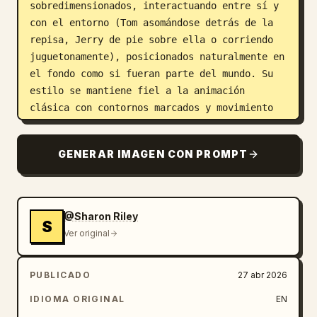
sobredimensionados, interactuando entre sí y 
con el entorno (Tom asomándose detrás de la 
repisa, Jerry de pie sobre ella o corriendo 
juguetonamente), posicionados naturalmente en 
el fondo como si fueran parte del mundo. Su 
estilo se mantiene fiel a la animación 
clásica con contornos marcados y movimiento 
expresivo.

Junto a ella, una audaz ilustración de un 
GENERAR IMAGEN CON PROMPT
dragón de dibujos animados con contornos 
gruesos y colores vibrantes en azul neón, 
verde y amarillo, juguetón pero poderoso, 
envolviendo sutilmente la composición e 
@Sharon Riley
S
interactuando con la pose de la modelo.

Ver original
La escena se desarrolla en un entorno urbano 
al aire libre, brillante, con un cielo azul 
PUBLICADO
27 abr 2026
despejado, luz solar natural intensa, sombras 
nítidas e iluminación de alto contraste. 
IDIOMA ORIGINAL
EN
Añadir un sutil movimiento de viento en la 