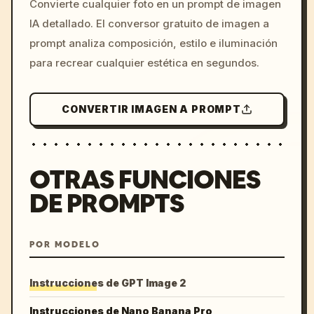
Convierte cualquier foto en un prompt de imagen
c, cyberpunk sunset, neon
IA detallado. El conversor gratuito de imagen a
colors, 8k --v 6.0
prompt analiza composición, estilo e iluminación
para recrear cualquier estética en segundos.
CONVERTIR IMAGEN A PROMPT
OTRAS FUNCIONES
DE PROMPTS
POR MODELO
Instrucciones de GPT Image 2
Instrucciones de Nano Banana Pro