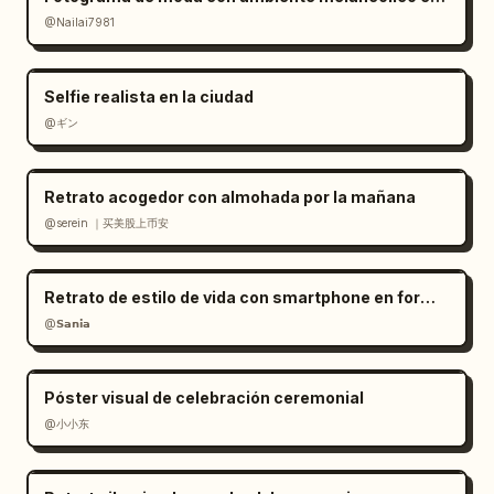
@Nailai7981
Selfie realista en la ciudad
@ギン
Retrato acogedor con almohada por la mañana
@serein ｜买美股上币安
Retrato de estilo de vida con smartphone en formato RAW
@𝗦𝗮𝗻𝗶𝗮
Póster visual de celebración ceremonial
@小小东