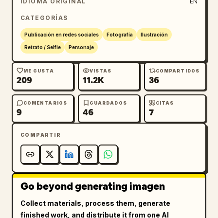
IDIOMA ORIGINAL
EN
CATEGORÍAS
Publicación en redes sociales
Fotografía
Ilustración
Retrato / Selfie
Personaje
ME GUSTA
VISTAS
COMPARTIDOS
209
11.2K
36
COMENTARIOS
GUARDADOS
CITAS
9
46
7
COMPARTIR
Go beyond generating imagen
Collect materials, process them, generate
finished work, and distribute it from one AI