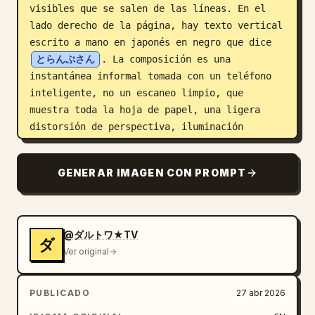
visibles que se salen de las líneas. En el 
lado derecho de la página, hay texto vertical 
escrito a mano en japonés en negro que dice 
とらんぷさん
. La composición es una 
instantánea informal tomada con un teléfono 
inteligente, no un escaneo limpio, que 
muestra toda la hoja de papel, una ligera 
distorsión de perspectiva, iluminación 
interior suave y la textura de la superficie 
de madera alrededor de la página. Enfatiza la 
GENERAR IMAGEN CON PROMPT
textura auténtica de crayón hecho a mano, las 
proporciones incómodas y la estética 
convincente de arte infantil "malo pero 
encantador".
@ダルトワ★TV
ダ
Ver original
PUBLICADO
27 abr 2026