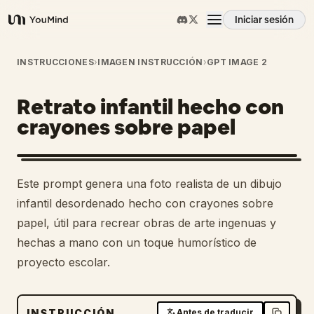
Iniciar sesión
YouMind
Resumen
INSTRUCCIONES
›
IMAGEN INSTRUCCIÓN
›
GPT IMAGE 2
Retrato infantil hecho con
Casos de uso
crayones sobre papel
Habilidades
Este prompt genera una foto realista de un dibujo
Prompts
infantil desordenado hecho con crayones sobre
papel, útil para recrear obras de arte ingenuas y
hechas a mano con un toque humorístico de
Precios
proyecto escolar.
Descargar
INSTRUCCIÓN
Antes de traducir