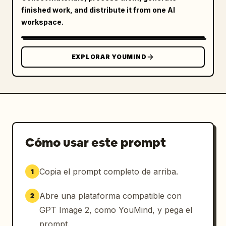
precisión del 99.7% y estado verificado; 1 
finished work, and distribute it from one AI
panel de detalles de identificación central 
workspace.
derecho etiquetado como 識別情報 (Información 
de identificación) con ID, nombre en clave, 
afiliación desconocida y un párrafo de notas; 
EXPLORAR YOUMIND
1 panel de análisis de objetivos inferior 
derecho etiquetado como ターゲット分析 
(Análisis de objetivos) con 1 figura humana 
en estructura alámbrica y múltiples líneas de 
estadísticas que incluyen altura, peso, grasa 
corporal, masa muscular, capacidad de 
combate, movilidad, inteligencia, nivel de 
Cómo usar este prompt
peligro y una evaluación general grande de 
A+; 1 panel de ubicación actual inferior 
Copia el prompt completo de arriba.
1
derecho etiquetado como 現在位置 (Ubicación 
actual) con 1 plano de planta de minimapa, un 
Abre una plataforma compatible con
2
punto de posición brillante y la etiqueta de 
cámara CAM-07. Añade 1 barra de progreso de 
GPT Image 2, como YouMind, y pega el
seguimiento en la parte inferior central que 
prompt.