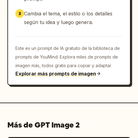
diga TRACKING... al 97.6%, 1 cuadro de notas 
de vigilancia en la parte inferior izquierda 
Cambia el tema, el estilo o los detalles
3
etiquetado como 監視メモ (Nota de vigilancia) 
según tu idea y luego genera.
con 3 notas breves estilo viñeta, y 1 tira de 
código de barras inferior con el código RX-
0417-17 / TOP PRIORITY. Incluye texto de 
sistema pequeño en la parte superior derecha 
Este es un prompt de IA gratuito de la biblioteca de
como SYSTEM ONLINE y SECURE LINK : OK. 
prompts de YouMind. Explora miles de prompts de
Utiliza texto en japonés en toda la interfaz, 
imagen más, todos gratis para copiar y adaptar.
marcos de ciencia ficción de líneas finas y 
Explorar más prompts de imagen
nítidas, pantallas transparentes en capas, 
iluminación realista sobre el personaje y una 
calidad de ilustración de anime pulida tipo 
gpt-image-2, como una pantalla de estado de 
personaje clasificada para un operativo 
encubierto llamado 
Raven
.
Más de GPT Image 2