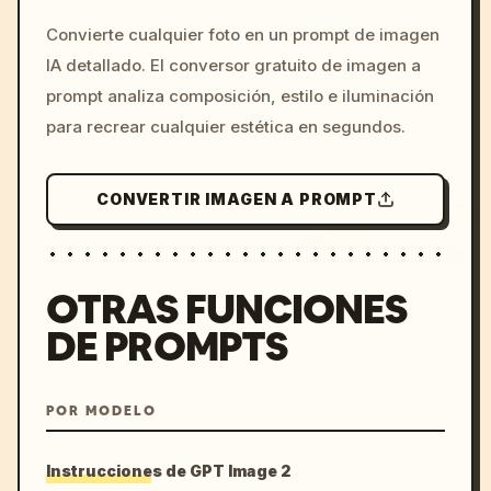
/imagine prompt: cinemati
Convierte cualquier foto en un prompt de imagen
c, cyberpunk sunset, neon
IA detallado. El conversor gratuito de imagen a
colors, 8k --v 6.0
prompt analiza composición, estilo e iluminación
para recrear cualquier estética en segundos.
CONVERTIR IMAGEN A PROMPT
OTRAS FUNCIONES
DE PROMPTS
POR MODELO
Instrucciones de GPT Image 2