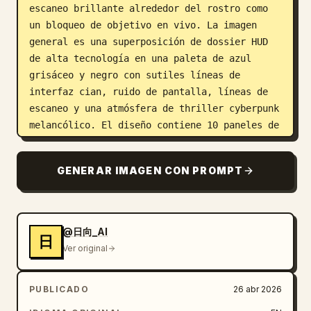
escaneo brillante alrededor del rostro como 
un bloqueo de objetivo en vivo. La imagen 
general es una superposición de dossier HUD 
de alta tecnología en una paleta de azul 
grisáceo y negro con sutiles líneas de 
interfaz cian, ruido de pantalla, líneas de 
escaneo y una atmósfera de thriller cyberpunk 
melancólico. El diseño contiene 10 paneles de 
interfaz de usuario distintos alrededor del 
personaje: 1 tira de grabación en la parte 
GENERAR IMAGEN CON PROMPT
superior izquierda con un indicador REC rojo, 
marca de tiempo, código de cámara, ubicación 
y especificaciones de video; 1 panel de 
identificación superior izquierdo etiquetado 
@日向_AI
日
como 観察対象 (Objeto de observación) con 
Ver original
datos del sujeto, incluido el nombre en clave 
Raven y la identificación; 1 panel de 
PUBLICADO
26 abr 2026
advertencia central izquierdo etiquetado como 
重要人物 (Persona importante) con nivel de 