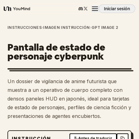
Iniciar sesión
YouMind
Resumen
INSTRUCCIONES
›
IMAGEN INSTRUCCIÓN
›
GPT IMAGE 2
Pantalla de estado de
Casos de uso
personaje cyberpunk
Habilidades
Un dossier de vigilancia de anime futurista que
Prompts
muestra a un operativo de cuerpo completo con
densos paneles HUD en japonés, ideal para tarjetas
de estado de personajes, perfiles de ciencia ficción y
Precios
presentaciones de agentes encubiertos.
Descargar
INSTRUCCIÓN
Antes de traducir