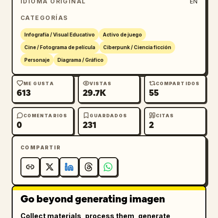
IDIOMA ORIGINAL
EN
riesgo A y otras notas de amenaza; 1 panel de 
CATEGORÍAS
perfil básico inferior izquierdo etiquetado 
como 基本情報 (Información básica) que enumera 
Infografía / Visual Educativo
Activo de juego
nombre, edad, altura, fecha de nacimiento, 
Cine / Fotograma de película
Ciberpunk / Ciencia ficción
trabajo, personalidad, gustos y disgustos; 1 
Personaje
Diagrama / Gráfico
panel de monitor vital inferior izquierdo 
etiquetado como バイタルモニタ (Monitor vital) 
ME GUSTA
VISTAS
COMPARTIDOS
613
29.7K
55
con 2 gráficos de forma de onda y lecturas 
numéricas para frecuencia cardíaca, 
temperatura y estrés; 1 panel de registro de 
COMENTARIOS
GUARDADOS
CITAS
0
231
2
acciones inferior izquierdo etiquetado como 
行動ログ (Registro de acciones) con 6 entradas 
COMPARTIR
con marca de tiempo; 1 panel de 
reconocimiento facial superior derecho grande 
etiquetado como 顔認識ズーム (Zoom de 
reconocimiento facial) que muestra un recorte 
de retrato ampliado, un resultado de 
Go beyond generating imagen
coincidencia para RAVEN, una barra de 
Collect materials, process them, generate