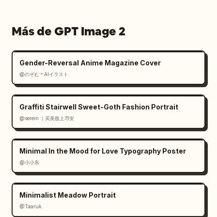
Más de GPT Image 2
Gender-Reversal Anime Magazine Cover
@のぞむ＊AIイラスト
Graffiti Stairwell Sweet-Goth Fashion Portrait
@serein ｜买美股上币安
Minimal In the Mood for Love Typography Poster
@小小东
Minimalist Meadow Portrait
@Taaruk