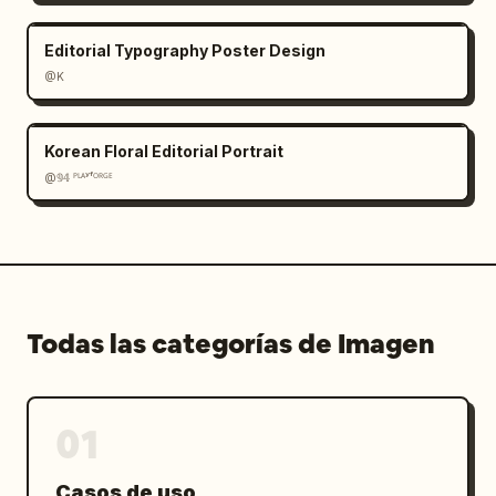
Editorial Typography Poster Design
@K
Korean Floral Editorial Portrait
@𝟡𝟜 ᴾᴸᴬʸᶠᴼᴿᴳᴱ
Todas las categorías de Imagen
01
Casos de uso