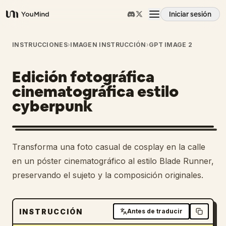
Iniciar sesión
YouMind
Resumen
INSTRUCCIONES
›
IMAGEN INSTRUCCIÓN
›
GPT IMAGE 2
Edición fotográfica
Casos de uso
cinematográfica estilo
cyberpunk
Habilidades
Prompts
1
Transforma una foto casual de cosplay en la calle
en un póster cinematográfico al estilo Blade Runner,
Precios
preservando el sujeto y la composición originales.
Descargar
INSTRUCCIÓN
Antes de traducir