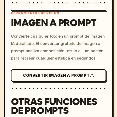
HERRAMIENTAS DE VISIÓN
IMAGEN A PROMPT
/imagine prompt: cinemati
Convierte cualquier foto en un prompt de imagen
c, cyberpunk sunset, neon
IA detallado. El conversor gratuito de imagen a
colors, 8k --v 6.0
prompt analiza composición, estilo e iluminación
para recrear cualquier estética en segundos.
CONVERTIR IMAGEN A PROMPT
OTRAS FUNCIONES
DE PROMPTS