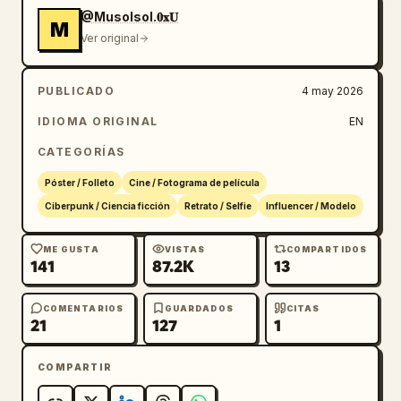
@Musolsol.𝟎𝐱𝐔
M
Ver original
PUBLICADO
4 may 2026
IDIOMA ORIGINAL
EN
CATEGORÍAS
Póster / Folleto
Cine / Fotograma de película
Ciberpunk / Ciencia ficción
Retrato / Selfie
Influencer / Modelo
ME GUSTA
VISTAS
COMPARTIDOS
141
87.2K
13
COMENTARIOS
GUARDADOS
CITAS
21
127
1
COMPARTIR