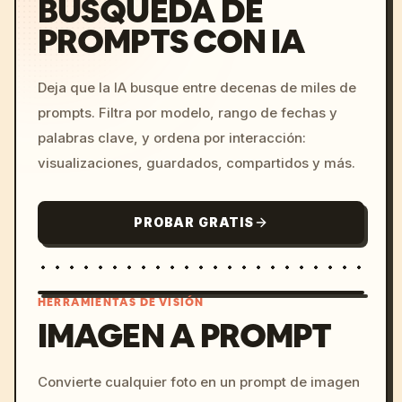
BÚSQUEDA DE
PROMPTS CON IA
Deja que la IA busque entre decenas de miles de
prompts. Filtra por modelo, rango de fechas y
palabras clave, y ordena por interacción:
visualizaciones, guardados, compartidos y más.
PROBAR GRATIS
HERRAMIENTAS DE VISIÓN
IMAGEN A PROMPT
/imagine prompt: cinemati
Convierte cualquier foto en un prompt de imagen
c, cyberpunk sunset, neon