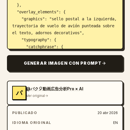
  },

  "overlay_elements": {

    "graphics": "sello postal a la izquierda, 
trayectoria de vuelo de avión punteada sobre 
el texto, adornos decorativos",

    "typography": {

      "catchphrase": {

        "text": "
Una ciudad desconocida te espera.
",

GENERAR IMAGEN CON PROMPT
        "style": "serif pequeña, curva a lo 
largo de una línea con un icono de avión"

      },

      "main_headline": {

@パク🎈動画広告分析Pro × AI
パ
        "text": "
Ver original
Tus próximas vacaciones, recorriendo la 
ciudad.
PUBLICADO
20 abr 2026
",

        "style": "serif grande y elegante, 
IDIOMA ORIGINAL
EN
colores mezclados de marrón, azul y rosa"
