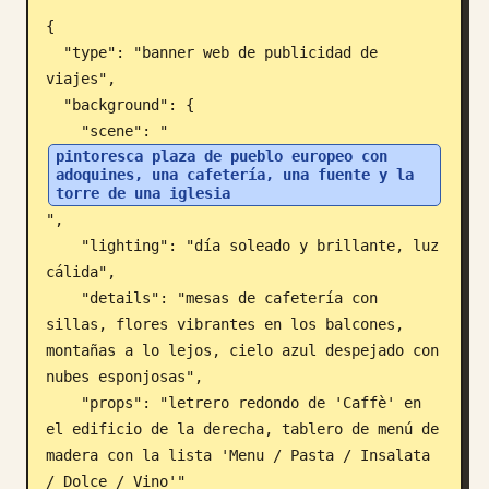
{

Blog
  "type": "banner web de publicidad de 
viajes",

Actualizaciones
  "background": {

    "scene": "
pintoresca plaza de pueblo europeo con 
adoquines, una cafetería, una fuente y la 
torre de una iglesia
",

    "lighting": "día soleado y brillante, luz 
cálida",

    "details": "mesas de cafetería con 
sillas, flores vibrantes en los balcones, 
montañas a lo lejos, cielo azul despejado con 
nubes esponjosas",

    "props": "letrero redondo de 'Caffè' en 
el edificio de la derecha, tablero de menú de 
madera con la lista 'Menu / Pasta / Insalata 
/ Dolce / Vino'"
