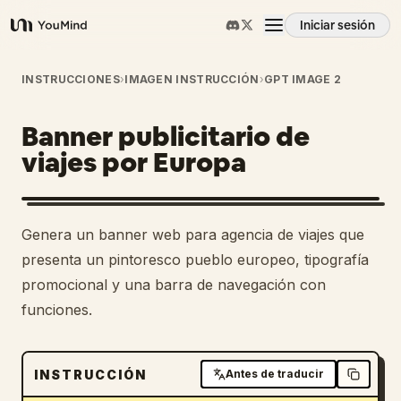
Iniciar sesión
YouMind
Resumen
INSTRUCCIONES
›
IMAGEN INSTRUCCIÓN
›
GPT IMAGE 2
Banner publicitario de
Casos de uso
viajes por Europa
Habilidades
Genera un banner web para agencia de viajes que
Prompts
presenta un pintoresco pueblo europeo, tipografía
promocional y una barra de navegación con
funciones.
Precios
Descargar
INSTRUCCIÓN
Antes de traducir