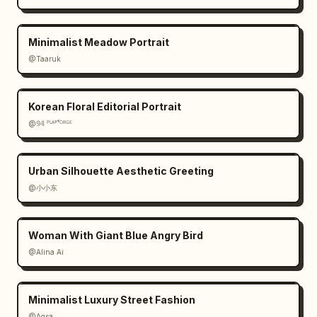
Minimalist Meadow Portrait
@Taaruk
Korean Floral Editorial Portrait
@𝟡𝟜 ᴾᴸᴬʸᶠᴼᴿᴳᴱ
Urban Silhouette Aesthetic Greeting
@小小东
Woman With Giant Blue Angry Bird
@Alina Ai
Minimalist Luxury Street Fashion
@Aqsa