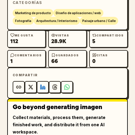
CATEGORÍAS
      },

      "subtitle": {

Marketing de producto
Diseño de aplicaciones / web
        "text": "
Fotografía
Arquitectura / Interiorismo
Paisaje urbano / Calle
Caminar sobre adoquines aligera el alma.
",

        "style": "serif mediana, flanqueada 
ME GUSTA
VISTAS
COMPARTIDOS
112
28.9K
5
por líneas decorativas vintage"

      }

    },

COMENTARIOS
GUARDADOS
CITAS
1
66
0
    "call_to_action": {

      "button_text": "
Buscar destino >
",

COMPARTIR
      "style": "botón rojo con forma de 
píldora y borde doble dorado, centrado debajo 
del texto"

    }

Go beyond generating imagen
  },

  "layout": {

Collect materials, process them, generate
    "bottom_navigation_bar": {

finished work, and distribute it from one AI
      "style": "banner blanco con esquinas 
workspace.