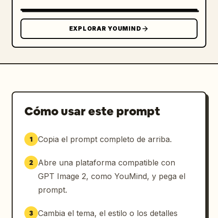
superiores redondeadas",

      "count": 3,

      "items": [

EXPLORAR YOUMIND
        { "icon": "camera", "label": 
"Fotogénico" },

        { "icon": "fork and spoon", "label": 
"Ruta gastronómica" },

        { "icon": "suitcase", "label": "Viaje 
fácil al extranjero" }

      ]

Cómo usar este prompt
    }

  }

Copia el prompt completo de arriba.
1
}
Abre una plataforma compatible con
2
GPT Image 2, como YouMind, y pega el
prompt.
Cambia el tema, el estilo o los detalles
3