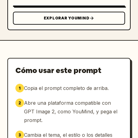
mayúsculas espaciado “UN NOUVEAU CHAPITRE 
COMMENCE” y debajo el año “1930” en pequeños 
dígitos de color. El aspecto general debe ser 
EXPLORAR YOUMIND
cinematográfico, brillante, intenso, festivo, 
arte profesional de anuncio de club de 
fútbol, con un fuerte contraste, iluminación 
roja dramática, textura de tela realista, 
humo en capas y una composición de póster 
premium.
Cómo usar este prompt
Copia el prompt completo de arriba.
1
Abre una plataforma compatible con
2
GPT Image 2, como YouMind, y pega el
prompt.
Cambia el tema, el estilo o los detalles
3