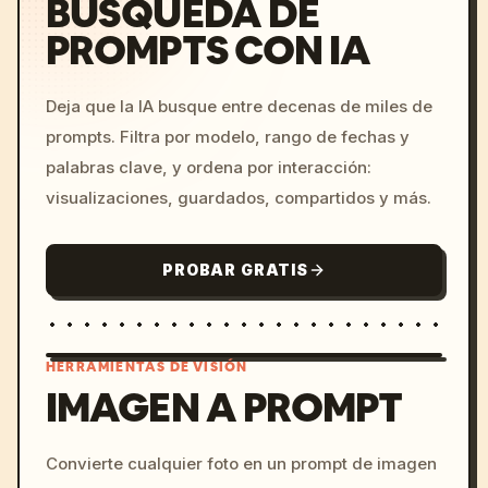
BÚSQUEDA DE
PROMPTS CON IA
Deja que la IA busque entre decenas de miles de
prompts. Filtra por modelo, rango de fechas y
palabras clave, y ordena por interacción:
visualizaciones, guardados, compartidos y más.
PROBAR GRATIS
HERRAMIENTAS DE VISIÓN
IMAGEN A PROMPT
/imagine prompt: cinemati
Convierte cualquier foto en un prompt de imagen
c, cyberpunk sunset, neon