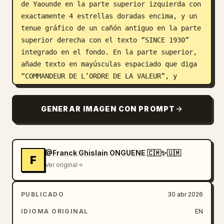
de Yaounde en la parte superior izquierda con 
exactamente 4 estrellas doradas encima, y un 
tenue gráfico de un cañón antiguo en la parte 
superior derecha con el texto “SINCE 1930” 
integrado en el fondo. En la parte superior, 
añade texto en mayúsculas espaciado que diga 
“COMMANDEUR DE L’ORDRE DE LA VALEUR”, y 
coloca un pequeño escudo del club centrado 
debajo con exactamente 4 estrellas doradas 
GENERAR IMAGEN CON PROMPT
sobre él. A través del torso del jugador, 
crea una jerarquía tipográfica audaz: un 
nombre de pila en escritura manuscrita dorada 
que diga “Christian”, un apellido enorme en 
@Franck Ghislain ONGUENE 🇨🇲✨🇺🇲
F
mayúsculas blancas desgastadas que diga 
Ver original
“KOFANE”, debajo un texto más pequeño en 
mayúsculas blancas “SIGNE AU”, luego un texto 
PUBLICADO
30 abr 2026
muy grande en mayúsculas rojas “CANON”, y 
después un texto más pequeño en mayúsculas 
IDIOMA ORIGINAL
EN
blancas “SPORTIF DE YAOUNDE”. En el primer 