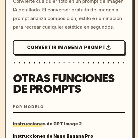
Convierte cualquier foto en un prompt de imagen
c, cyberpunk sunset, neon
IA detallado. El conversor gratuito de imagen a
colors, 8k --v 6.0
prompt analiza composición, estilo e iluminación
para recrear cualquier estética en segundos.
CONVERTIR IMAGEN A PROMPT
OTRAS FUNCIONES
DE PROMPTS
POR MODELO
Instrucciones de GPT Image 2
Instrucciones de Nano Banana Pro