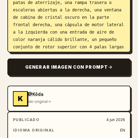
patas de aterrizaje, una rampa trasera o 
escaleras abiertas a la derecha, una ventana 
de cabina de cristal oscuro en la parte 
frontal derecha, una cápsula de motor lateral 
a la izquierda con una entrada de aire de 
color naranja cálido brillante, un pequeño 
conjunto de rotor superior con 4 palas largas 
y oscuras, y una antena parabólica ovalada 
elevada en el lado superior izquierdo. 
GENERAR IMAGEN CON PROMPT
Incluye exactamente 5 marcas prominentes en 
la nave: un número rojo grande "379" en el 
costado, una etiqueta de bloque negro "E10" 
cerca de la cabina, un emblema angular rojo 
@Kōda
K
en la antena parabólica blanca, una 
Ver original
calcomanía de advertencia triangular naranja 
y una pequeña marca X negra. Un pequeño 
PUBLICADO
4 jun 2026
piloto o mecánico sentado es apenas visible 
en el área de la puerta de la cabina. La 
IDIOMA ORIGINAL
EN
iluminación debe ser dramática y pictórica: 