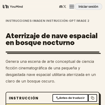
Iniciar sesión
YouMind
Resumen
INSTRUCCIONES
›
IMAGEN INSTRUCCIÓN
›
GPT IMAGE 2
Aterrizaje de nave espacial
Casos de uso
en bosque nocturno
Habilidades
Genera una escena de arte conceptual de ciencia
Prompts
ficción cinematográfica de una pequeña y
desgastada nave espacial utilitaria aterrizada en un
claro de un bosque oscuro.
Precios
Descargar
INSTRUCCIÓN
Antes de traducir