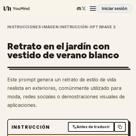
Iniciar sesión
YouMind
Resumen
INSTRUCCIONES
›
IMAGEN INSTRUCCIÓN
›
GPT IMAGE 2
Retrato en el jardín con
Casos de uso
vestido de verano blanco
Habilidades
Este prompt genera un retrato de estilo de vida
Prompts
realista en exteriores, comúnmente utilizado para
moda, redes sociales o demostraciones visuales de
aplicaciones.
Precios
Descargar
INSTRUCCIÓN
Antes de traducir