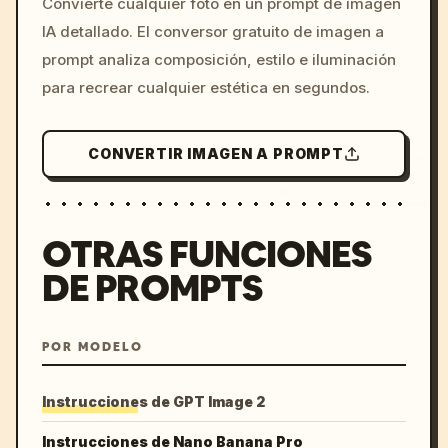
Convierte cualquier foto en un prompt de imagen
c, cyberpunk sunset, neon
IA detallado. El conversor gratuito de imagen a
colors, 8k --v 6.0
prompt analiza composición, estilo e iluminación
para recrear cualquier estética en segundos.
CONVERTIR IMAGEN A PROMPT
OTRAS FUNCIONES
DE PROMPTS
POR MODELO
Instrucciones de GPT Image 2
Instrucciones de Nano Banana Pro