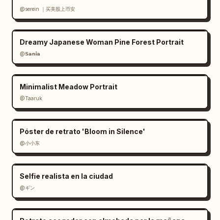
@serein ｜买美股上币安
Dreamy Japanese Woman Pine Forest Portrait
@𝗦𝗮𝗻𝗶𝗮
Minimalist Meadow Portrait
@Taaruk
Póster de retrato 'Bloom in Silence'
@小小东
Selfie realista en la ciudad
@ギン