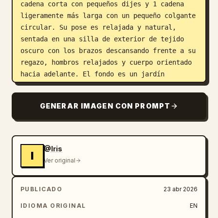
cadena corta con pequeños dijes y 1 cadena 
ligeramente más larga con un pequeño colgante 
circular. Su pose es relajada y natural, 
sentada en una silla de exterior de tejido 
oscuro con los brazos descansando frente a su 
regazo, hombros relajados y cuerpo orientado 
hacia adelante. El fondo es un jardín 
ricamente detallado con follaje verde denso, 
arbustos y flores pálidas suaves, renderizado 
GENERAR IMAGEN CON PROMPT
con una profundidad de campo reducida y un 
bokeh cremoso. Luz natural brillante, 
atmósfera veraniega suave, textura de piel 
realista, fotografía editorial cándida de 
@Iris
I
alta gama, reflejos sutiles en el cabello, 
Ver original
verdes vibrantes, exposición limpia, enfoque 
nítido en el sujeto, estética de estilo de 
PUBLICADO
23 abr 2026
vida de lujo casual. Incluye una pequeña 
marca de agua blanca "Pollo.ai" en la esquina 
IDIOMA ORIGINAL
EN
superior derecha.