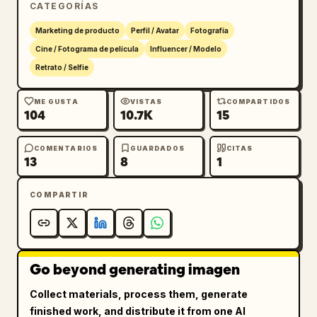
CATEGORÍAS
Marketing de producto
Perfil / Avatar
Fotografía
Cine / Fotograma de película
Influencer / Modelo
Retrato / Selfie
ME GUSTA
VISTAS
COMPARTIDOS
104
10.7K
15
COMENTARIOS
GUARDADOS
CITAS
13
8
1
COMPARTIR
Go beyond generating imagen
Collect materials, process them, generate
finished work, and distribute it from one AI