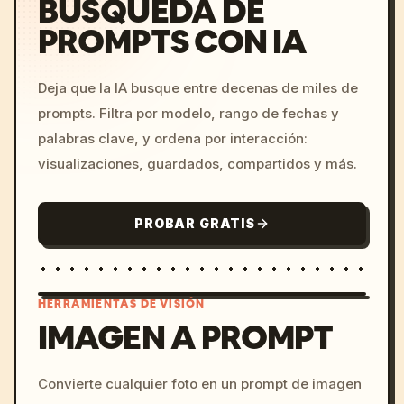
BÚSQUEDA DE
PROMPTS CON IA
Deja que la IA busque entre decenas de miles de
prompts. Filtra por modelo, rango de fechas y
palabras clave, y ordena por interacción:
visualizaciones, guardados, compartidos y más.
PROBAR GRATIS
HERRAMIENTAS DE VISIÓN
IMAGEN A PROMPT
/imagine prompt: cinemati
Convierte cualquier foto en un prompt de imagen
c, cyberpunk sunset, neon