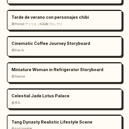
cuadrícula de 2x6; sin paneles adicionales; 
sin texto; sin logotipos; sin bordes 
decorativos más allá de las líneas negras de 
Tarde de verano con personajes chibi
la cuadrícula; mantener el proceso 
@Prompt アトリエ｜AI画像プロンプト
visualmente legible y secuencial.
Cinematic Coffee Journey Storyboard
@Elsa Ai
Miniature Woman in Refrigerator Storyboard
@Soaima
Celestial Jade Lotus Palace
@李岳
Tang Dynasty Realistic Lifestyle Scene
@AI设计钟师傅