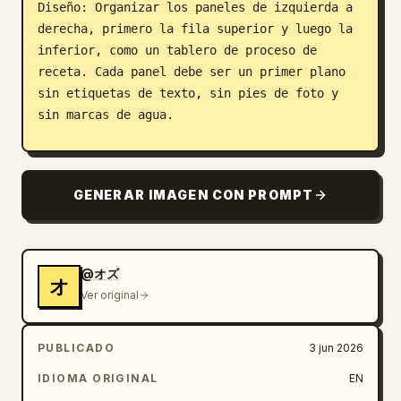
Diseño: Organizar los paneles de izquierda a 
derecha, primero la fila superior y luego la 
inferior, como un tablero de proceso de 
receta. Cada panel debe ser un primer plano 
sin etiquetas de texto, sin pies de foto y 
sin marcas de agua.

Número de paneles y contenido: Incluir 
exactamente 12 paneles diferenciados:

GENERAR IMAGEN CON PROMPT
1. Las manos de un chef picando finamente 
cebollino sobre una tabla de cortar de madera 
con un cuchillo de cocina grande; muchos 
trocitos verdes se acumulan cerca de la hoja.

@オズ
オ
2. Manos picando col verde pálido en trozos 
Ver original
pequeños sobre la misma tabla de cortar de 
madera.

PUBLICADO
3 jun 2026
3. Un bol de acero inoxidable que contiene 
montones separados de ingredientes: carne de 
IDIOMA ORIGINAL
EN
cerdo picada rosada, col picada, cebollino, 