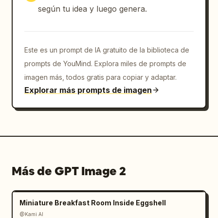
jengibre y condimento a base de soja
según tu idea y luego genera.
; la superficie de cocción es 
sartén negra antiadherente
. Utilizar 
iluminación cálida de cocina de restaurante
y hacer que la textura final sea 
Este es un prompt de IA gratuito de la biblioteca de
falda de dumpling dorada y crujiente con 
prompts de YouMind. Explora miles de prompts de
vapor
imagen más, todos gratis para copiar y adaptar.
.

Explorar más prompts de imagen
Estilo visual: Muy detallado, apetitoso, 
cinematografía gastronómica realista en 
primer plano con un acabado pictórico, 
gradación de color cálida, reflejos de aceite 
brillantes, movimiento de cuchillo visible, 
gestos manuales táctiles, desenfoque de fondo 
Más de GPT Image 2
suave, marrones y verdes intensos, divisores 
de storyboard negros y nítidos.

Miniature Breakfast Room Inside Eggshell
Restricciones: Exactamente 12 paneles en una 
@Kami AI