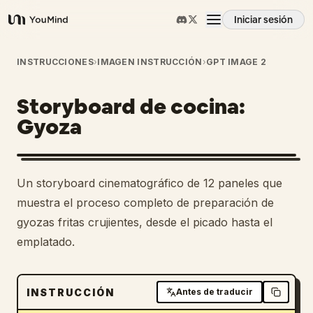
Iniciar sesión
YouMind
Resumen
INSTRUCCIONES
›
IMAGEN INSTRUCCIÓN
›
GPT IMAGE 2
Storyboard de cocina:
Casos de uso
Gyoza
Habilidades
Un storyboard cinematográfico de 12 paneles que
Prompts
muestra el proceso completo de preparación de
gyozas fritas crujientes, desde el picado hasta el
emplatado.
Precios
Descargar
INSTRUCCIÓN
Antes de traducir