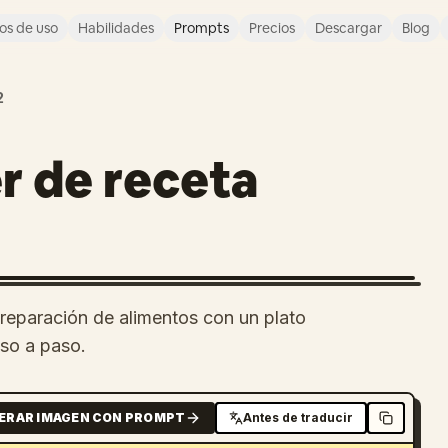
os de uso
Habilidades
Prompts
Precios
Descargar
Blog
2
er de receta
reparación de alimentos con un plato
aso a paso.
ERAR IMAGEN CON PROMPT
Antes de traducir