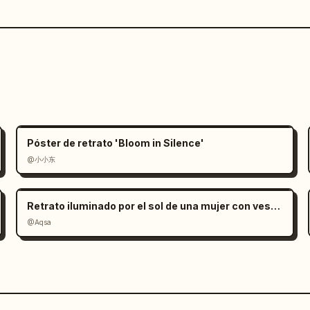
Póster de retrato 'Bloom in Silence'
@小小东
Retrato iluminado por el sol de una mujer con vestido de satén rojo
@Aqsa