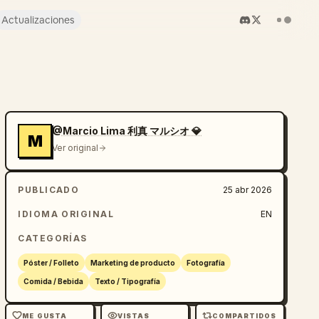
Actualizaciones
@Marcio Lima 利真 マルシオ 💎
M
Ver original
PUBLICADO
25 abr 2026
IDIOMA ORIGINAL
EN
CATEGORÍAS
Póster / Folleto
Marketing de producto
Fotografía
Comida / Bebida
Texto / Tipografía
ME GUSTA
VISTAS
COMPARTIDOS