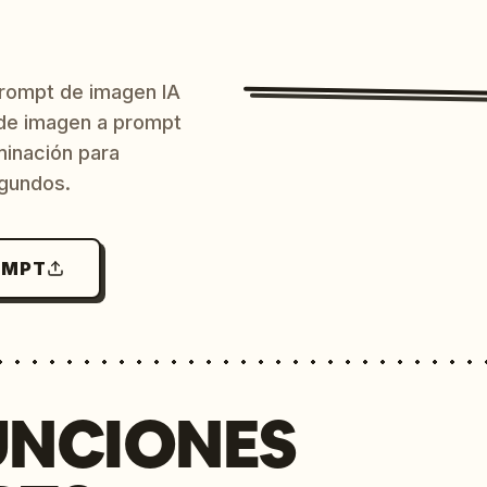
prompt de imagen IA
o de imagen a prompt
uminación para
egundos.
OMPT
UNCIONES