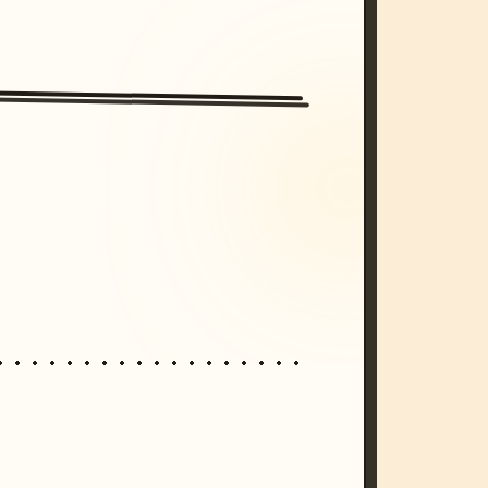
/imagine prompt: cinematic, cyberpunk s
unset, neon colors, 8k --v 6.0