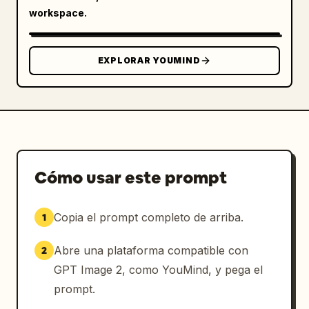
La iluminación es suave y uniformemente 
workspace.
difusa, resaltando la textura del plástico 
laminado, reflejos sutiles y superposiciones 
de seguridad holográficas. No se ven manos. 
EXPLORAR YOUMIND
Composición limpia, minimalista y 
profesional. Ultradetallado, fotorrealista, 
calidad 8K.
Cómo usar este prompt
Copia el prompt completo de arriba.
1
Abre una plataforma compatible con
2
GPT Image 2, como YouMind, y pega el
prompt.