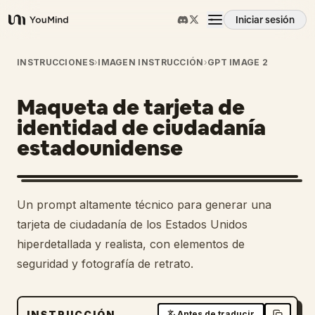
Iniciar sesión
YouMind
Resumen
INSTRUCCIONES
›
IMAGEN INSTRUCCIÓN
›
GPT IMAGE 2
Maqueta de tarjeta de
Casos de uso
identidad de ciudadanía
estadounidense
Habilidades
Prompts
Un prompt altamente técnico para generar una
tarjeta de ciudadanía de los Estados Unidos
Precios
hiperdetallada y realista, con elementos de
seguridad y fotografía de retrato.
Descargar
INSTRUCCIÓN
Antes de traducir