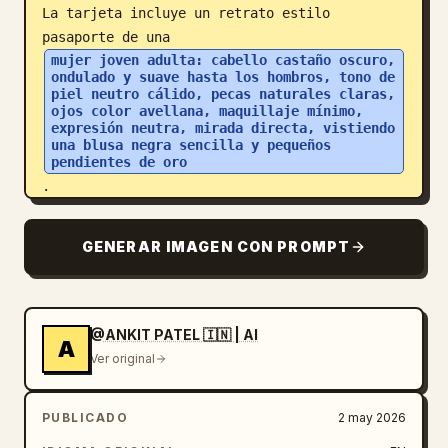
La tarjeta incluye un retrato estilo 
pasaporte de una 
mujer joven adulta: cabello castaño oscuro, 
ondulado y suave hasta los hombros, tono de 
piel neutro cálido, pecas naturales claras, 
ojos color avellana, maquillaje mínimo, 
expresión neutra, mirada directa, vistiendo 
una blusa negra sencilla y pequeños 
pendientes de oro
.

Detalles personales mostrados claramente:

– Apellido: 
JOHNSON
GENERAR IMAGEN CON PROMPT
– Nombre: 
EMMA GRACE
– Fecha de nacimiento: 09 AGO 1997

– Lugar de nacimiento: LOS ANGELES, 
CALIFORNIA, USA

@ANKIT PATEL 🇮🇳 | AI
A
– Número de ciudadanía: USC-8492-7731

Ver original
– Fecha de expedición: 12 ENE 2025

– Fecha de caducidad: 12 ENE 2035

PUBLICADO
2 may 2026
– Nacionalidad: UNITED STATES
