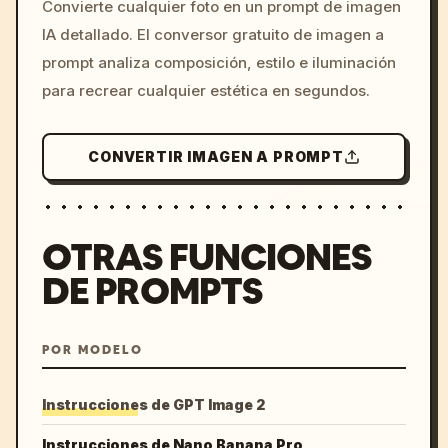
Convierte cualquier foto en un prompt de imagen
c, cyberpunk sunset, neon
IA detallado. El conversor gratuito de imagen a
colors, 8k --v 6.0
prompt analiza composición, estilo e iluminación
para recrear cualquier estética en segundos.
CONVERTIR IMAGEN A PROMPT
OTRAS FUNCIONES
DE PROMPTS
POR MODELO
Instrucciones de GPT Image 2
Instrucciones de Nano Banana Pro