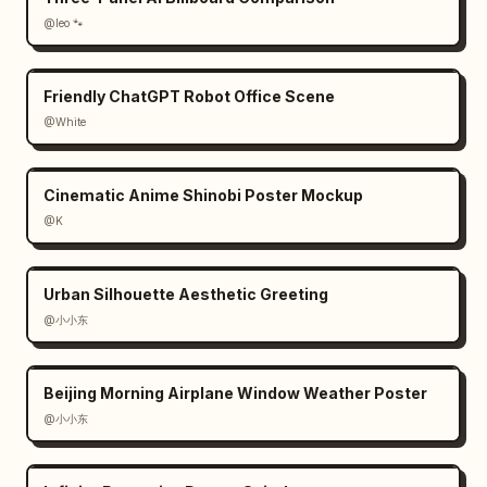
@leo 🐾
Friendly ChatGPT Robot Office Scene
@White
Cinematic Anime Shinobi Poster Mockup
@K
Urban Silhouette Aesthetic Greeting
@小小东
Beijing Morning Airplane Window Weather Poster
@小小东