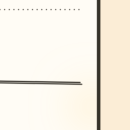
/imagine prompt: cinematic, cyberpunk s
unset, neon colors, 8k --v 6.0