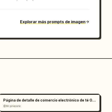
Explorar más prompts de imagen
Página de detalle de comercio electrónico de té Oolong estilo Zen
@Mr.pinecone