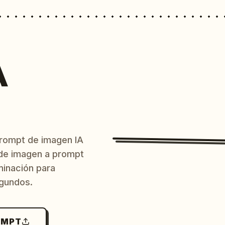
A
prompt de imagen IA
o de imagen a prompt
uminación para
egundos.
OMPT