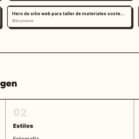
Hero de sitio web para taller de materiales sostenibles
@Mr.pinecone
agen
02
Estilos
Fotografía