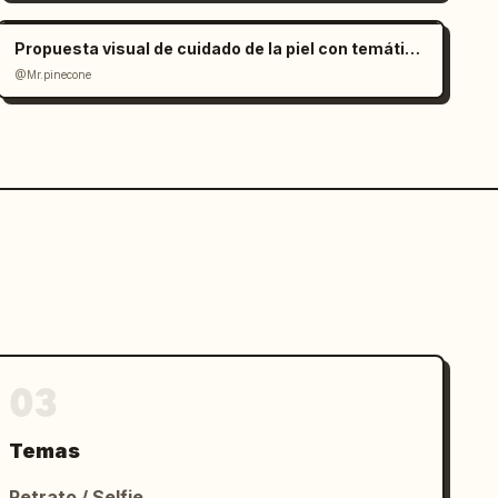
Propuesta visual de cuidado de la piel con temática de clima azul
@Mr.pinecone
03
Temas
Retrato / Selfie