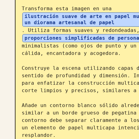
Transforma esta imagen en una 
ilustración suave de arte en papel mu
un diorama artesanal de papel
. Utiliza formas suaves y redondeadas
proporciones simplificadas de person
minimalistas (como ojos de punto y un 
cálida, encantadora y acogedora.

Construye la escena utilizando capas d
sentido de profundidad y dimensión. In
para enfatizar la construcción multica
corte limpios y precisos, similares a 
Añade un contorno blanco sólido alrede
similar a un borde grueso de pegatina 
contorno debe separar claramente a los
un elemento de papel multicapa intenci
resplandor.
