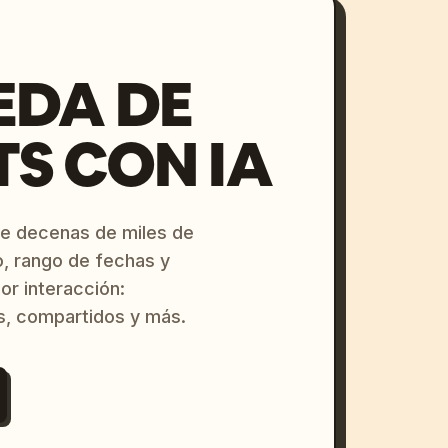
EDA DE
S CON IA
re decenas de miles de
o, rango de fechas y
or interacción:
s, compartidos y más.