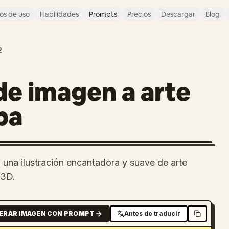
os de uso
Habilidades
Prompts
Precios
Descargar
Blog
2
e imagen a arte
pa
 una ilustración encantadora y suave de arte
 3D.
ERAR IMAGEN CON PROMPT
Antes de traducir