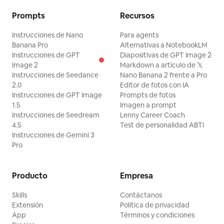
Prompts
Recursos
Instrucciones de Nano
Para agents
Banana Pro
Alternativas a NotebookLM
Instrucciones de GPT
Diapositivas de GPT Image 2
Image 2
Markdown a artículo de 𝕏
Instrucciones de Seedance
Nano Banana 2 frente a Pro
2.0
Editor de fotos con IA
Instrucciones de GPT Image
Prompts de fotos
1.5
Imagen a prompt
Instrucciones de Seedream
Lenny Career Coach
4.5
Test de personalidad ABTI
Instrucciones de Gemini 3
Pro
Producto
Empresa
Skills
Contáctanos
Extensión
Política de privacidad
App
Términos y condiciones