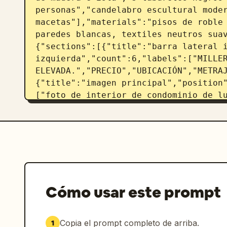
personas","candelabro escultural moder
macetas"],"materials":"pisos de roble 
paredes blancas, textiles neutros sua
{"sections":[{"title":"barra lateral i
izquierda","count":6,"labels":["MILLER
ELEVADA.","PRECIO","UBICACIÓN","METRA
{"title":"imagen principal","position
["foto de interior de condominio de lu
CLAVE","position":"inferior centro-izq
de piso a techo con impresionantes vis
chef gourmet con electrodomésticos de 
concepto abierto perfectos para recibi
con vestidor","Baños inspirados en spa
24/7 y acceso seguro al edificio"]},{"
agente","position":"inferior centro-de
Cómo usar este prompt
agente","DANIEL MILLER","Asesor de Bie
Lujo","415.555.0123","daniel@milleran
{"title":"panel QR","position":"infer
Copia el prompt completo de arriba.
1