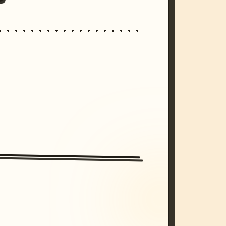
/imagine prompt: cinematic, cyberpunk s
unset, neon colors, 8k --v 6.0