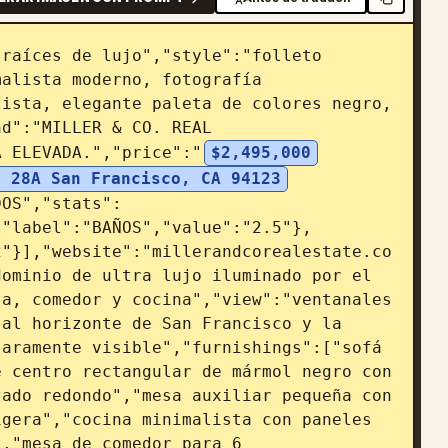
raíces de lujo","style":"folleto 
alista moderno, fotografía 
ista, elegante paleta de colores negro, 
d":"MILLER & CO. REAL 
A ELEVADA.","price":"
$2,495,000
t 28A San Francisco, CA 94123
DOS","stats":
{"label":"BAÑOS","value":"2.5"},
2"}],"website":"millerandcorealestate.co
ominio de ultra lujo iluminado por el 
a, comedor y cocina","view":"ventanales 
al horizonte de San Francisco y la 
aramente visible","furnishings":["sofá 
 centro rectangular de mármol negro con 
ado redondo","mesa auxiliar pequeña con 
gera","cocina minimalista con paneles 
,"mesa de comedor para 6 