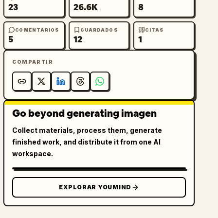
23
26.6K
8
COMENTARIOS
GUARDADOS
CITAS
5
12
1
COMPARTIR
Go beyond generating imagen
Collect materials, process them, generate
finished work, and distribute it from one AI
workspace.
EXPLORAR YOUMIND