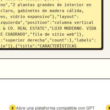
no","2 plantas grandes de interior en 
claro, gabinetes de madera cálida, 
ves, vidrio expansivo"},"layout":
zquierda","position":"columna vertical 
 & CO. REAL ESTATE","LUJO MODERNO. VIDA 
JE CUADRADO","fila de sitio web"]},
":"superior derecha","count":1,"labels":
jo"]},{"title":"CARACTERÍSTICAS 
uierda","count":6,"labels":["Ventanales 
tas a la ciudad y la bahía","Cocina de 
primera calidad","Sala y comedor de 
r invitados","Amplia suite principal 
 con acabados de lujo","Conserjería 
title":"panel de contacto del 
recha","count":6,"labels":["foto del 
nes Raíces de 
dcorealestate.com","DRE # 01973645"]},
ior extremo derecho","count":2,"labels":
Abre una plataforma compatible con GPT
2