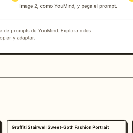
 VIRTUAL"]}],"composition":"barra 
Image 2, como YouMind, y pega el prompt.
uierda que ocupa aproximadamente un 
pansiva en la parte superior derecha, 
e inferior derecha con características, 
ect_ratio":"16:9"},"typography":
eca de prompts de YouMind. Explora miles
 con encabezados refinados en 
opiar y adaptar.
ros serif para el 
o sobre negro, texto gris carbón sobre 
as"},"agent":{"name":"
DANIEL MILLER
aniel@millerandcorealestate.com
DA","subtext":"Experimente el lujo. 
":"folleto de marketing inmobiliario de 
ía nítida y legible, espaciado 
onal, marca de lujo, luz natural 
Graffiti Stairwell Sweet-Goth Fashion Portrait