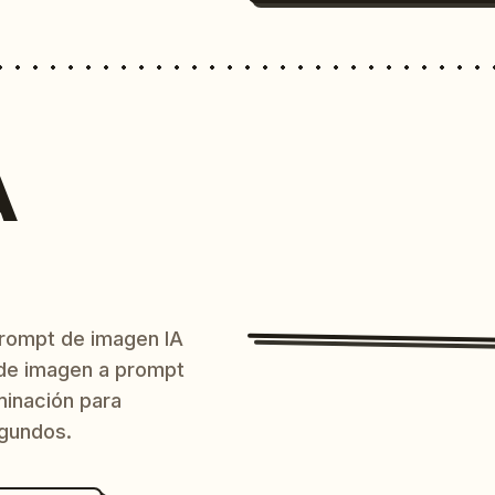
A
prompt de imagen IA
o de imagen a prompt
uminación para
egundos.