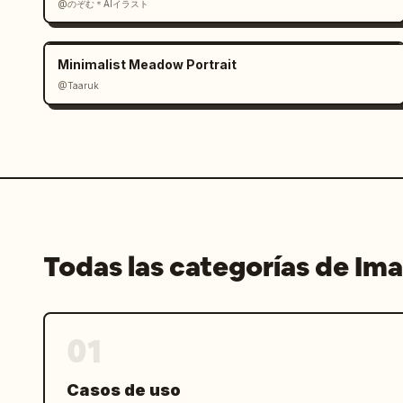
@のぞむ＊AIイラスト
Minimalist Meadow Portrait
@Taaruk
Todas las categorías de Im
01
Casos de uso