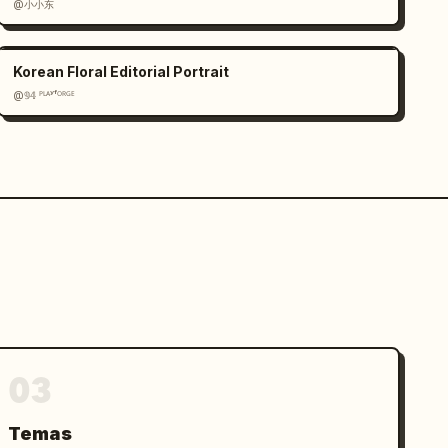
@小小东
Korean Floral Editorial Portrait
@𝟡𝟜 ᴾᴸᴬʸᶠᴼᴿᴳᴱ
03
Temas