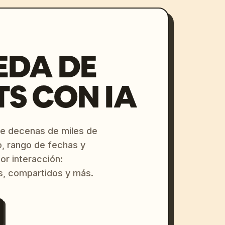
EDA DE
S CON IA
re decenas de miles de
o, rango de fechas y
or interacción:
s, compartidos y más.