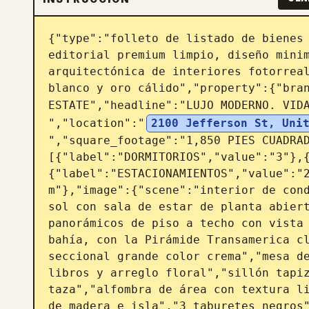
{"type":"folleto de listado de bienes 
editorial premium limpio, diseño minim
arquitectónica de interiores fotorreal
blanco y oro cálido","property":{"bran
ESTATE","headline":"LUJO MODERNO. VID
","location":"
2100 Jefferson St, Uni
","square_footage":"1,850 PIES CUADRA
[{"label":"DORMITORIOS","value":"3"},
{"label":"ESTACIONAMIENTOS","value":"
m"},"image":{"scene":"interior de cond
sol con sala de estar de planta abiert
panorámicos de piso a techo con vista 
bahía, con la Pirámide Transamerica cl
seccional grande color crema","mesa de
libros y arreglo floral","sillón tapiz
taza","alfombra de área con textura li
de madera e isla","3 taburetes negros"