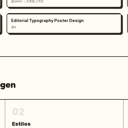
@serein ｜买美股上币安
Editorial Typography Poster Design
@K
agen
02
Estilos