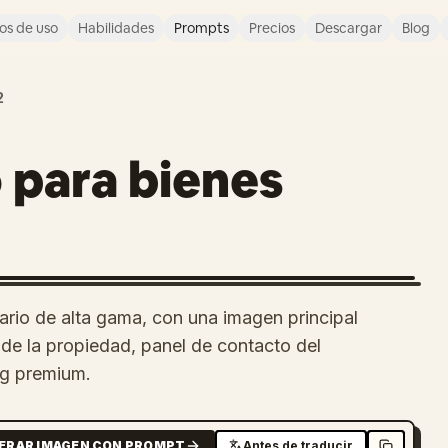
os de uso
Habilidades
Prompts
Precios
Descargar
Blog
2
o para bienes
iario de alta gama, con una imagen principal
 de la propiedad, panel de contacto del
ng premium.
ERAR IMAGEN CON PROMPT
Antes de traducir