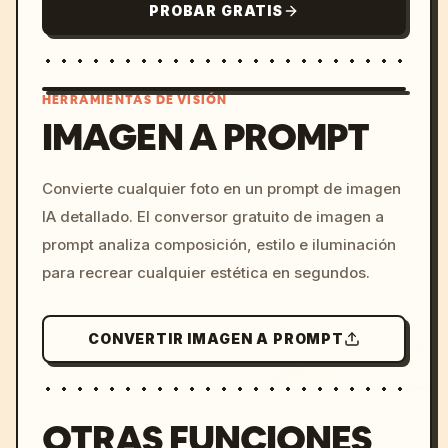
PROBAR GRATIS
HERRAMIENTAS DE VISIÓN
IMAGEN A PROMPT
/imagine prompt: cinemati
Convierte cualquier foto en un prompt de imagen
c, cyberpunk sunset, neon
IA detallado. El conversor gratuito de imagen a
colors, 8k --v 6.0
prompt analiza composición, estilo e iluminación
para recrear cualquier estética en segundos.
CONVERTIR IMAGEN A PROMPT
OTRAS FUNCIONES