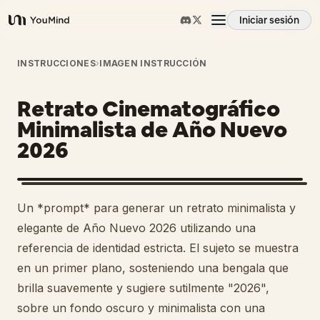
Iniciar sesión
YouMind
Resumen
INSTRUCCIONES
›
IMAGEN INSTRUCCIÓN
Retrato Cinematográfico
Casos de uso
Minimalista de Año Nuevo
2026
Habilidades
Prompts
1
Un *prompt* para generar un retrato minimalista y
elegante de Año Nuevo 2026 utilizando una
Precios
referencia de identidad estricta. El sujeto se muestra
en un primer plano, sosteniendo una bengala que
brilla suavemente y sugiere sutilmente "2026",
Descargar
sobre un fondo oscuro y minimalista con una