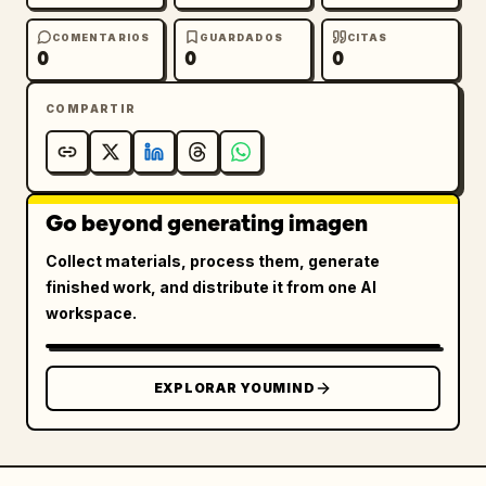
enfoque facial centrado",

COMENTARIOS
GUARDADOS
CITAS
  "reference_strength": 0.9

0
0
0
}

```
COMPARTIR
Go beyond generating imagen
Collect materials, process them, generate
finished work, and distribute it from one AI
workspace.
EXPLORAR YOUMIND